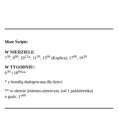
Msze Święte:
W NIEDZIELE
:
30
00
15
30
00
00
30
7
, 9
, 10
*, 11
, 15
(Kaplica), 17
, 19
W TYGODNIU:
30
00
6
i 18
**
* z homilią dialogowaną dla dzieci
** w okresie jesienno-zimowym, (od 1 października)
00
o godz. 17