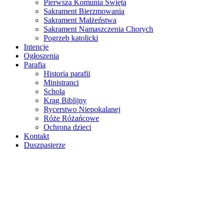
Pierwsza Komunia Święta
Sakrament Bierzmowania
Sakrament Małżeństwa
Sakrament Namaszczenia Chorych
Pogrzeb katolicki
Intencje
Ogłoszenia
Parafia
Historia parafii
Ministranci
Schola
Krąg Biblijny
Rycerstwo Niepokalanej
Róże Różańcowe
Ochrona dzieci
Kontakt
Duszpasterze