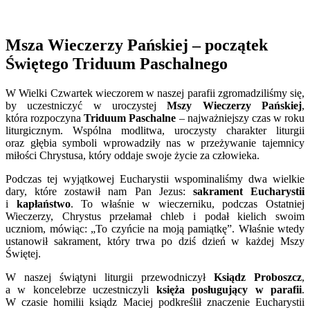
Msza Wieczerzy Pańskiej – początek
Świętego Triduum Paschalnego
W Wielki Czwartek wieczorem w naszej parafii zgromadziliśmy się,
by uczestniczyć w uroczystej
Mszy Wieczerzy Pańskiej
,
która rozpoczyna
Triduum Paschalne
– najważniejszy czas w roku
liturgicznym. Wspólna modlitwa, uroczysty charakter liturgii
oraz głębia symboli wprowadziły nas w przeżywanie tajemnicy
miłości Chrystusa, który oddaje swoje życie za człowieka.
Podczas tej wyjątkowej Eucharystii wspominaliśmy dwa wielkie
dary, które zostawił nam Pan Jezus:
sakrament Eucharystii
i
kapłaństwo
. To właśnie w wieczerniku, podczas Ostatniej
Wieczerzy, Chrystus przełamał chleb i podał kielich swoim
uczniom, mówiąc: „To czyńcie na moją pamiątkę”. Właśnie wtedy
ustanowił sakrament, który trwa po dziś dzień w każdej Mszy
Świętej.
W naszej świątyni liturgii przewodniczył
Ksiądz Proboszcz
,
a w koncelebrze uczestniczyli
księża posługujący w parafii
.
W czasie homilii ksiądz Maciej podkreślił znaczenie Eucharystii