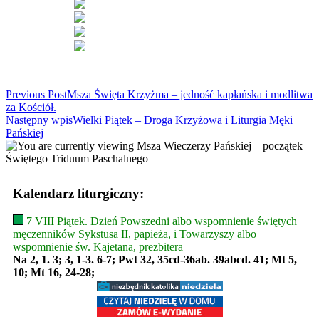
Read
Previous Post
Msza Święta Krzyżma – jedność kapłańska i modlitwa
za Kościół.
more
Następny wpis
Wielki Piątek – Droga Krzyżowa i Liturgia Męki
articles
Pańskiej
Kalendarz liturgiczny:
7 VIII Piątek. Dzień Powszedni albo wspomnienie świętych
męczenników Sykstusa II, papieża, i Towarzyszy albo
wspomnienie św. Kajetana, prezbitera
Na 2, 1. 3; 3, 1-3. 6-7; Pwt 32, 35cd-36ab. 39abcd. 41; Mt 5,
10; Mt 16, 24-28;