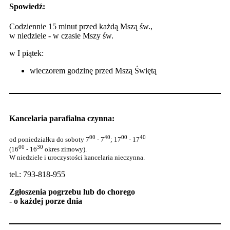
Spowiedź:
Codziennie 15 minut przed każdą Mszą św.,
w niedziele - w czasie Mszy św.
w I piątek:
wieczorem godzinę przed Mszą Świętą
Kancelaria parafialna czynna:
00
40
00
40
od poniedziałku do soboty 7
- 7
; 17
- 17
00
30
(16
- 16
okres zimowy).
W niedziele i uroczystości kancelaria nieczynna.
tel.: 793-818-955
Zgłoszenia pogrzebu lub do chorego
- o każdej porze dnia