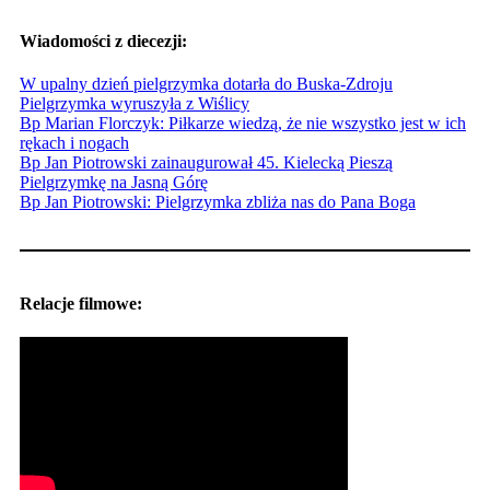
Wiadomości z diecezji:
W upalny dzień pielgrzymka dotarła do Buska-Zdroju
Pielgrzymka wyruszyła z Wiślicy
Bp Marian Florczyk: Piłkarze wiedzą, że nie wszystko jest w ich
rękach i nogach
Bp Jan Piotrowski zainaugurował 45. Kielecką Pieszą
Pielgrzymkę na Jasną Górę
Bp Jan Piotrowski: Pielgrzymka zbliża nas do Pana Boga
Relacje filmowe: