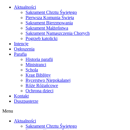
Skip
Aktualności
to
Sakrament Chrztu Świętego
content
Pierwsza Komunia Święta
Sakrament Bierzmowania
Sakrament Małżeństwa
Sakrament Namaszczenia Chorych
Pogrzeb katolicki
Intencje
Ogłoszenia
Parafia
Historia parafii
Ministranci
Schola
Krąg Biblijny
Rycerstwo Niepokalanej
Róże Różańcowe
Ochrona dzieci
Kontakt
Duszpasterze
Menu
Aktualności
Sakrament Chrztu Świętego