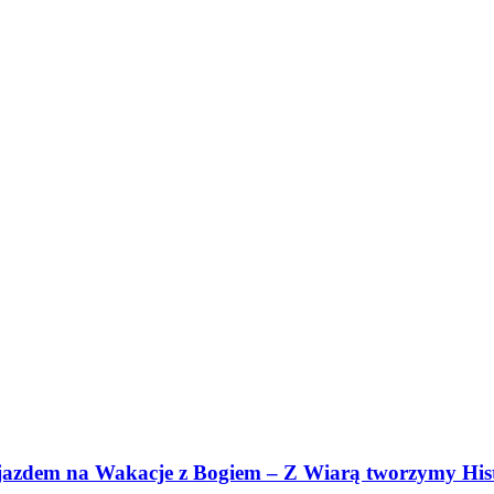
jazdem na Wakacje z Bogiem – Z Wiarą tworzymy Hist