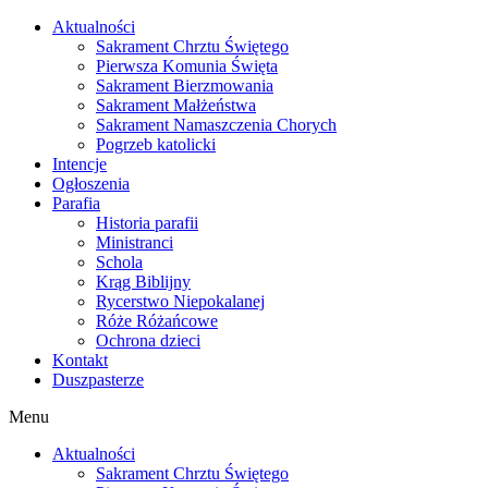
Skip
Aktualności
to
Sakrament Chrztu Świętego
content
Pierwsza Komunia Święta
Sakrament Bierzmowania
Sakrament Małżeństwa
Sakrament Namaszczenia Chorych
Pogrzeb katolicki
Intencje
Ogłoszenia
Parafia
Historia parafii
Ministranci
Schola
Krąg Biblijny
Rycerstwo Niepokalanej
Róże Różańcowe
Ochrona dzieci
Kontakt
Duszpasterze
Menu
Aktualności
Sakrament Chrztu Świętego