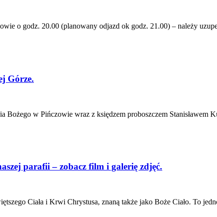
szowie o godz. 20.00 (planowany odjazd ok godz. 21.00) – należy
j Górze.
rdzia Bożego w Pińczowie wraz z księdzem proboszczem Stanisławem K
zej parafii – zobacz film i galerię zdjęć.
tszego Ciała i Krwi Chrystusa, znaną także jako Boże Ciało. To jedn