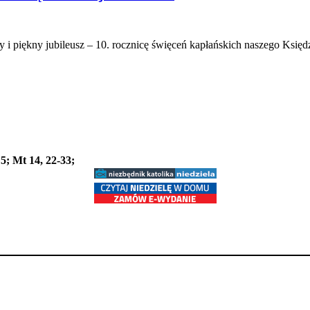
y i piękny jubileusz – 10. rocznicę święceń kapłańskich naszego Ksi
 5; Mt 14, 22-33;