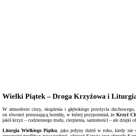
Wielki Piątek – Droga Krzyżowa i Liturgi
W atmosferze ciszy, skupienia i głębokiego przeżycia duchowego,
on również poruszającą homilię, w której przypomniał, że
Krzyż Chr
jakiś krzyż – codziennego trudu, cierpienia, samotności – ale dzięki 
Liturgia Wielkiego Piątku
, jako jedyny dzień w roku, kiedy nie 
uroczystej modlitwy powszechnej, adoracji Krzyża oraz obrzędu Kom