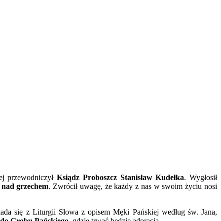
rej przewodniczył
Ksiądz Proboszcz Stanisław Kudełka
. Wygłosił
a nad grzechem
. Zwrócił uwagę, że każdy z nas w swoim życiu nosi
łada się z Liturgii Słowa z opisem Męki Pańskiej według św. Jana,
y do Grobu Pańskiego
, gdzie trwać będzie adoracja.