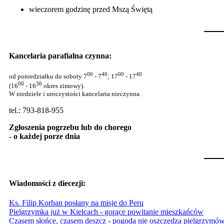
wieczorem godzinę przed Mszą Świętą
Kancelaria parafialna czynna:
00
40
00
40
od poniedziałku do soboty 7
- 7
; 17
- 17
00
30
(16
- 16
okres zimowy).
W niedziele i uroczystości kancelaria nieczynna.
tel.: 793-818-955
Zgłoszenia pogrzebu lub do chorego
- o każdej porze dnia
Wiadomości z diecezji:
Ks. Filip Korban posłany na misje do Peru
Pielgrzymka już w Kielcach - gorące powitanie mieszkańców
Czasem słońce, czasem deszcz - pogoda nie oszczędza pielgrzymów