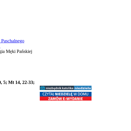
 Paschalnego
a
0, 5; Mt 14, 22-33;