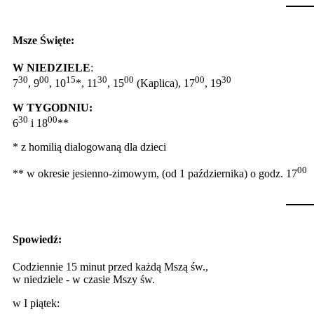
Msze Święte:
W NIEDZIELE
:
30
00
15
30
00
00
30
7
, 9
, 10
*, 11
, 15
(Kaplica), 17
, 19
W TYGODNIU:
30
00
6
i 18
**
* z homilią dialogowaną dla dzieci
00
** w okresie jesienno-zimowym, (od 1 października) o godz. 17
Spowiedź:
Codziennie 15 minut przed każdą Mszą św.,
w niedziele - w czasie Mszy św.
w I piątek: