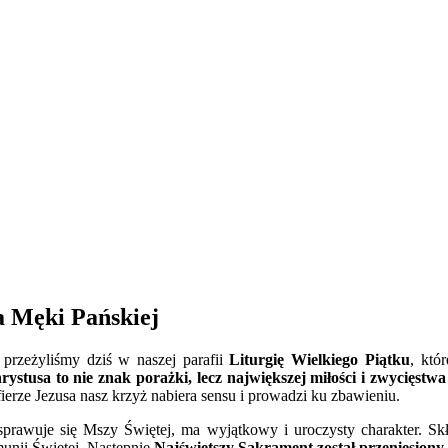
a Męki Pańskiej
 przeżyliśmy dziś w naszej parafii
Liturgię Wielkiego Piątku
, któ
ystusa to nie znak porażki, lecz największej miłości i zwycięstw
ofierze Jezusa nasz krzyż nabiera sensu i prowadzi ku zbawieniu.
sprawuje się Mszy Świętej, ma wyjątkowy i uroczysty charakter. Sk
unii Świętej. Następnie
Najświętszy Sakrament został przeniesion