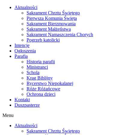
Skip
Aktualności
to
Sakrament Chrztu Świętego
content
Pierwsza Komunia Święta
Sakrament Bierzmowania
Sakrament Małżeństwa
Sakrament Namaszczenia Chorych
Pogrzeb katolicki
Intencje
Ogłoszenia
Parafia
Historia parafii
Ministranci
Schola
Krąg Biblijny
Rycerstwo Niepokalanej
Róże Różańcowe
Ochrona dzieci
Kontakt
Duszpasterze
Menu
Aktualności
Sakrament Chrztu Świętego