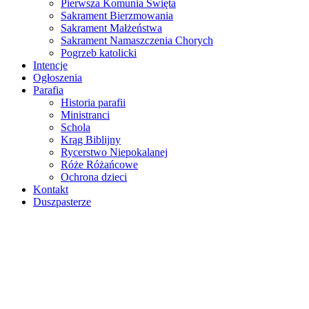
Pierwsza Komunia Święta
Sakrament Bierzmowania
Sakrament Małżeństwa
Sakrament Namaszczenia Chorych
Pogrzeb katolicki
Intencje
Ogłoszenia
Parafia
Historia parafii
Ministranci
Schola
Krąg Biblijny
Rycerstwo Niepokalanej
Róże Różańcowe
Ochrona dzieci
Kontakt
Duszpasterze