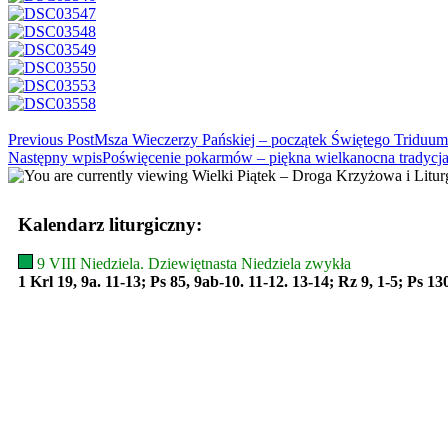
Read
Previous Post
Msza Wieczerzy Pańskiej – początek Świętego Triduum
Następny wpis
Poświęcenie pokarmów – piękna wielkanocna tradycj
more
articles
Kalendarz liturgiczny:
9 VIII Niedziela. Dziewiętnasta Niedziela zwykła
1 Krl 19, 9a. 11-13; Ps 85, 9ab-10. 11-12. 13-14; Rz 9, 1-5; Ps 13