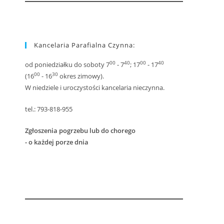
Kancelaria Parafialna Czynna:
00
40
00
40
od poniedziałku do soboty 7
- 7
; 17
- 17
00
30
(16
- 16
okres zimowy).
W niedziele i uroczystości kancelaria nieczynna.
tel.: 793-818-955
Zgłoszenia pogrzebu lub do chorego
- o każdej porze dnia