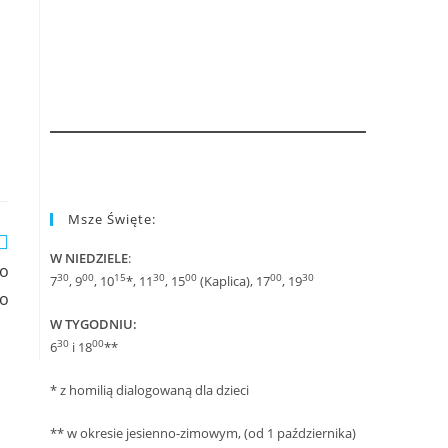
Msze Święte:
W NIEDZIELE
:
go
30
00
15
30
00
00
30
7
, 9
, 10
*, 11
, 15
(Kaplica), 17
, 19
go
W TYGODNIU:
30
00
6
i 18
**
* z homilią dialogowaną dla dzieci
** w okresie jesienno-zimowym, (od 1 października)