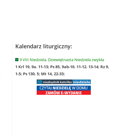
Kalendarz liturgiczny:
9 VIII Niedziela. Dziewiętnasta Niedziela zwykła
1 Krl 19, 9a. 11-13; Ps 85, 9ab-10. 11-12. 13-14; Rz 9,
1-5; Ps 130, 5; Mt 14, 22-33;