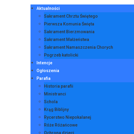
Aktualności
Sakrament Chrztu Świętego
Pierwsza Komunia Święta
Sakrament Bierzmowania
Sakrament Małżeństwa
Sakrament Namaszczenia Chorych
Pogrzeb katolicki
Intencje
Ogłoszenia
Parafia
Historia parafii
Ministranci
Schola
Krąg Biblijny
Rycerstwo Niepokalanej
Róże Różańcowe
Ochrona dzieci