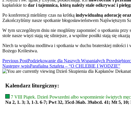
kapłańskie to
dar i tajemnica, którą należy stale odkrywać i pielę
Po konferencji mieliśmy czas na krótką
indywidualną adorację oraz
Zakończyliśmy nasze spotkanie błogosławieństwem Najświętszym Sakr
W tym szczególnym dniu nie mogliśmy zapomnieć o spotkaniu przy st
stole nasze więzi stają się silniejsze, a wspólne posiłki stają się ok
Niech ta wspólna modlitwa i spotkania w duchu braterskiej miłości 
Bożego Królestwa.
Read
Previous Post
Podziękowanie dla Naszych Wspaniałych Przedsiębior
Następny wpis
Parafialna Sztafeta – “O CHLEBIE I WODZIE”
more
articles
Kalendarz liturgiczny:
7 VIII Piątek. Dzień Powszedni albo wspomnienie świętych męcz
Na 2, 1. 3; 3, 1-3. 6-7; Pwt 32, 35cd-36ab. 39abcd. 41; Mt 5, 10;