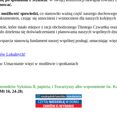
gnować.
 możliwość spowiedzi,
co stanowiło ważną część naszego duchowego 
amentem, czując się umocnieni i wzmocnieni dla naszych kolejnych d
ole, które miało miejsce z racji obchodzonego Tłustego Czwartku ora
azją do dzielenia się doświadczeniami i planowania naszych wspólnych dzi
i wsparcia stanowią fundament naszej wspólnej posługi, umacniając wi
ców Lokalnych!
enników Sykstusa II, papieża, i Towarzyszy albo wspomnienie św. Kaj
 Mt 16, 24-28;