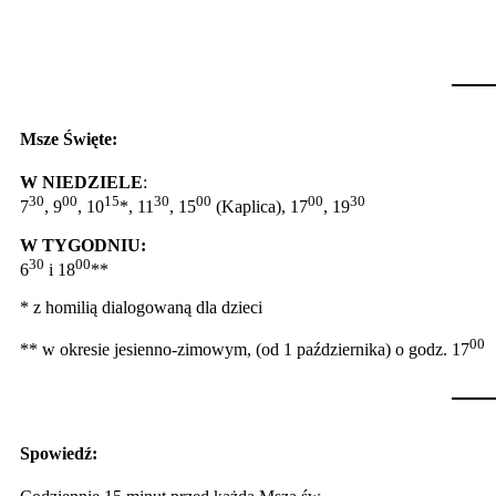
Msze Święte:
W NIEDZIELE
:
30
00
15
30
00
00
30
7
, 9
, 10
*, 11
, 15
(Kaplica), 17
, 19
W TYGODNIU:
30
00
6
i 18
**
* z homilią dialogowaną dla dzieci
00
** w okresie jesienno-zimowym, (od 1 października) o godz. 17
Spowiedź: