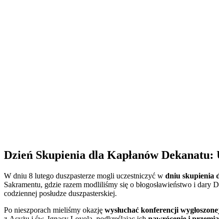
Dzień Skupienia dla Kapłanów Dekanatu: U
W dniu 8 lutego duszpasterze mogli uczestniczyć w
dniu skupienia
Sakramentu, gdzie razem modliliśmy się o błogosławieństwo i dary 
codziennej posłudze duszpasterskiej.
Po nieszporach mieliśmy okazję
wysłuchać konferencji wygłoszone
z Asyżu i św. Ignacy Loyola, podkreślając ich
nawrócenie i przemia