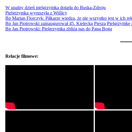
W upalny dzień pielgrzymka dotarła do Buska-Zdroju
Pielgrzymka wyruszyła z Wiślicy
Bp Marian Florczyk: Piłkarze wiedzą, że nie wszystko jest w ich rę
Bp Jan Piotrowski zainaugurował 45. Kielecką Pieszą Pielgrzymkę 
Bp Jan Piotrowski: Pielgrzymka zbliża nas do Pana Boga
Relacje filmowe: