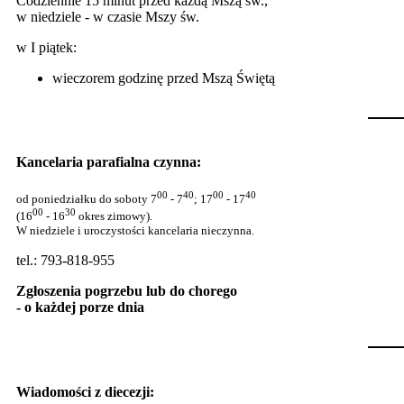
Codziennie 15 minut przed każdą Mszą św.,
w niedziele - w czasie Mszy św.
w I piątek:
wieczorem godzinę przed Mszą Świętą
Kancelaria parafialna czynna:
00
40
00
40
od poniedziałku do soboty 7
- 7
; 17
- 17
00
30
(16
- 16
okres zimowy).
W niedziele i uroczystości kancelaria nieczynna.
tel.: 793-818-955
Zgłoszenia pogrzebu lub do chorego
- o każdej porze dnia
Wiadomości z diecezji: