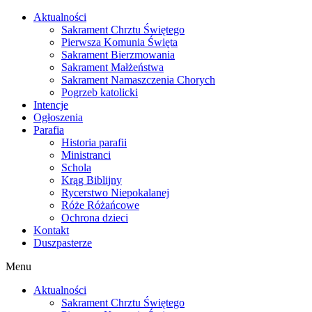
Skip
Aktualności
to
Sakrament Chrztu Świętego
content
Pierwsza Komunia Święta
Sakrament Bierzmowania
Sakrament Małżeństwa
Sakrament Namaszczenia Chorych
Pogrzeb katolicki
Intencje
Ogłoszenia
Parafia
Historia parafii
Ministranci
Schola
Krąg Biblijny
Rycerstwo Niepokalanej
Róże Różańcowe
Ochrona dzieci
Kontakt
Duszpasterze
Menu
Aktualności
Sakrament Chrztu Świętego