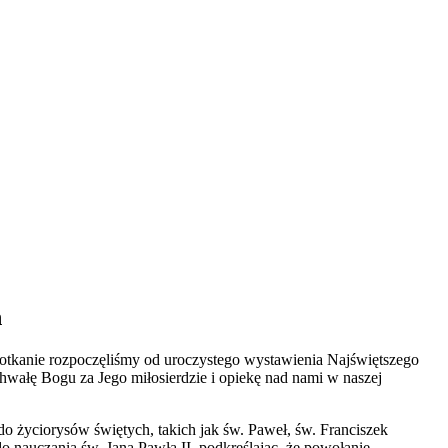
h
potkanie rozpoczęliśmy od uroczystego wystawienia Najświętszego
hwałę Bogu za Jego miłosierdzie i opiekę nad nami w naszej
 do życiorysów świętych, takich jak św. Paweł, św. Franciszek
o nauczania św. Jana Pawła II, podkreślając, że powołanie