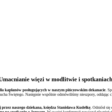
macnianie więzi w modlitwie i spotkaniac
 dla kapłanów posługujących w naszym pińczowskim dekanacie
. S
Ducha Świętego. Następnie wspólnie odmówiliśmy nieszpory, oddając c
j przez naszego dziekana, księdza Stanisława Kudełkę
. Odniósł się
nę po spotkaniu z Jezusem
. W swojej konferencji nawiązał również d