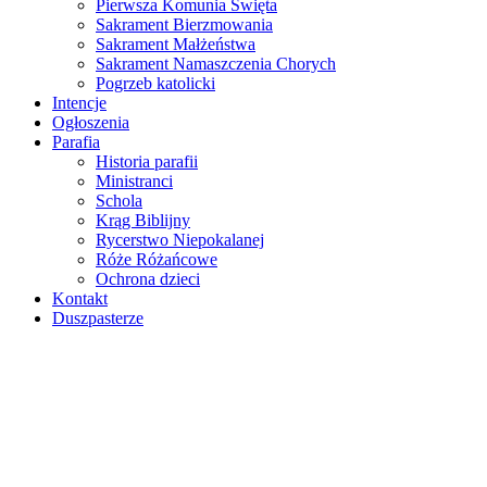
Pierwsza Komunia Święta
Sakrament Bierzmowania
Sakrament Małżeństwa
Sakrament Namaszczenia Chorych
Pogrzeb katolicki
Intencje
Ogłoszenia
Parafia
Historia parafii
Ministranci
Schola
Krąg Biblijny
Rycerstwo Niepokalanej
Róże Różańcowe
Ochrona dzieci
Kontakt
Duszpasterze