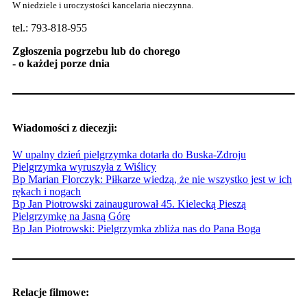
W niedziele i uroczystości kancelaria nieczynna.
tel.: 793-818-955
Zgłoszenia pogrzebu lub do chorego
- o każdej porze dnia
Wiadomości z diecezji:
W upalny dzień pielgrzymka dotarła do Buska-Zdroju
Pielgrzymka wyruszyła z Wiślicy
Bp Marian Florczyk: Piłkarze wiedzą, że nie wszystko jest w ich
rękach i nogach
Bp Jan Piotrowski zainaugurował 45. Kielecką Pieszą
Pielgrzymkę na Jasną Górę
Bp Jan Piotrowski: Pielgrzymka zbliża nas do Pana Boga
Relacje filmowe: