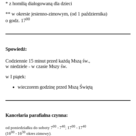
* z homilią dialogowaną dla dzieci
** w okresie jesienno-zimowym, (od 1 października)
00
o godz. 17
Spowiedź:
Codziennie 15 minut przed każdą Mszą św.,
w niedziele - w czasie Mszy św.
w I piątek:
wieczorem godzinę przed Mszą Świętą
Kancelaria parafialna czynna:
00
40
00
40
od poniedziałku do soboty 7
- 7
; 17
- 17
00
30
(16
- 16
okres zimowy).