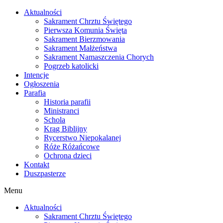
Skip
Aktualności
to
Sakrament Chrztu Świętego
content
Pierwsza Komunia Święta
Sakrament Bierzmowania
Sakrament Małżeństwa
Sakrament Namaszczenia Chorych
Pogrzeb katolicki
Intencje
Ogłoszenia
Parafia
Historia parafii
Ministranci
Schola
Krąg Biblijny
Rycerstwo Niepokalanej
Róże Różańcowe
Ochrona dzieci
Kontakt
Duszpasterze
Menu
Aktualności
Sakrament Chrztu Świętego