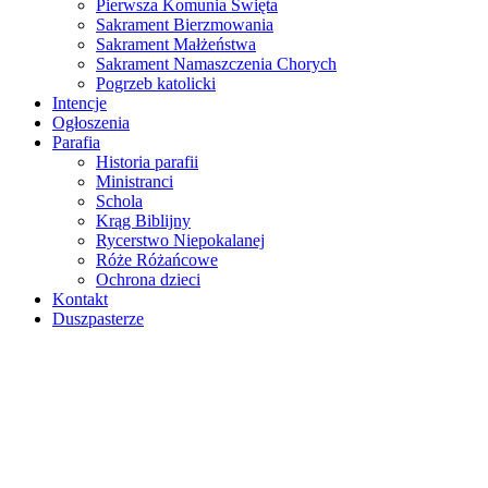
Pierwsza Komunia Święta
Sakrament Bierzmowania
Sakrament Małżeństwa
Sakrament Namaszczenia Chorych
Pogrzeb katolicki
Intencje
Ogłoszenia
Parafia
Historia parafii
Ministranci
Schola
Krąg Biblijny
Rycerstwo Niepokalanej
Róże Różańcowe
Ochrona dzieci
Kontakt
Duszpasterze