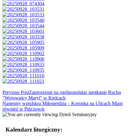
Read
Previous Post
Zaproszenie na ogólnopolskie spotkanie Ruchu
“Wojownicy Maryi” w Kielcach
more
Następny wpis
Iskra Miłosierdzia – Koronka na Ulicach Miast
articles
również w Pińczowie
Kalendarz liturgiczny: