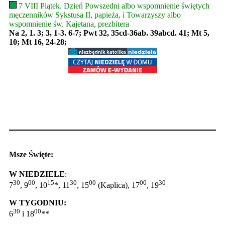
7 VIII Piątek. Dzień Powszedni albo wspomnienie świętych
męczenników Sykstusa II, papieża, i Towarzyszy albo
wspomnienie św. Kajetana, prezbitera
Na 2, 1. 3; 3, 1-3. 6-7; Pwt 32, 35cd-36ab. 39abcd. 41; Mt 5,
10; Mt 16, 24-28;
Msze Święte:
W NIEDZIELE
:
30
00
15
30
00
00
30
7
, 9
, 10
*, 11
, 15
(Kaplica), 17
, 19
W TYGODNIU:
30
00
6
i 18
**