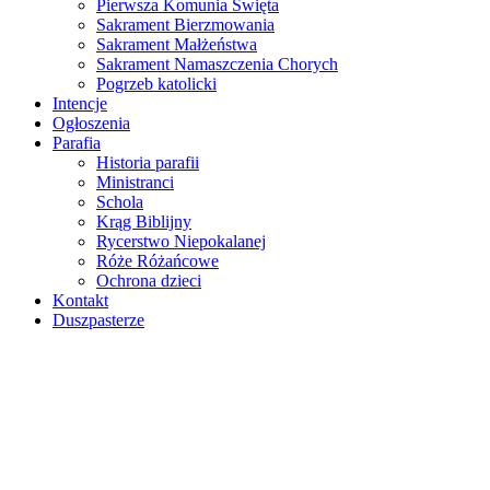
Pierwsza Komunia Święta
Sakrament Bierzmowania
Sakrament Małżeństwa
Sakrament Namaszczenia Chorych
Pogrzeb katolicki
Intencje
Ogłoszenia
Parafia
Historia parafii
Ministranci
Schola
Krąg Biblijny
Rycerstwo Niepokalanej
Róże Różańcowe
Ochrona dzieci
Kontakt
Duszpasterze