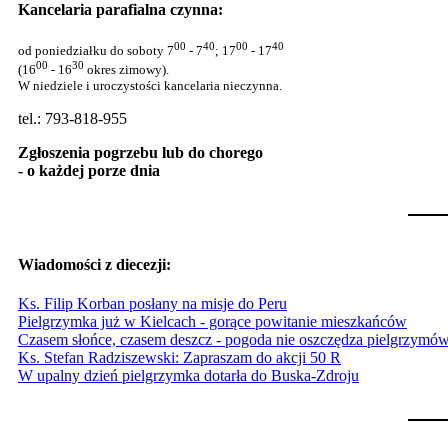
Kancelaria parafialna czynna:
00
40
00
40
od poniedziałku do soboty 7
- 7
; 17
- 17
00
30
(16
- 16
okres zimowy).
W niedziele i uroczystości kancelaria nieczynna.
tel.: 793-818-955
Zgłoszenia pogrzebu lub do chorego
- o każdej porze dnia
Wiadomości z diecezji:
Ks. Filip Korban posłany na misje do Peru
Pielgrzymka już w Kielcach - gorące powitanie mieszkańców
Czasem słońce, czasem deszcz - pogoda nie oszczędza pielgrzymów
Ks. Stefan Radziszewski: Zapraszam do akcji 50 R
W upalny dzień pielgrzymka dotarła do Buska-Zdroju