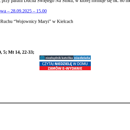
h, przy parafii Ducha Świętego Na Stoku, w której formuje się ok. 80 
zowa – 28.09.2025 – 15.00
0, 5; Mt 14, 22-33;