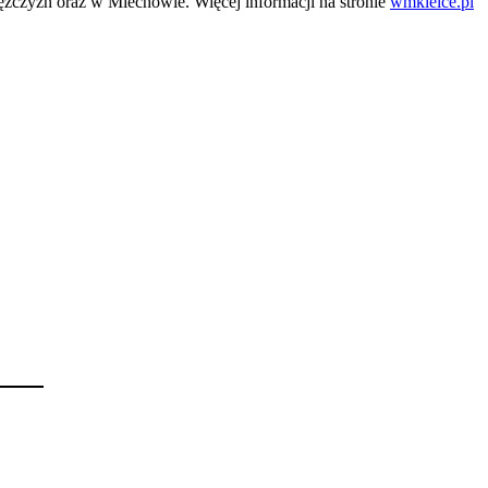
mężczyzn oraz w Miechowie. Więcej informacji na stronie
wmkielce.pl