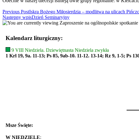
Obecnie w naszej diecezji istnieją dwie grupy regionalne: w Kielcac
Read
Previous Post
Iskra Bożego Miłosierdzia – modlitwa na ulicach Pińc
Następny wpis
Dzień Seminaryjny
more
articles
Kalendarz liturgiczny:
9 VIII Niedziela. Dziewiętnasta Niedziela zwykła
1 Krl 19, 9a. 11-13; Ps 85, 9ab-10. 11-12. 13-14; Rz 9, 1-5; Ps 13
Msze Święte:
W NIEDZIELE
: