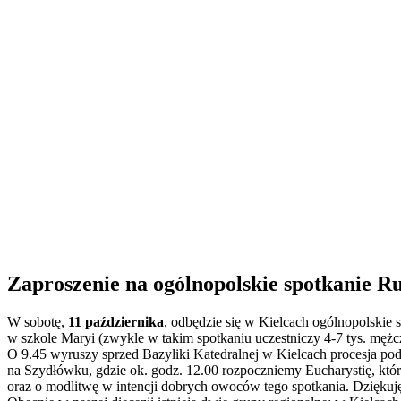
Zaproszenie na ogólnopolskie spotkanie 
W sobotę,
11 października
, odbędzie się w Kielcach ogólnopolskie
w szkole Maryi (zwykle w takim spotkaniu uczestniczy 4-7 tys. mężc
O 9.45 wyruszy sprzed Bazyliki Katedralnej w Kielcach procesja p
na Szydłówku, gdzie ok. godz. 12.00 rozpoczniemy Eucharystię, któ
oraz o modlitwę w intencji dobrych owoców tego spotkania. Dzięku