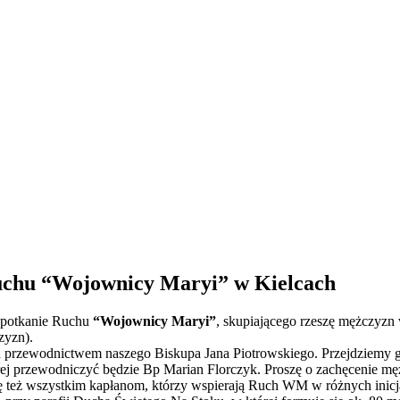
Ruchu “Wojownicy Maryi” w Kielcach
 spotkanie Ruchu
“Wojownicy Maryi”
, skupiającego rzeszę mężczyzn 
zyzn).
od przewodnictwem naszego Biskupa Jana Piotrowskiego. Przejdziemy 
rej przewodniczyć będzie Bp Marian Florczyk. Proszę o zachęcenie m
ję też wszystkim kapłanom, którzy wspierają Ruch WM w różnych inic