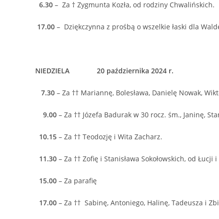
6.30
– Za † Zygmunta Kozła, od rodziny Chwalińskich.
17.00
– Dziękczynna z prośbą o wszelkie łaski dla Wald
NIEDZIELA 20 października 2024 r.
7.30
– Za †† Mariannę, Bolesława, Danielę Nowak, Wikto
9.00
– Za †† Józefa Badurak w 30 rocz. śm., Janinę, Sta
10.15
– Za †† Teodozję i Wita Zacharz.
11.30
– Za †† Zofię i Stanisława Sokołowskich, od Łucji
15.00
– Za parafię
17.00
– Za †† Sabinę, Antoniego, Halinę, Tadeusza i Zb