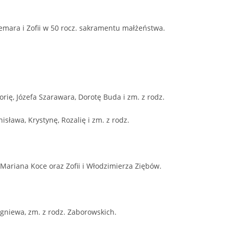
emara i Zofii w 50 rocz. sakramentu małżeństwa.
rię, Józefa Szarawara, Dorotę Buda i zm. z rodz.
nisława, Krystynę, Rozalię i zm. z rodz.
 i Mariana Koce oraz Zofii i Włodzimierza Ziębów.
igniewa, zm. z rodz. Zaborowskich.