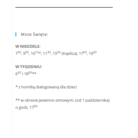
Msze Święte:
W NIEDZIELE
:
30
00
15
30
00
00
30
7
, 9
, 10
*, 11
, 15
(Kaplica), 17
, 19
W TYGODNIU:
30
00
6
i 18
**
* z homilią dialogowaną dla dzieci
** w okresie jesienno-zimowym, (od 1 października)
00
o godz. 17