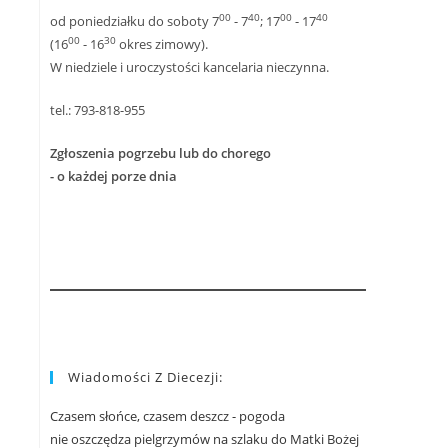
00
40
00
40
od poniedziałku do soboty 7
- 7
; 17
- 17
00
30
(16
- 16
okres zimowy).
W niedziele i uroczystości kancelaria nieczynna.
tel.: 793-818-955
Zgłoszenia pogrzebu lub do chorego
- o każdej porze dnia
Wiadomości Z Diecezji:
Czasem słońce, czasem deszcz - pogoda
nie oszczędza pielgrzymów na szlaku do Matki Bożej