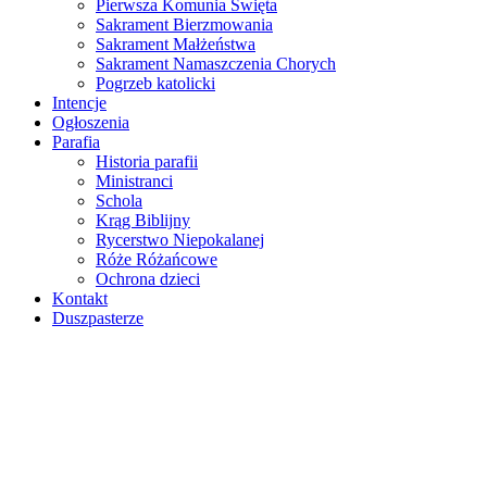
Pierwsza Komunia Święta
Sakrament Bierzmowania
Sakrament Małżeństwa
Sakrament Namaszczenia Chorych
Pogrzeb katolicki
Intencje
Ogłoszenia
Parafia
Historia parafii
Ministranci
Schola
Krąg Biblijny
Rycerstwo Niepokalanej
Róże Różańcowe
Ochrona dzieci
Kontakt
Duszpasterze