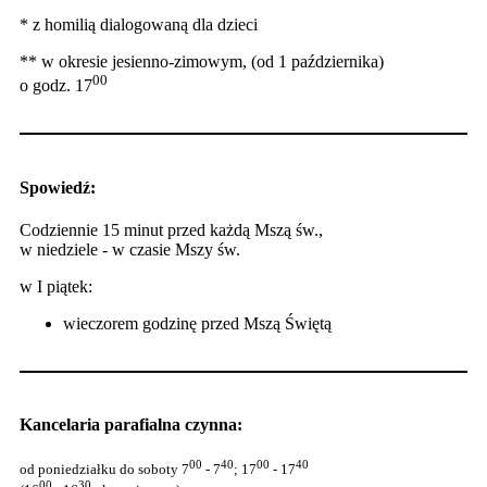
* z homilią dialogowaną dla dzieci
** w okresie jesienno-zimowym, (od 1 października)
00
o godz. 17
Spowiedź:
Codziennie 15 minut przed każdą Mszą św.,
w niedziele - w czasie Mszy św.
w I piątek:
wieczorem godzinę przed Mszą Świętą
Kancelaria parafialna czynna:
00
40
00
40
od poniedziałku do soboty 7
- 7
; 17
- 17
00
30