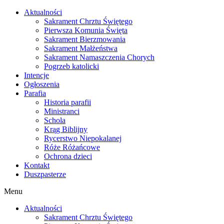
Skip
Aktualności
to
Sakrament Chrztu Świętego
content
Pierwsza Komunia Święta
Sakrament Bierzmowania
Sakrament Małżeństwa
Sakrament Namaszczenia Chorych
Pogrzeb katolicki
Intencje
Ogłoszenia
Parafia
Historia parafii
Ministranci
Schola
Krąg Biblijny
Rycerstwo Niepokalanej
Róże Różańcowe
Ochrona dzieci
Kontakt
Duszpasterze
Menu
Aktualności
Sakrament Chrztu Świętego