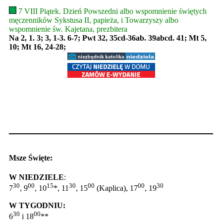
7 VIII Piątek. Dzień Powszedni albo wspomnienie świętych
męczenników Sykstusa II, papieża, i Towarzyszy albo
wspomnienie św. Kajetana, prezbitera
Na 2, 1. 3; 3, 1-3. 6-7; Pwt 32, 35cd-36ab. 39abcd. 41; Mt 5,
10; Mt 16, 24-28;
Msze Święte:
W NIEDZIELE
:
30
00
15
30
00
00
30
7
, 9
, 10
*, 11
, 15
(Kaplica), 17
, 19
W TYGODNIU:
30
00
6
i 18
**