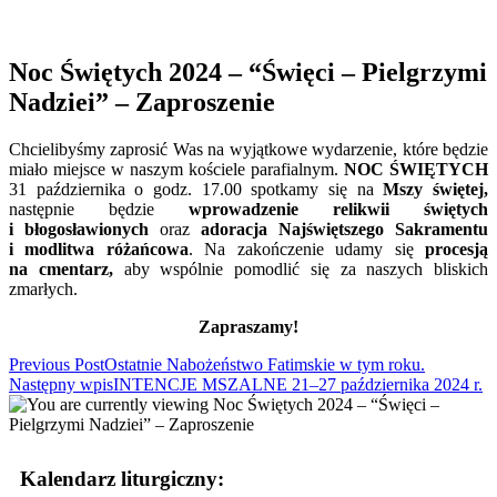
Noc Świętych 2024 – “Święci – Pielgrzymi
Nadziei” – Zaproszenie
Chcielibyśmy zaprosić
Was
na wyjątkowe wydarzenie, które będzie
miało miejsce w naszym kościele parafialnym.
NOC ŚWIĘTYCH
31 października o godz. 17.00 spotkamy się na
Mszy świętej,
następnie będzie
wprowadzenie relikwii świętych
i błogosławionych
oraz
adoracja Najświętszego Sakramentu
i modlitwa różańcowa
. Na zakończenie udamy się
procesją
na cmentarz,
aby wspólnie pomodlić się za naszych bliskich
zmarłych.
Zapraszamy!
Read
Previous Post
Ostatnie Nabożeństwo Fatimskie w tym roku.
Następny wpis
INTENCJE MSZALNE 21–27 października 2024 r.
more
articles
Kalendarz liturgiczny: