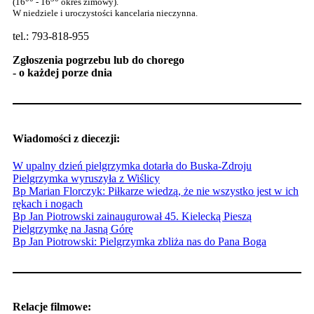
(16
- 16
okres zimowy).
W niedziele i uroczystości kancelaria nieczynna.
tel.: 793-818-955
Zgłoszenia pogrzebu lub do chorego
- o każdej porze dnia
Wiadomości z diecezji:
W upalny dzień pielgrzymka dotarła do Buska-Zdroju
Pielgrzymka wyruszyła z Wiślicy
Bp Marian Florczyk: Piłkarze wiedzą, że nie wszystko jest w ich
rękach i nogach
Bp Jan Piotrowski zainaugurował 45. Kielecką Pieszą
Pielgrzymkę na Jasną Górę
Bp Jan Piotrowski: Pielgrzymka zbliża nas do Pana Boga
Relacje filmowe: