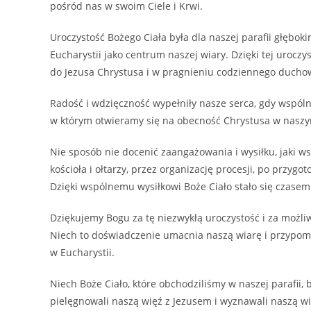
pośród nas w swoim Ciele i Krwi.
Uroczystość Bożego Ciała była dla naszej parafii głęb
Eucharystii jako centrum naszej wiary. Dzięki tej uroczys
do Jezusa Chrystusa i w pragnieniu codziennego ducho
Radość i wdzięczność wypełniły nasze serca, gdy wspólni
w którym otwieramy się na obecność Chrystusa w naszym
Nie sposób nie docenić zaangażowania i wysiłku, jaki ws
kościoła i ołtarzy, przez organizację procesji, po przygo
Dzięki wspólnemu wysiłkowi Boże Ciało stało się czas
Dziękujemy Bogu za tę niezwykłą uroczystość i za możl
Niech to doświadczenie umacnia naszą wiarę i przypom
w Eucharystii.
Niech Boże Ciało, które obchodziliśmy w naszej parafii, 
pielęgnowali naszą więź z Jezusem i wyznawali naszą wia