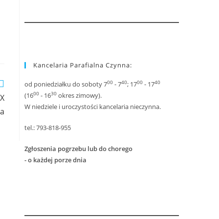
Kancelaria Parafialna Czynna:
00
40
00
40
od poniedziałku do soboty 7
- 7
; 17
- 17
00
30
(16
- 16
okres zimowy).
IX
W niedziele i uroczystości kancelaria nieczynna.
ła
tel.: 793-818-955
Zgłoszenia pogrzebu lub do chorego
- o każdej porze dnia