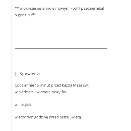
** w okresie jesienno-zimowym, (od 1 października)
00
o godz. 17
Spowiedź:
Codziennie 15 minut przed każdą Mszą św.,
w niedziele - w czasie Mszy św.
w I piątek:
wieczorem godzinę przed Mszą Świętą