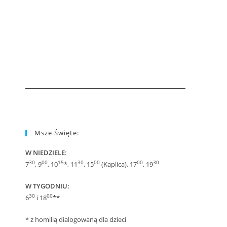
Msze Święte:
W NIEDZIELE
:
30
00
15
30
00
00
30
7
, 9
, 10
*, 11
, 15
(Kaplica), 17
, 19
W TYGODNIU:
30
00
6
i 18
**
* z homilią dialogowaną dla dzieci