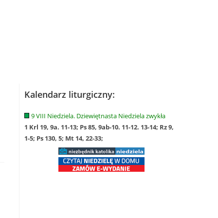
Kalendarz liturgiczny:
9 VIII Niedziela. Dziewiętnasta Niedziela zwykła
1 Krl 19, 9a. 11-13; Ps 85, 9ab-10. 11-12. 13-14; Rz 9,
1-5; Ps 130, 5; Mt 14, 22-33;