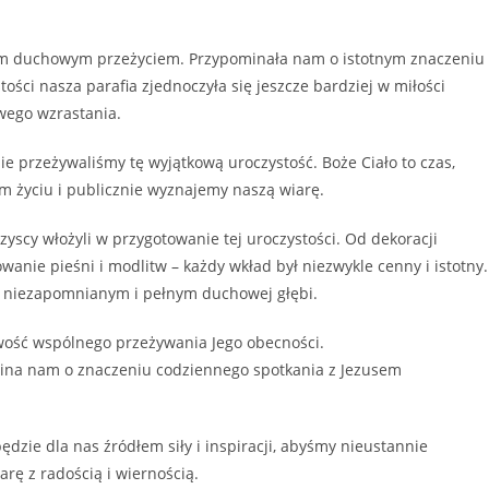
okim duchowym przeżyciem. Przypominała nam o istotnym znaczeniu
tości nasza parafia zjednoczyła się jeszcze bardziej w miłości
wego wzrastania.
e przeżywaliśmy tę wyjątkową uroczystość. Boże Ciało to czas,
 życiu i publicznie wyznajemy naszą wiarę.
zyscy włożyli w przygotowanie tej uroczystości. Od dekoracji
towanie pieśni i modlitw – każdy wkład był niezwykle cenny i istotny.
em niezapomnianym i pełnym duchowej głębi.
iwość wspólnego przeżywania Jego obecności.
ina nam o znaczeniu codziennego spotkania z Jezusem
będzie dla nas źródłem siły i inspiracji, abyśmy nieustannie
rę z radością i wiernością.