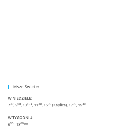
Msze Święte:
W NIEDZIELE
:
30
00
15
30
00
00
30
7
, 9
, 10
*, 11
, 15
(Kaplica), 17
, 19
W TYGODNIU:
30
00
6
i 18
**