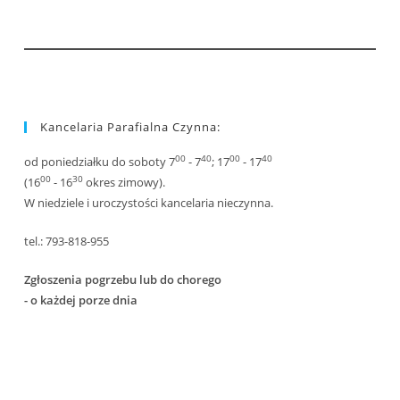
Kancelaria Parafialna Czynna:
00
40
00
40
od poniedziałku do soboty 7
- 7
; 17
- 17
00
30
(16
- 16
okres zimowy).
W niedziele i uroczystości kancelaria nieczynna.
tel.: 793-818-955
Zgłoszenia pogrzebu lub do chorego
- o każdej porze dnia