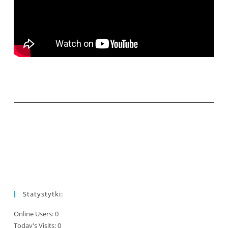
Statystytki:
Online Users:
0
Today's Visits:
0