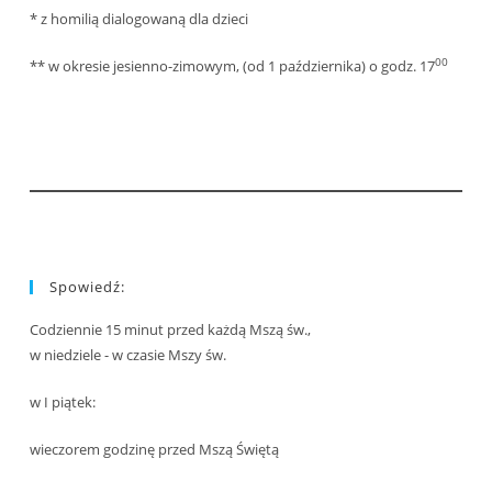
* z homilią dialogowaną dla dzieci
00
** w okresie jesienno-zimowym, (od 1 października) o godz. 17
Spowiedź:
Codziennie 15 minut przed każdą Mszą św.,
w niedziele - w czasie Mszy św.
w I piątek:
wieczorem godzinę przed Mszą Świętą