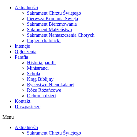
Skip
Aktualności
to
Sakrament Chrztu Świętego
content
Pierwsza Komunia Święta
Sakrament Bierzmowania
Sakrament Małżeństwa
Sakrament Namaszczenia Chorych
Pogrzeb katolicki
Intencje
Ogłoszenia
Parafia
Historia parafii
Ministranci
Schola
Krąg Biblijny
Rycerstwo Niepokalanej
Róże Różańcowe
Ochrona dzieci
Kontakt
Duszpasterze
Menu
Aktualności
Sakrament Chrztu Świętego