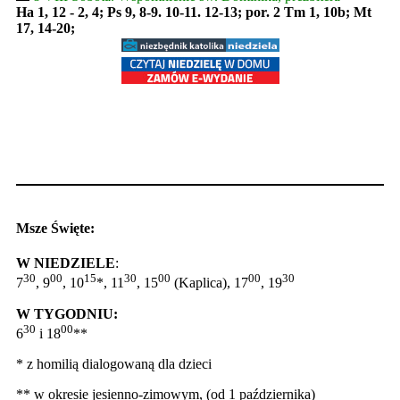
Ha 1, 12 - 2, 4; Ps 9, 8-9. 10-11. 12-13; por. 2 Tm 1, 10b; Mt
17, 14-20;
Msze Święte:
W NIEDZIELE
:
30
00
15
30
00
00
30
7
, 9
, 10
*, 11
, 15
(Kaplica), 17
, 19
W TYGODNIU:
30
00
6
i 18
**
* z homilią dialogowaną dla dzieci
** w okresie jesienno-zimowym, (od 1 października)