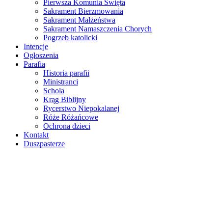
Pierwsza Komunia Święta
Sakrament Bierzmowania
Sakrament Małżeństwa
Sakrament Namaszczenia Chorych
Pogrzeb katolicki
Intencje
Ogłoszenia
Parafia
Historia parafii
Ministranci
Schola
Krąg Biblijny
Rycerstwo Niepokalanej
Róże Różańcowe
Ochrona dzieci
Kontakt
Duszpasterze