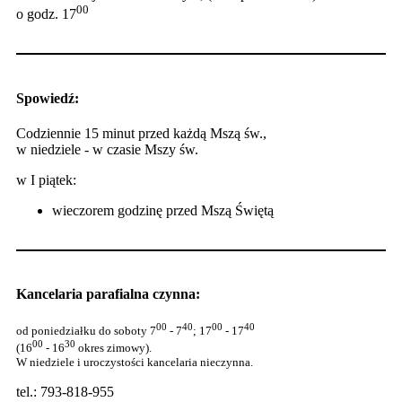
00
o godz. 17
Spowiedź:
Codziennie 15 minut przed każdą Mszą św.,
w niedziele - w czasie Mszy św.
w I piątek:
wieczorem godzinę przed Mszą Świętą
Kancelaria parafialna czynna:
00
40
00
40
od poniedziałku do soboty 7
- 7
; 17
- 17
00
30
(16
- 16
okres zimowy).
W niedziele i uroczystości kancelaria nieczynna.
tel.: 793-818-955