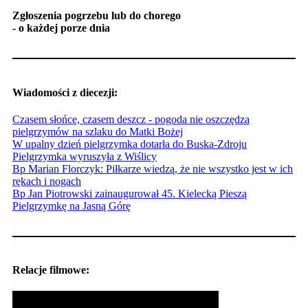
Zgłoszenia pogrzebu lub do chorego
- o każdej porze dnia
Wiadomości z diecezji:
Czasem słońce, czasem deszcz - pogoda nie oszczędza
pielgrzymów na szlaku do Matki Bożej
W upalny dzień pielgrzymka dotarła do Buska-Zdroju
Pielgrzymka wyruszyła z Wiślicy
Bp Marian Florczyk: Piłkarze wiedzą, że nie wszystko jest w ich
rękach i nogach
Bp Jan Piotrowski zainaugurował 45. Kielecką Pieszą
Pielgrzymkę na Jasną Górę
Relacje filmowe: