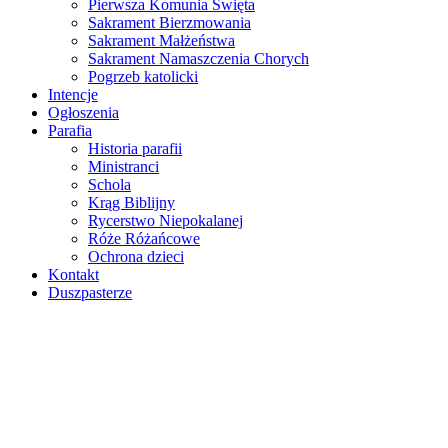
Pierwsza Komunia Święta
Sakrament Bierzmowania
Sakrament Małżeństwa
Sakrament Namaszczenia Chorych
Pogrzeb katolicki
Intencje
Ogłoszenia
Parafia
Historia parafii
Ministranci
Schola
Krąg Biblijny
Rycerstwo Niepokalanej
Róże Różańcowe
Ochrona dzieci
Kontakt
Duszpasterze