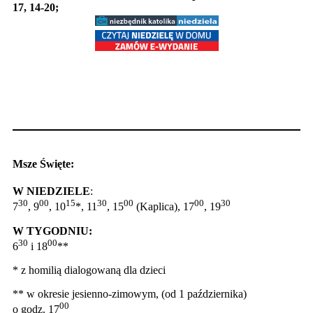
17, 14-20;
Msze Święte:
W NIEDZIELE
:
30
00
15
30
00
00
30
7
, 9
, 10
*, 11
, 15
(Kaplica), 17
, 19
W TYGODNIU:
30
00
6
i 18
**
* z homilią dialogowaną dla dzieci
** w okresie jesienno-zimowym, (od 1 października)
00
o godz. 17