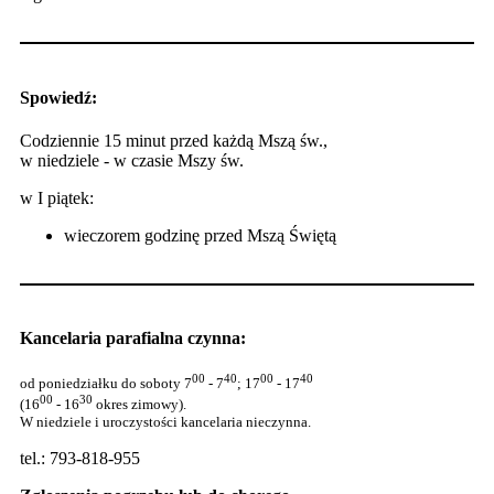
Spowiedź:
Codziennie 15 minut przed każdą Mszą św.,
w niedziele - w czasie Mszy św.
w I piątek:
wieczorem godzinę przed Mszą Świętą
Kancelaria parafialna czynna:
00
40
00
40
od poniedziałku do soboty 7
- 7
; 17
- 17
00
30
(16
- 16
okres zimowy).
W niedziele i uroczystości kancelaria nieczynna.
tel.: 793-818-955