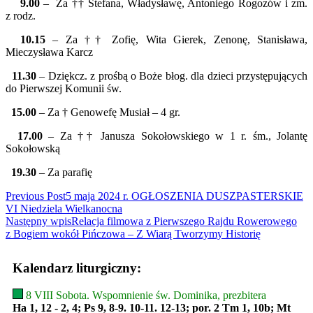
9.00
– Za †† Stefana, Władysławę, Antoniego Rogozów i zm.
z rodz.
10.15
– Za †† Zofię, Wita Gierek, Zenonę, Stanisława,
Mieczysława Karcz
11.30
– Dziękcz. z prośbą o Boże błog. dla dzieci przystępujących
do Pierwszej Komunii św.
15.00
– Za † Genowefę Musiał – 4 gr.
17.00
– Za †† Janusza Sokołowskiego w 1 r. śm., Jolantę
Sokołowską
19.30
– Za parafię
Read
Previous Post
5 maja 2024 r. OGŁOSZENIA DUSZPASTERSKIE
VI Niedziela Wielkanocna
more
Następny wpis
Relacja filmowa z Pierwszego Rajdu Rowerowego
articles
z Bogiem wokół Pińczowa – Z Wiarą Tworzymy Historię
Kalendarz liturgiczny:
8 VIII Sobota. Wspomnienie św. Dominika, prezbitera
Ha 1, 12 - 2, 4; Ps 9, 8-9. 10-11. 12-13; por. 2 Tm 1, 10b; Mt