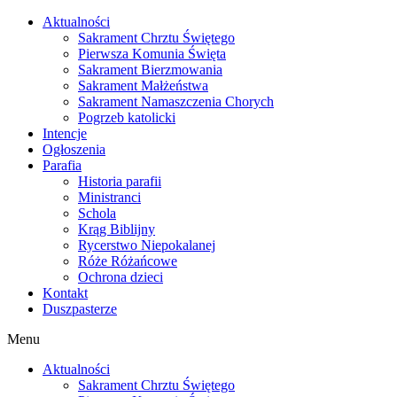
Skip
Aktualności
to
Sakrament Chrztu Świętego
content
Pierwsza Komunia Święta
Sakrament Bierzmowania
Sakrament Małżeństwa
Sakrament Namaszczenia Chorych
Pogrzeb katolicki
Intencje
Ogłoszenia
Parafia
Historia parafii
Ministranci
Schola
Krąg Biblijny
Rycerstwo Niepokalanej
Róże Różańcowe
Ochrona dzieci
Kontakt
Duszpasterze
Menu
Aktualności
Sakrament Chrztu Świętego