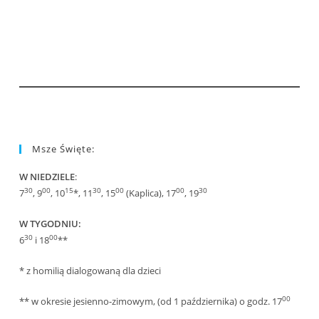
Msze Święte:
W NIEDZIELE
:
30
00
15
30
00
00
30
7
, 9
, 10
*, 11
, 15
(Kaplica), 17
, 19
W TYGODNIU:
30
00
6
i 18
**
* z homilią dialogowaną dla dzieci
00
** w okresie jesienno-zimowym, (od 1 października) o godz. 17