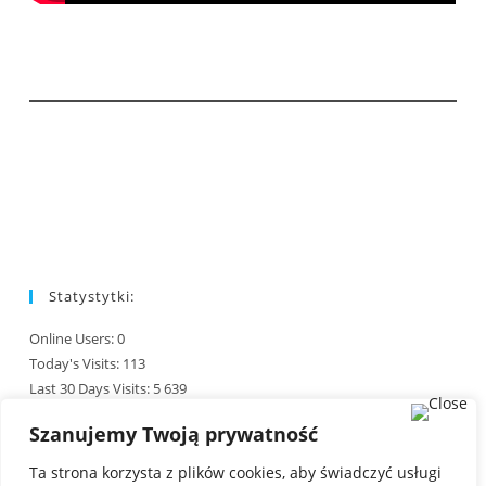
Statystytki:
Online Users:
0
Today's Visits:
113
Last 30 Days Visits:
5 639
Total Visits:
245 946
Szanujemy Twoją prywatność
Last Post Date:
01/08/2026
Ta strona korzysta z plików cookies, aby świadczyć usługi