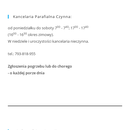
Kancelaria Parafialna Czynna:
00
40
00
40
od poniedziałku do soboty 7
- 7
; 17
- 17
00
30
(16
- 16
okres zimowy).
W niedziele i uroczystości kancelaria nieczynna.
tel.: 793-818-955
Zgłoszenia pogrzebu lub do chorego
- o każdej porze dnia