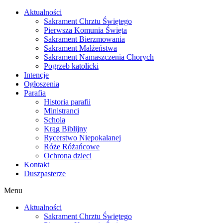
Skip
Aktualności
to
Sakrament Chrztu Świętego
content
Pierwsza Komunia Święta
Sakrament Bierzmowania
Sakrament Małżeństwa
Sakrament Namaszczenia Chorych
Pogrzeb katolicki
Intencje
Ogłoszenia
Parafia
Historia parafii
Ministranci
Schola
Krąg Biblijny
Rycerstwo Niepokalanej
Róże Różańcowe
Ochrona dzieci
Kontakt
Duszpasterze
Menu
Aktualności
Sakrament Chrztu Świętego