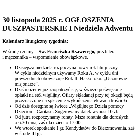
30 listopada 2025 r. OGŁOSZENIA
DUSZPASTERSKIE I Niedziela Adwentu
Kalendarz liturgiczny tygodnia:
W środę czcimy –
Św. Franciszka Ksawerego,
prezbitera
i męczennika – wspomnienie obowiązkowe.
Dzisiejsza niedziela rozpoczyna nowy rok liturgiczny.
W cyklu niedzielnym używamy Roku A, w cyklu dni
powszednich obowiązuje Rok II. Hasło roku: „Uczniowie –
misjonarze”.
Dziś możemy już zaopatrzyć się, w świeżo poświęcone
opłatki na stół wigilijny. Ofiary składanej przy tej okazji będą
przeznaczone na spłacenie wykończenia elewacji kościoła
Od dziś dostępne są świece „Wigilijnego Dzieła pomocy
Dzieciom” Caritasu. Sugerowany datek wynosi 10 zł.
Od jutra rozpoczynamy roraty. Msza roratnia dla dorosłych
o 6.30 rana, zaś dla dzieci o 17.00.
We wtorek spotkanie I gr. Kandydatów do Bierzmowania, zaś
w środę III gr.