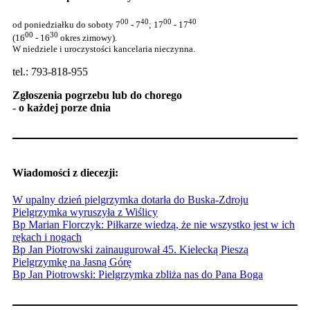
00
40
00
40
od poniedziałku do soboty 7
- 7
; 17
- 17
00
30
(16
- 16
okres zimowy).
W niedziele i uroczystości kancelaria nieczynna.
tel.: 793-818-955
Zgłoszenia pogrzebu lub do chorego
- o każdej porze dnia
Wiadomości z diecezji:
W upalny dzień pielgrzymka dotarła do Buska-Zdroju
Pielgrzymka wyruszyła z Wiślicy
Bp Marian Florczyk: Piłkarze wiedzą, że nie wszystko jest w ich
rękach i nogach
Bp Jan Piotrowski zainaugurował 45. Kielecką Pieszą
Pielgrzymkę na Jasną Górę
Bp Jan Piotrowski: Pielgrzymka zbliża nas do Pana Boga