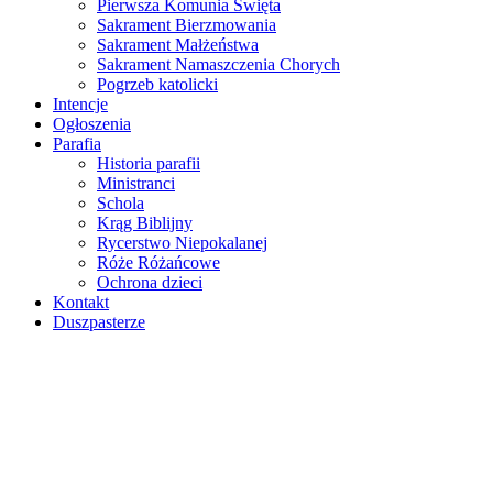
Pierwsza Komunia Święta
Sakrament Bierzmowania
Sakrament Małżeństwa
Sakrament Namaszczenia Chorych
Pogrzeb katolicki
Intencje
Ogłoszenia
Parafia
Historia parafii
Ministranci
Schola
Krąg Biblijny
Rycerstwo Niepokalanej
Róże Różańcowe
Ochrona dzieci
Kontakt
Duszpasterze