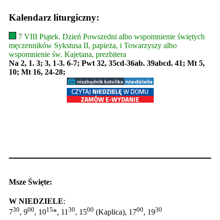
Kalendarz liturgiczny:
7 VIII Piątek. Dzień Powszedni albo wspomnienie świętych
męczenników Sykstusa II, papieża, i Towarzyszy albo
wspomnienie św. Kajetana, prezbitera
Na 2, 1. 3; 3, 1-3. 6-7; Pwt 32, 35cd-36ab. 39abcd. 41; Mt 5,
10; Mt 16, 24-28;
Msze Święte:
W NIEDZIELE
:
30
00
15
30
00
00
30
7
, 9
, 10
*, 11
, 15
(Kaplica), 17
, 19