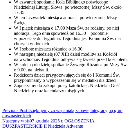
W czwartek spotkanie Koła Biblijnego poświęcone
Niedzielnej Liturgii Słowa, po wieczornej Mszy Św. około
17.35.
W ten I czwartek miesiąca adoracja po wieczornej Mszy
Świętej.
W I piątek miesiąca o 17.00 Msza Św. za rodziny, po niej
adoracja. Tego dnia spowiedź od 16.30 – podobnie
w pozostałe dni tygodnia. Tego dnia jest Komunia Św. dla
chorych w domach.
W I sobotę miesiąca różaniec o 16.30.
W następną niedzielę (07 XII) dzień modlitw za Kościół
na wschodzie. Tego dnia odbywa się kwesta przed kościołem.
W kolejną niedzielę spotkanie Żywego Różańca po Mszy Św.
o 9.00, na plebanii.
Rodzicom dzieci przygotowujących się do I Komunii Św.
przypominamy o wyposażeniu się w medaliki dla dzieci.
Zapraszamy do zakupu prasy katolickiej: Niedziela i Gość
Niedzielny oraz kalendarzy misyjnych.
Read
Previous Post
Dziękujemy za wspaniałą zabawę integracyjną grup
duszpasterskich
more
Następny wpis
07 grudnia 2025 r. OGŁOSZENIA
articles
DUSZPASTERSKIE II Niedziela Adwentu