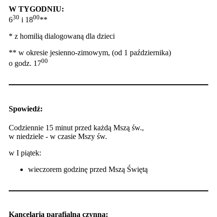
W TYGODNIU:
30
00
6
i 18
**
* z homilią dialogowaną dla dzieci
** w okresie jesienno-zimowym, (od 1 października)
00
o godz. 17
Spowiedź:
Codziennie 15 minut przed każdą Mszą św.,
w niedziele - w czasie Mszy św.
w I piątek:
wieczorem godzinę przed Mszą Świętą
Kancelaria parafialna czynna: