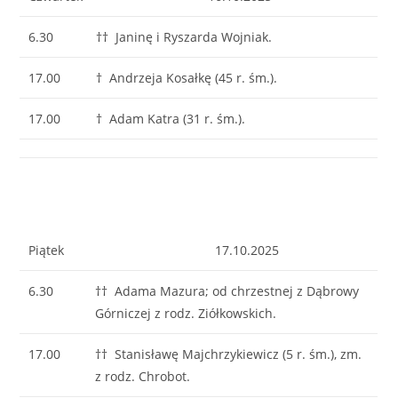
6.30
†† Janinę i Ryszarda Wojniak.
17.00
† Andrzeja Kosałkę (45 r. śm.).
17.00
† Adam Katra (31 r. śm.).
Piątek
17.10.2025
6.30
†† Adama Mazura; od chrzestnej z Dąbrowy
Górniczej z rodz. Ziółkowskich.
17.00
†† Stanisławę Majchrzykiewicz (5 r. śm.), zm.
z rodz. Chrobot.