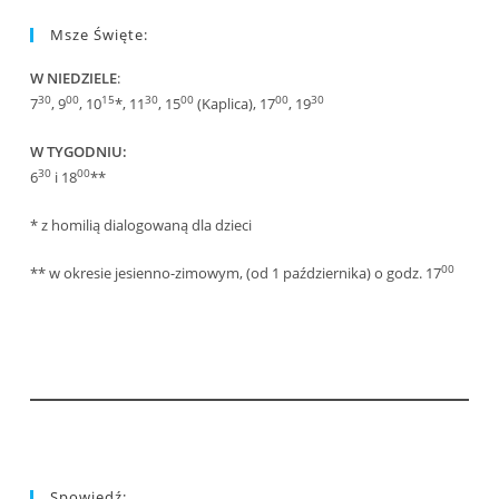
Msze Święte:
W NIEDZIELE
:
30
00
15
30
00
00
30
7
, 9
, 10
*, 11
, 15
(Kaplica), 17
, 19
W TYGODNIU:
30
00
6
i 18
**
* z homilią dialogowaną dla dzieci
00
** w okresie jesienno-zimowym, (od 1 października) o godz. 17
Spowiedź: