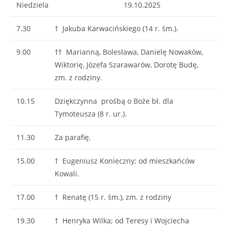
Niedziela
19.10.2025
7.30
† Jakuba Karwacińskiego (14 r. śm.).
9.00
†† Marianną, Bolesława, Danielę Nowaków,
Wiktorię, Józefa Szarawarów, Dorotę Budę,
zm. z rodziny.
10.15
Dziękczynna prośbą o Boże bł. dla
Tymoteusza (8 r. ur.).
11.30
Za parafię.
15.00
† Eugeniusz Konieczny; od mieszkańców
Kowali.
17.00
† Renatę (15 r. śm.), zm. z rodziny
19.30
† Henryka Wilka; od Teresy i Wojciecha