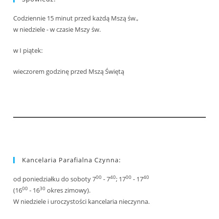
Codziennie 15 minut przed każdą Mszą św.,
w niedziele - w czasie Mszy św.
w I piątek:
wieczorem godzinę przed Mszą Świętą
Kancelaria Parafialna Czynna:
00
40
00
40
od poniedziałku do soboty 7
- 7
; 17
- 17
00
30
(16
- 16
okres zimowy).
W niedziele i uroczystości kancelaria nieczynna.