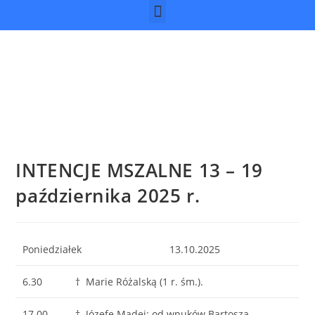
INTENCJE MSZALNE 13 – 19
października 2025 r.
Poniedziałek
13.10.2025
6.30
† Marie Różalską (1 r. śm.).
17.00
† Józefę Madej; od wnuków Bartosza