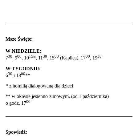
Msze Święte:
W NIEDZIELE
:
30
00
15
30
00
00
30
7
, 9
, 10
*, 11
, 15
(Kaplica), 17
, 19
W TYGODNIU:
30
00
6
i 18
**
* z homilią dialogowaną dla dzieci
** w okresie jesienno-zimowym, (od 1 października)
00
o godz. 17
Spowiedź: