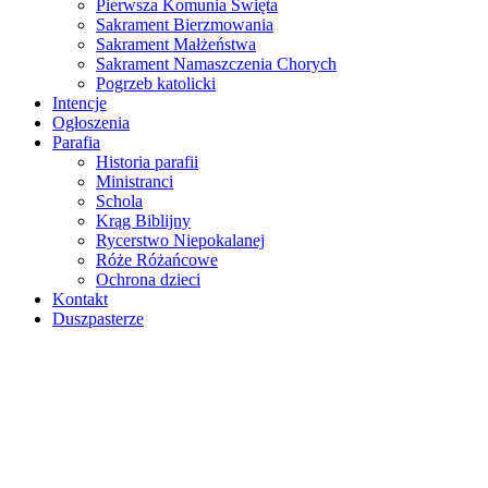
Pierwsza Komunia Święta
Sakrament Bierzmowania
Sakrament Małżeństwa
Sakrament Namaszczenia Chorych
Pogrzeb katolicki
Intencje
Ogłoszenia
Parafia
Historia parafii
Ministranci
Schola
Krąg Biblijny
Rycerstwo Niepokalanej
Róże Różańcowe
Ochrona dzieci
Kontakt
Duszpasterze