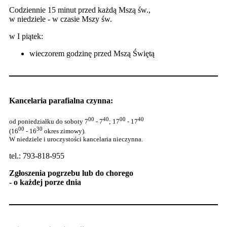
Codziennie 15 minut przed każdą Mszą św.,
w niedziele - w czasie Mszy św.
w I piątek:
wieczorem godzinę przed Mszą Świętą
Kancelaria parafialna czynna:
00
40
00
40
od poniedziałku do soboty 7
- 7
; 17
- 17
00
30
(16
- 16
okres zimowy).
W niedziele i uroczystości kancelaria nieczynna.
tel.: 793-818-955
Zgłoszenia pogrzebu lub do chorego
- o każdej porze dnia