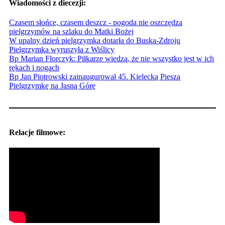
Wiadomości z diecezji:
Czasem słońce, czasem deszcz - pogoda nie oszczędza
pielgrzymów na szlaku do Matki Bożej
W upalny dzień pielgrzymka dotarła do Buska-Zdroju
Pielgrzymka wyruszyła z Wiślicy
Bp Marian Florczyk: Piłkarze wiedzą, że nie wszystko jest w ich
rękach i nogach
Bp Jan Piotrowski zainaugurował 45. Kielecką Pieszą
Pielgrzymkę na Jasną Górę
Relacje filmowe: