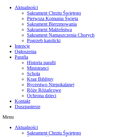
Skip
Aktualności
to
Sakrament Chrztu Świętego
content
Pierwsza Komunia Święta
Sakrament Bierzmowania
Sakrament Małżeństwa
Sakrament Namaszczenia Chorych
Pogrzeb katolicki
Intencje
Ogłoszenia
Parafia
Historia parafii
Ministranci
Schola
Krąg Biblijny
Rycerstwo Niepokalanej
Róże Różańcowe
Ochrona dzieci
Kontakt
Duszpasterze
Menu
Aktualności
Sakrament Chrztu Świętego