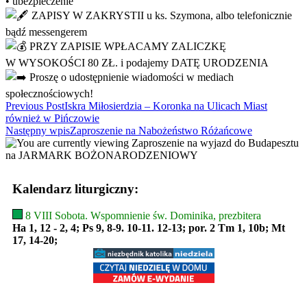
• ubezpieczenie
ZAPISY W ZAKRYSTII u ks. Szymona, albo telefonicznie
bądź messengerem
PRZY ZAPISIE WPŁACAMY ZALICZKĘ
W WYSOKOŚCI 80 ZŁ. i podajemy DATĘ URODZENIA
Proszę o udostępnienie wiadomości w mediach
społecznościowych!
Read
Previous Post
Iskra Miłosierdzia – Koronka na Ulicach Miast
również w Pińczowie
more
Następny wpis
Zaproszenie na Nabożeństwo Różańcowe
articles
Kalendarz liturgiczny:
8 VIII Sobota. Wspomnienie św. Dominika, prezbitera
Ha 1, 12 - 2, 4; Ps 9, 8-9. 10-11. 12-13; por. 2 Tm 1, 10b; Mt
17, 14-20;