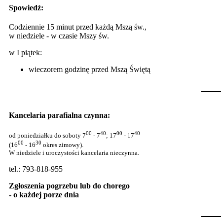
Spowiedź:
Codziennie 15 minut przed każdą Mszą św.,
w niedziele - w czasie Mszy św.
w I piątek:
wieczorem godzinę przed Mszą Świętą
Kancelaria parafialna czynna:
00
40
00
40
od poniedziałku do soboty 7
- 7
; 17
- 17
00
30
(16
- 16
okres zimowy).
W niedziele i uroczystości kancelaria nieczynna.
tel.: 793-818-955
Zgłoszenia pogrzebu lub do chorego
- o każdej porze dnia