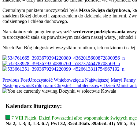
Centralnym punktem uroczystości była
Msza Święta dożynkowa
, k
znakiem Bożej dobroci i zaproszeniem do dzielenia się z innymi. Zwr
codziennego i chleba duchowego.
Na zakończenie pragniemy wyrazić
serdeczne podziękowania wszy
ta uroczystość stała się prawdziwym znakiem naszej wiary, jedności i
Niech Pan Bóg błogosławi wszystkim rolnikom, ich rodzinom i całej 
Read
Previous Post
Uroczystość Wniebowzięcia Najświętszej Maryi Panny 
Następny wpis
Króluj nam Chryste! – Jubileuszowy Dzień Ministrant
more
articles
Kalendarz liturgiczny:
7 VIII Piątek. Dzień Powszedni albo wspomnienie świętych męcz
Na 2, 1. 3; 3, 1-3. 6-7; Pwt 32, 35cd-36ab. 39abcd. 41; Mt 5, 10;