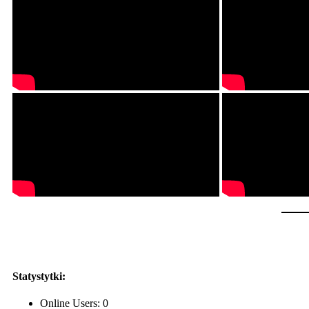
Statystytki:
Online Users:
0