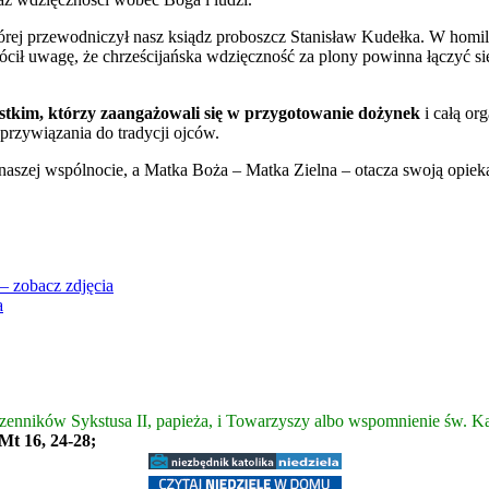
tórej przewodniczył nasz ksiądz proboszcz Stanisław Kudełka. W homilii
ócił uwagę, że chrześcijańska wdzięczność za plony powinna łączyć si
stkim, którzy zaangażowali się w przygotowanie dożynek
i całą o
 przywiązania do tradycji ojców.
naszej wspólnocie, a Matka Boża – Matka Zielna – otacza swoją opiek
– zobacz zdjęcia
a
enników Sykstusa II, papieża, i Towarzyszy albo wspomnienie św. Kaj
 Mt 16, 24-28;