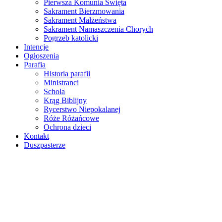
Pierwsza Komunia Święta
Sakrament Bierzmowania
Sakrament Małżeństwa
Sakrament Namaszczenia Chorych
Pogrzeb katolicki
Intencje
Ogłoszenia
Parafia
Historia parafii
Ministranci
Schola
Krąg Biblijny
Rycerstwo Niepokalanej
Róże Różańcowe
Ochrona dzieci
Kontakt
Duszpasterze