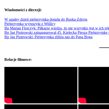
Wiadomości z diecezji:
W upalny dzień pielgrzymka dotarła do Buska-Zdroju
Pielgrzymka wyruszyła z Wiślicy
Bp Marian Florczyk: Piłkarze wiedzą, że nie wszystko jest w ich rę
Bp Jan Piotrowski zainaugurował 45. Kielecką Pieszą Pielgrzymkę 
Bp Jan Piotrowski: Pielgrzymka zbliża nas do Pana Boga
Relacje filmowe: