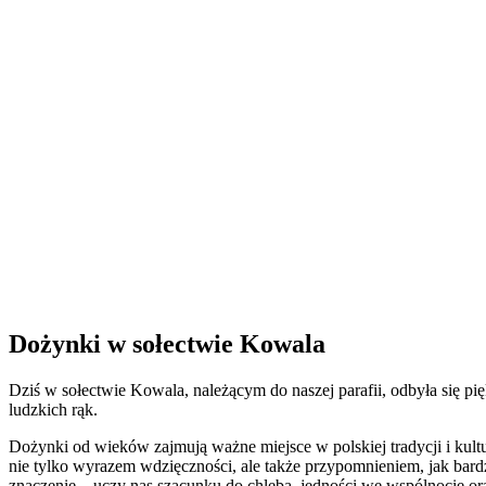
Dożynki w sołectwie Kowala
Dziś w sołectwie Kowala, należącym do naszej parafii, odbyła się pi
ludzkich rąk.
Dożynki od wieków zajmują ważne miejsce w polskiej tradycji i kultur
nie tylko wyrazem wdzięczności, ale także przypomnieniem, jak bardz
znaczenie – uczy nas szacunku do chleba, jedności we wspólnocie or