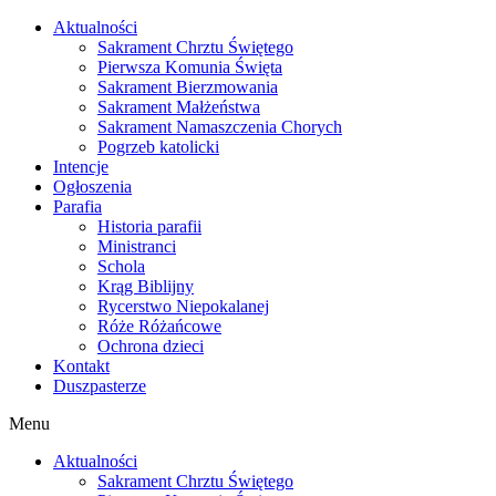
Skip
Aktualności
to
Sakrament Chrztu Świętego
content
Pierwsza Komunia Święta
Sakrament Bierzmowania
Sakrament Małżeństwa
Sakrament Namaszczenia Chorych
Pogrzeb katolicki
Intencje
Ogłoszenia
Parafia
Historia parafii
Ministranci
Schola
Krąg Biblijny
Rycerstwo Niepokalanej
Róże Różańcowe
Ochrona dzieci
Kontakt
Duszpasterze
Menu
Aktualności
Sakrament Chrztu Świętego