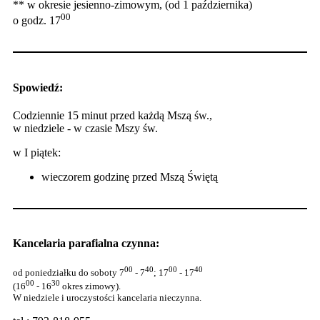
** w okresie jesienno-zimowym, (od 1 października)
00
o godz. 17
Spowiedź:
Codziennie 15 minut przed każdą Mszą św.,
w niedziele - w czasie Mszy św.
w I piątek:
wieczorem godzinę przed Mszą Świętą
Kancelaria parafialna czynna:
00
40
00
40
od poniedziałku do soboty 7
- 7
; 17
- 17
00
30
(16
- 16
okres zimowy).
W niedziele i uroczystości kancelaria nieczynna.