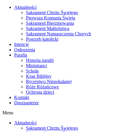
Skip
Aktualności
to
Sakrament Chrztu Świętego
content
Pierwsza Komunia Święta
Sakrament Bierzmowania
Sakrament Małżeństwa
Sakrament Namaszczenia Chorych
Pogrzeb katolicki
Intencje
Ogłoszenia
Parafia
Historia parafii
Ministranci
Schola
Krąg Biblijny
Rycerstwo Niepokalanej
Róże Różańcowe
Ochrona dzieci
Kontakt
Duszpasterze
Menu
Aktualności
Sakrament Chrztu Świętego