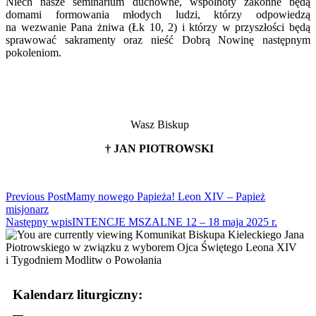
Niech nasze seminarium duchowne, wspólnoty zakonne będą
domami formowania młodych ludzi, którzy odpowiedzą
na wezwanie Pana żniwa (Łk 10, 2) i którzy w przyszłości będą
sprawować sakramenty oraz nieść Dobrą Nowinę następnym
pokoleniom.
Wasz Biskup
† JAN PIOTROWSKI
Read
Previous Post
Mamy nowego Papieża! Leon XIV – Papież
misjonarz
more
Następny wpis
INTENCJE MSZALNE 12 – 18 maja 2025 r.
articles
Kalendarz liturgiczny: