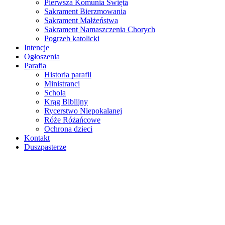
Pierwsza Komunia Święta
Sakrament Bierzmowania
Sakrament Małżeństwa
Sakrament Namaszczenia Chorych
Pogrzeb katolicki
Intencje
Ogłoszenia
Parafia
Historia parafii
Ministranci
Schola
Krąg Biblijny
Rycerstwo Niepokalanej
Róże Różańcowe
Ochrona dzieci
Kontakt
Duszpasterze