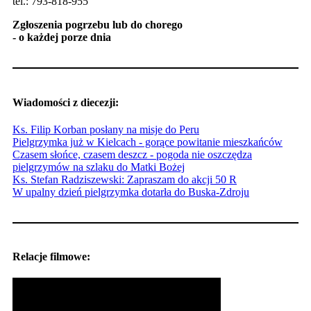
tel.: 793-818-955
Zgłoszenia pogrzebu lub do chorego
- o każdej porze dnia
Wiadomości z diecezji:
Ks. Filip Korban posłany na misje do Peru
Pielgrzymka już w Kielcach - gorące powitanie mieszkańców
Czasem słońce, czasem deszcz - pogoda nie oszczędza
pielgrzymów na szlaku do Matki Bożej
Ks. Stefan Radziszewski: Zapraszam do akcji 50 R
W upalny dzień pielgrzymka dotarła do Buska-Zdroju
Relacje filmowe: