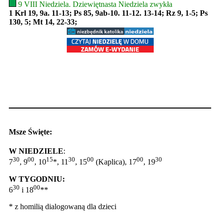
9 VIII Niedziela. Dziewiętnasta Niedziela zwykła
1 Krl 19, 9a. 11-13; Ps 85, 9ab-10. 11-12. 13-14; Rz 9, 1-5; Ps
130, 5; Mt 14, 22-33;
Msze Święte:
W NIEDZIELE
:
30
00
15
30
00
00
30
7
, 9
, 10
*, 11
, 15
(Kaplica), 17
, 19
W TYGODNIU:
30
00
6
i 18
**
* z homilią dialogowaną dla dzieci