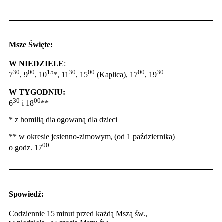
Msze Święte:
W NIEDZIELE
:
30
00
15
30
00
00
30
7
, 9
, 10
*, 11
, 15
(Kaplica), 17
, 19
W TYGODNIU:
30
00
6
i 18
**
* z homilią dialogowaną dla dzieci
** w okresie jesienno-zimowym, (od 1 października)
00
o godz. 17
Spowiedź:
Codziennie 15 minut przed każdą Mszą św.,