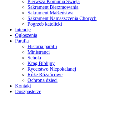
Pierwsza Komunia Święta
Sakrament Bierzmowania
Sakrament Małżeństwa
Sakrament Namaszczenia Chorych
Pogrzeb katolicki
Intencje
Ogłoszenia
Parafia
Historia parafii
Ministranci
Schola
Krąg Biblijny
Rycerstwo Niepokalanej
Róże Różańcowe
Ochrona dzieci
Kontakt
Duszpasterze