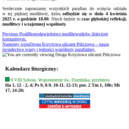
Serdecznie zapraszamy wszystkich parafian do wzięcia udziału
w tej pięknej modlitwie, która
odbędzie się w dniu 4 kwietnia
2025 r. o godzinie 18.00
. Niech będzie to
czas głębokiej refleksji,
modlitwy i wzajemnej wspólnoty
.
Read
Previous Post
Błogosławieństwo modlitewników dzieciom
komunijnym.
more
Następny wpis
Droga Krzyżowa ulicami Pińczowa – nasze
articles
świadectwo wiary i jedności wspólnoty parafialnej.
Kalendarz liturgiczny:
8 VIII Sobota. Wspomnienie św. Dominika, prezbitera
Ha 1, 12 - 2, 4; Ps 9, 8-9. 10-11. 12-13; por. 2 Tm 1, 10b; Mt
17, 14-20;