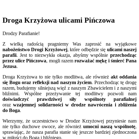
Droga Krzyżowa ulicami Pińczowa
Drodzy Parafianie!
Z wielką radością pragniemy Was zaprosić na wyjątkowe
nabożeństwo Drogi Krzyżowej
, które odbędzie się
ulicami naszej
parafii
. Jest to niezwykła okazja, abyśmy wspólnie
przechodząc
przez ulice Pińczowa
, mogli razem
rozważać mękę i śmierć Pana
Jezusa
.
Droga Krzyżowa to nie tylko modlitwa, ale również
akt oddania
się Bogu oraz refleksji nad naszym życiem
. Przechodząc tę drogę
razem, budujemy silniejszą więź z naszym Zbawicielem i z naszymi
bliźnimi. Wspólne przeżywanie tej modlitwy pozwoli nam
doświadczyć prawdziwej siły wspólnoty parafialnej
oraz
wzajemnej solidarności w drodze nawrócenia i zbliżenia
do Boga
.
Wierzymy, że uczestnictwo w Drodze Krzyżowej przyniesie nam
nie tylko duchowe owoce, ale również
umocni naszą wspólnotę
,
sprawiając, że nasza parafia stanie się jeszcze bardziej zjednoczona
w miłości do Boga i bliźniego.