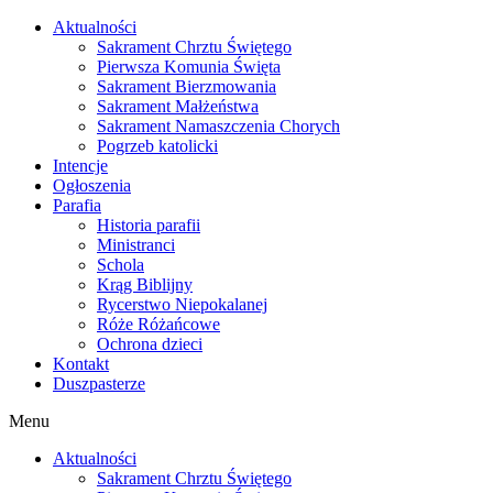
Skip
Aktualności
to
Sakrament Chrztu Świętego
content
Pierwsza Komunia Święta
Sakrament Bierzmowania
Sakrament Małżeństwa
Sakrament Namaszczenia Chorych
Pogrzeb katolicki
Intencje
Ogłoszenia
Parafia
Historia parafii
Ministranci
Schola
Krąg Biblijny
Rycerstwo Niepokalanej
Róże Różańcowe
Ochrona dzieci
Kontakt
Duszpasterze
Menu
Aktualności
Sakrament Chrztu Świętego