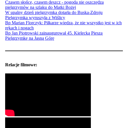
Czasem słońce, czasem deszcz - pogoda nie oszczędza
pielgrzymów na szlaku do Matki Bożej
W upalny dzień pielgrzymka dotarła do Buska-Zdroju
Pielgrzymka wyruszyła z Wiślicy
Bp Marian Florczyk: Piłkarze wiedzą, że nie wszystko jest w ich
rękach i nogach
Bp Jan Piotrowski zainaugurował 45. Kielecką Pieszą
Pielgrzymkę na Jasną Górę
Relacje filmowe: