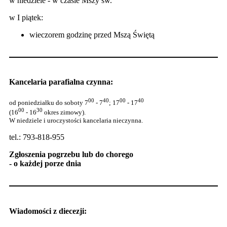
w niedziele - w czasie Mszy św.
w I piątek:
wieczorem godzinę przed Mszą Świętą
Kancelaria parafialna czynna:
00
40
00
40
od poniedziałku do soboty 7
- 7
; 17
- 17
00
30
(16
- 16
okres zimowy).
W niedziele i uroczystości kancelaria nieczynna.
tel.: 793-818-955
Zgłoszenia pogrzebu lub do chorego
- o każdej porze dnia
Wiadomości z diecezji: