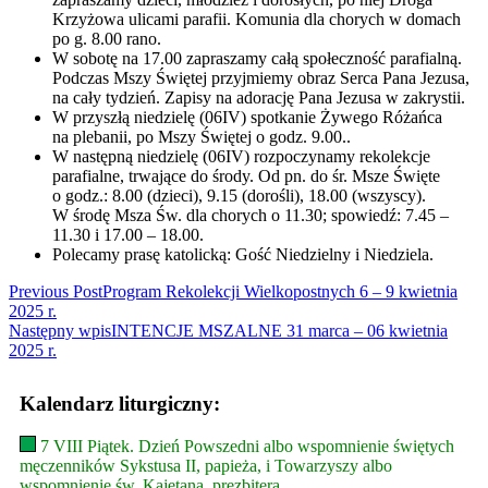
Krzyżowa ulicami parafii. Komunia dla chorych w domach
po g. 8.00 rano.
W sobotę na 17.00 zapraszamy całą społeczność parafialną.
Podczas Mszy Świętej przyjmiemy obraz Serca Pana Jezusa,
na cały tydzień. Zapisy na adorację Pana Jezusa w zakrystii.
W przyszłą niedzielę (06IV) spotkanie Żywego Różańca
na plebanii, po Mszy Świętej o godz. 9.00..
W następną niedzielę (06IV) rozpoczynamy rekolekcje
parafialne, trwające do środy. Od pn. do śr. Msze Święte
o godz.: 8.00 (dzieci), 9.15 (dorośli), 18.00 (wszyscy).
W środę Msza Św. dla chorych o 11.30; spowiedź: 7.45 –
11.30 i 17.00 – 18.00.
Polecamy prasę katolicką: Gość Niedzielny i Niedziela.
Read
Previous Post
Program Rekolekcji Wielkopostnych 6 – 9 kwietnia
2025 r.
more
Następny wpis
INTENCJE MSZALNE 31 marca – 06 kwietnia
articles
2025 r.
Kalendarz liturgiczny:
7 VIII Piątek. Dzień Powszedni albo wspomnienie świętych
męczenników Sykstusa II, papieża, i Towarzyszy albo
wspomnienie św. Kajetana, prezbitera