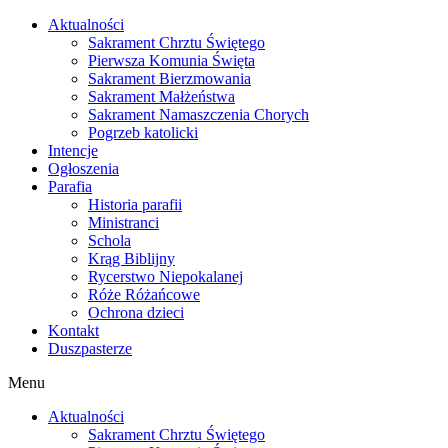
Skip
Aktualności
to
Sakrament Chrztu Świętego
content
Pierwsza Komunia Święta
Sakrament Bierzmowania
Sakrament Małżeństwa
Sakrament Namaszczenia Chorych
Pogrzeb katolicki
Intencje
Ogłoszenia
Parafia
Historia parafii
Ministranci
Schola
Krąg Biblijny
Rycerstwo Niepokalanej
Róże Różańcowe
Ochrona dzieci
Kontakt
Duszpasterze
Menu
Aktualności
Sakrament Chrztu Świętego