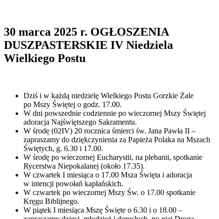
30 marca 2025 r. OGŁOSZENIA
DUSZPASTERSKIE IV Niedziela
Wielkiego Postu
Dziś i w każdą niedzielę Wielkiego Postu Gorzkie Żale
po Mszy Świętej o godz. 17.00.
W dni powszednie codziennie po wieczornej Mszy Świętej
adoracja Najświętszego Sakramentu.
W środę (02IV) 20 rocznica śmierci św. Jana Pawła II –
zapraszamy do dziękczynienia za Papieża Polaka na Mszach
Świętych, g. 6.30 i 17.00.
W środę po wieczornej Eucharystii, na plebanii, spotkanie
Rycerstwa Niepokalanej (około 17.35).
W czwartek I miesiąca o 17.00 Msza Święta i adoracja
w intencji powołań kapłańskich.
W czwartek po wieczornej Mszy Św. o 17.00 spotkanie
Kręgu Biblijnego.
W piątek I miesiąca Mszę Święte o 6.30 i o 18.00 –
zapraszamy dzieci, młodzież i dorosłych, po niej Droga