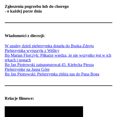
Zgłoszenia pogrzebu lub do chorego
- o każdej porze dnia
Wiadomości z diecezji:
W upalny dzień pielgrzymka dotarła do Buska-Zdroju
Pielgrzymka wyruszyła z Wiślicy
Bp Marian Florczyk: Piłkarze wiedzą, że nie wszystko jest w ich
rękach i nogach
Bp Jan Piotrowski zainaugurował 45. Kielecką Pieszą
Pielgrzymkę na Jasną Górę
Bp Jan Piotrowski: Pielgrzymka zbliża nas do Pana Boga
Relacje filmowe: