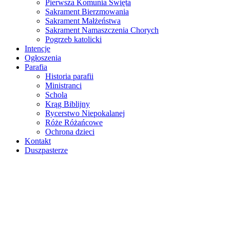
Pierwsza Komunia Święta
Sakrament Bierzmowania
Sakrament Małżeństwa
Sakrament Namaszczenia Chorych
Pogrzeb katolicki
Intencje
Ogłoszenia
Parafia
Historia parafii
Ministranci
Schola
Krąg Biblijny
Rycerstwo Niepokalanej
Róże Różańcowe
Ochrona dzieci
Kontakt
Duszpasterze