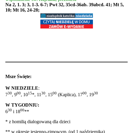
Na 2, 1. 3; 3, 1-3. 6-7; Pwt 32, 35cd-36ab. 39abcd. 41; Mt 5,
10; Mt 16, 24-28;
Msze Święte:
W NIEDZIELE
:
30
00
15
30
00
00
30
7
, 9
, 10
*, 11
, 15
(Kaplica), 17
, 19
W TYGODNIU:
30
00
6
i 18
**
* z homilią dialogowaną dla dzieci
** w okresie jesienno-zimowym, (od 1 października)