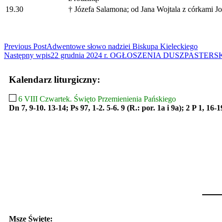
19.30
† Józefa Salamona; od Jana Wojtala z córkami Jo
Read
Previous Post
Adwentowe słowo nadziei Biskupa Kieleckiego
Następny wpis
22 grudnia 2024 r. OGŁOSZENIA DUSZPASTERSKI
more
articles
Kalendarz liturgiczny:
6 VIII Czwartek. Święto Przemienienia Pańskiego
Dn 7, 9-10. 13-14; Ps 97, 1-2. 5-6. 9 (R.: por. 1a i 9a); 2 P 1, 16-
Msze Święte: