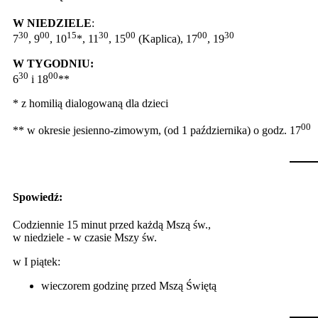
W NIEDZIELE
:
30
00
15
30
00
00
30
7
, 9
, 10
*, 11
, 15
(Kaplica), 17
, 19
W TYGODNIU:
30
00
6
i 18
**
* z homilią dialogowaną dla dzieci
00
** w okresie jesienno-zimowym, (od 1 października) o godz. 17
Spowiedź:
Codziennie 15 minut przed każdą Mszą św.,
w niedziele - w czasie Mszy św.
w I piątek:
wieczorem godzinę przed Mszą Świętą