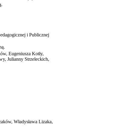
ą.
edagogicznej i Publicznej
ną.
ów, Eugeniusza Kotły,
y, Julianny Strzeleckich,
zaków, Władysława Lizaka,