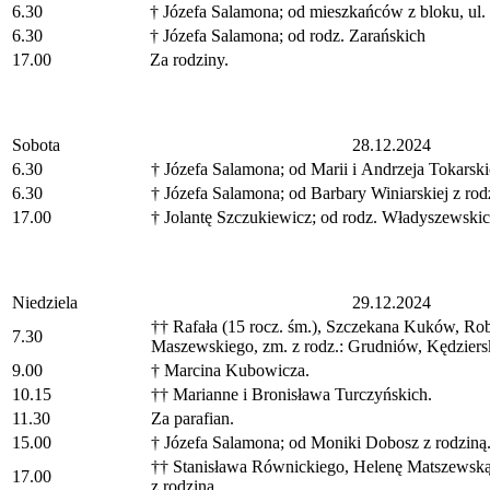
6.30
† Józefa Salamona; od mieszkańców z bloku, ul.
6.30
† Józefa Salamona; od rodz. Zarańskich
17.00
Za rodziny.
Sobota
28.12.2024
6.30
† Józefa Salamona; od Marii i Andrzeja Tokarski
6.30
† Józefa Salamona; od Barbary Winiarskiej z rod
17.00
† Jolantę Szczukiewicz; od rodz. Władyszewski
Niedziela
29.12.2024
†† Rafała (15 rocz. śm.), Szczekana Kuków, Rob
7.30
Maszewskiego, zm. z rodz.: Grudniów, Kędziers
9.00
† Marcina Kubowicza.
10.15
†† Marianne i Bronisława Turczyńskich.
11.30
Za parafian.
15.00
† Józefa Salamona; od Moniki Dobosz z rodziną
†† Stanisława Równickiego, Helenę Matszewską
17.00
z rodziną.