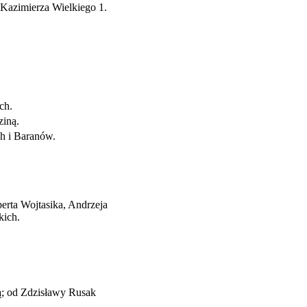
 Kazimierza Wielkiego 1.
ch.
ziną.
ch i Baranów.
erta Wojtasika, Andrzeja
kich.
.
; od Zdzisławy Rusak