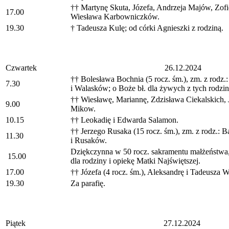
†† Martynę Skuta, Józefa, Andrzeja Majów, Zofię
17.00
Wiesława Karbowniczków.
19.30
† Tadeusza Kulę; od córki Agnieszki z rodziną.
Czwartek
26.12.2024
†† Bolesława Bochnia (5 rocz. śm.), zm. z rodz
7.30
i Walasków; o Boże bł. dla żywych z tych rodzin
†† Wiesławę, Mariannę, Zdzisława Ciekalskich,
9.00
Mikow.
10.15
†† Leokadię i Edwarda Salamon.
†† Jerzego Rusaka (15 rocz. śm.), zm. z rodz.:
11.30
i Rusaków.
Dziękczynna w 50 rocz. sakramentu małżeństwa
15.00
dla rodziny i opiekę Matki Najświętszej.
17.00
†† Józefa (4 rocz. śm.), Aleksandrę i Tadeusza W
19.30
Za parafię.
Piątek
27.12.2024