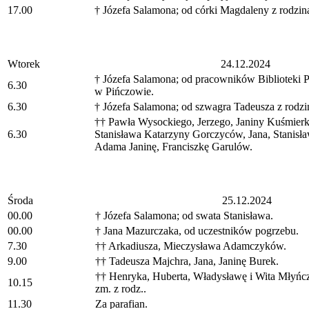
17.00
† Józefa Salamona; od córki Magdaleny z rodzin
Wtorek
24.12.2024
† Józefa Salamona; od pracowników Biblioteki P
6.30
w Pińczowie.
6.30
† Józefa Salamona; od szwagra Tadeusza z rodzi
†† Pawła Wysockiego, Jerzego, Janiny Kuśmierk
6.30
Stanisława Katarzyny Gorczyców, Jana, Stanisław
Adama Janinę, Franciszkę Garulów.
Środa
25.12.2024
00.00
† Józefa Salamona; od swata Stanisława.
00.00
† Jana Mazurczaka, od uczestników pogrzebu.
7.30
†† Arkadiusza, Mieczysława Adamczyków.
9.00
†† Tadeusza Majchra, Jana, Janinę Burek.
†† Henryka, Huberta, Władysławę i Wita Młyńc
10.15
zm. z rodz..
11.30
Za parafian.