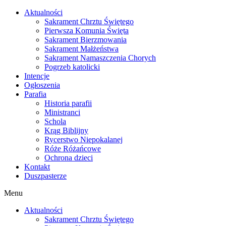
Skip
Aktualności
to
Sakrament Chrztu Świętego
content
Pierwsza Komunia Święta
Sakrament Bierzmowania
Sakrament Małżeństwa
Sakrament Namaszczenia Chorych
Pogrzeb katolicki
Intencje
Ogłoszenia
Parafia
Historia parafii
Ministranci
Schola
Krąg Biblijny
Rycerstwo Niepokalanej
Róże Różańcowe
Ochrona dzieci
Kontakt
Duszpasterze
Menu
Aktualności
Sakrament Chrztu Świętego