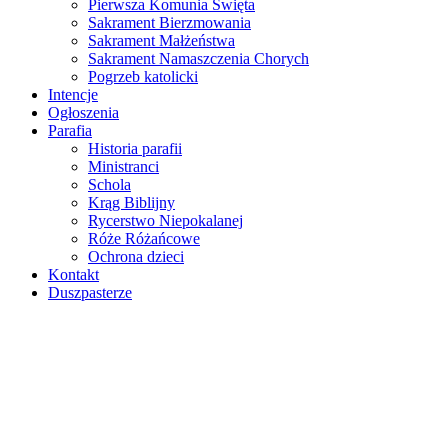
Pierwsza Komunia Święta
Sakrament Bierzmowania
Sakrament Małżeństwa
Sakrament Namaszczenia Chorych
Pogrzeb katolicki
Intencje
Ogłoszenia
Parafia
Historia parafii
Ministranci
Schola
Krąg Biblijny
Rycerstwo Niepokalanej
Róże Różańcowe
Ochrona dzieci
Kontakt
Duszpasterze