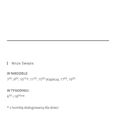
Msze Święte:
W NIEDZIELE
:
30
00
15
30
00
00
30
7
, 9
, 10
*, 11
, 15
(Kaplica), 17
, 19
W TYGODNIU:
30
00
6
i 18
**
* z homilią dialogowaną dla dzieci