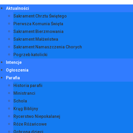
Aktualności
Sakrament Chrztu Świętego
Pierwsza Komunia Święta
Sakrament Bierzmowania
Sakrament Małżeństwa
Sakrament Namaszczenia Chorych
Pogrzeb katolicki
Intencje
Ogłoszenia
Parafia
Historia parafii
Ministranci
Schola
Krąg Biblijny
Rycerstwo Niepokalanej
Róże Różańcowe
Ochrona dzieci