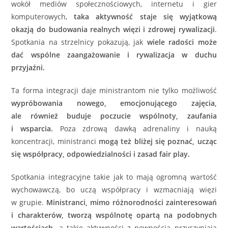
wokół mediów społecznościowych, internetu i gier
komputerowych,
taka aktywność staje się wyjątkową
okazją do budowania realnych więzi i zdrowej rywalizacji
.
Spotkania na strzelnicy pokazują, jak
wiele radości może
dać wspólne zaangażowanie i rywalizacja w duchu
przyjaźni.
Ta forma integracji daje ministrantom nie tylko możliwość
wypróbowania nowego, emocjonującego zajęcia,
ale również buduje poczucie wspólnoty, zaufania
i wsparcia.
Poza zdrową dawką adrenaliny i nauką
koncentracji, ministranci
mogą też bliżej się poznać, ucząc
się współpracy, odpowiedzialności i zasad fair play.
Spotkania integracyjne takie jak to mają ogromną wartość
wychowawczą, bo uczą współpracy i wzmacniają więzi
w grupie.
Ministranci, mimo różnorodności zainteresowań
i charakterów, tworzą wspólnotę opartą na podobnych
wartościach,
a takie aktywności z pewnością przyczyniają