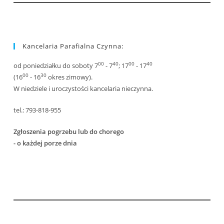
Kancelaria Parafialna Czynna:
00
40
00
40
od poniedziałku do soboty 7
- 7
; 17
- 17
00
30
(16
- 16
okres zimowy).
W niedziele i uroczystości kancelaria nieczynna.
tel.: 793-818-955
Zgłoszenia pogrzebu lub do chorego
- o każdej porze dnia