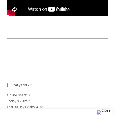
Statystytki:
Online Users:
0
Today's Visits:
1
Last 30 Days Visits:
4 920
Total Visits:
244 985