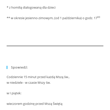
* z homilią dialogowaną dla dzieci
00
** w okresie jesienno-zimowym, (od 1 października) o godz. 17
Spowiedź:
Codziennie 15 minut przed każdą Mszą św.,
w niedziele - w czasie Mszy św.
w I piątek:
wieczorem godzinę przed Mszą Świętą