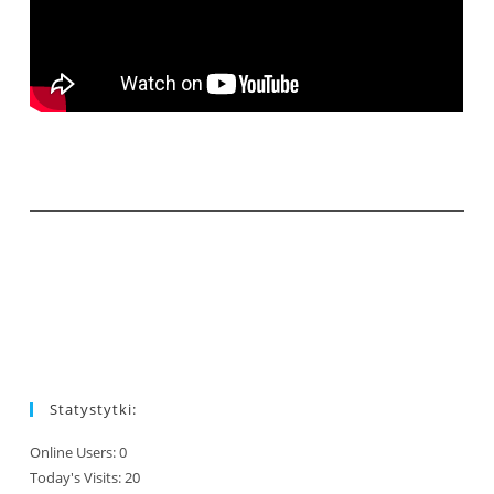
Statystytki:
Online Users:
0
Today's Visits:
20