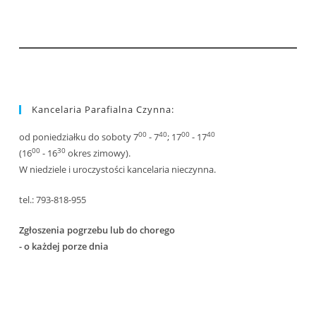
Kancelaria Parafialna Czynna:
00
40
00
40
od poniedziałku do soboty 7
- 7
; 17
- 17
00
30
(16
- 16
okres zimowy).
W niedziele i uroczystości kancelaria nieczynna.
tel.: 793-818-955
Zgłoszenia pogrzebu lub do chorego
- o każdej porze dnia