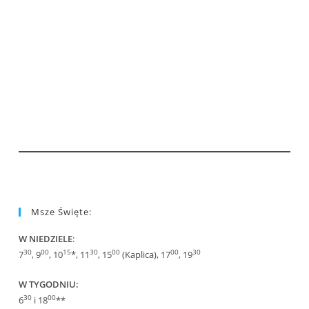
Msze Święte:
W NIEDZIELE
:
30
00
15
30
00
00
30
7
, 9
, 10
*, 11
, 15
(Kaplica), 17
, 19
W TYGODNIU:
30
00
6
i 18
**