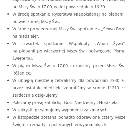
po Mszy Św. o 17.00, w dni powszednie o 16.30.
W środę spotkanie Rycerstwa Niepokalanej na plebanii,
po wieczornej Mszy Św..
W środę po wieczornej Mszy Św. spotkanie – „Słowo Boże
na niedzielę”.
W czwartek spotkanie Wspólnoty „Woda Żywa”,
na plebanii po wieczornej Mszy Św., poświęcone Pismu
Świętemu.
W piątek Msza Św. o 17.00 za rodziny, przed Mszą Św.
Różaniec.
W ubiegłą niedzielę zebraliśmy dla powodzian 7940 zł,
przez ostatnie niedziele zebraliśmy w sumie 11210 zł,
serdecznie dziękujemy.
Polecamy prasę katolicką: Gość Niedzielny i Niedziela.
W zakrystii przyjmujemy wypominki za zmarłych.
W listopadzie zostaną ponadto odprawione cztery Msze
Święte za zmarłych polecanych w wypominkach.