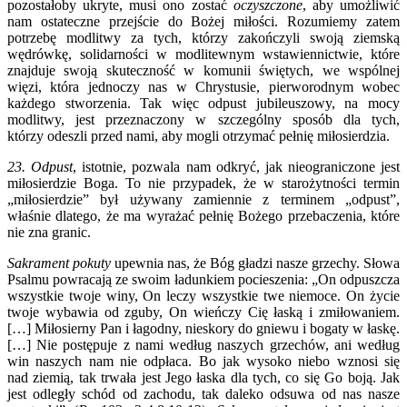
pozostałoby ukryte, musi ono zostać
oczyszczone
, aby umożliwić
nam ostateczne przejście do Bożej miłości. Rozumiemy zatem
potrzebę modlitwy za tych, którzy zakończyli swoją ziemską
wędrówkę, solidarności w modlitewnym wstawiennictwie, które
znajduje swoją skuteczność w komunii świętych, we wspólnej
więzi, która jednoczy nas w Chrystusie, pierworodnym wobec
każdego stworzenia. Tak więc odpust jubileuszowy, na mocy
modlitwy, jest przeznaczony w szczególny sposób dla tych,
którzy odeszli przed nami, aby mogli otrzymać pełnię miłosierdzia.
23. Odpust
, istotnie, pozwala nam odkryć, jak nieograniczone jest
miłosierdzie Boga. To nie przypadek, że w starożytności termin
„miłosierdzie” był używany zamiennie z terminem „odpust”,
właśnie dlatego, że ma wyrażać pełnię Bożego przebaczenia, które
nie zna granic.
Sakrament pokuty
upewnia nas, że Bóg gładzi nasze grzechy. Słowa
Psalmu powracają ze swoim ładunkiem pocieszenia: „On odpuszcza
wszystkie twoje winy, On leczy wszystkie twe niemoce. On życie
twoje wybawia od zguby, On wieńczy Cię łaską i zmiłowaniem.
[…] Miłosierny Pan i łagodny, nieskory do gniewu i bogaty w łaskę.
[…] Nie postępuje z nami według naszych grzechów, ani według
win naszych nam nie odpłaca. Bo jak wysoko niebo wznosi się
nad ziemią, tak trwała jest Jego łaska dla tych, co się Go boją. Jak
jest odległy schód od zachodu, tak daleko odsuwa od nas nasze