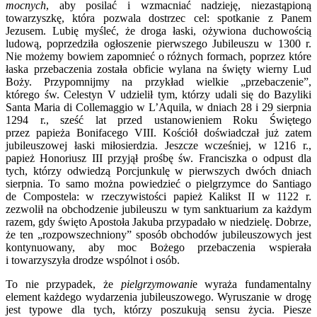
mocnych
, aby posilać i wzmacniać nadzieję, niezastąpioną
towarzyszkę, która pozwala dostrzec cel: spotkanie z Panem
Jezusem. Lubię myśleć, że droga łaski, ożywiona duchowością
ludową, poprzedziła ogłoszenie pierwszego Jubileuszu w 1300 r.
Nie możemy bowiem zapomnieć o różnych formach, poprzez które
łaska przebaczenia została obficie wylana na święty wierny Lud
Boży. Przypomnijmy na przykład wielkie „przebaczenie”,
którego św. Celestyn V udzielił tym, którzy udali się do Bazyliki
Santa Maria di Collemaggio w L’Aquila, w dniach 28 i 29 sierpnia
1294 r., sześć lat przed ustanowieniem Roku Świętego
przez papieża Bonifacego VIII. Kościół doświadczał już zatem
jubileuszowej łaski miłosierdzia. Jeszcze wcześniej, w 1216 r.,
papież Honoriusz III przyjął prośbę św. Franciszka o odpust dla
tych, którzy odwiedzą Porcjunkulę w pierwszych dwóch dniach
sierpnia. To samo można powiedzieć o pielgrzymce do Santiago
de Compostela: w rzeczywistości papież Kalikst II w 1122 r.
zezwolił na obchodzenie jubileuszu w tym sanktuarium za każdym
razem, gdy święto Apostoła Jakuba przypadało w niedzielę. Dobrze,
że ten „rozpowszechniony” sposób obchodów jubileuszowych jest
kontynuowany, aby moc Bożego przebaczenia wspierała
i towarzyszyła drodze wspólnot i osób.
To nie przypadek, że
pielgrzymowani
e wyraża fundamentalny
element każdego wydarzenia jubileuszowego. Wyruszanie w drogę
jest typowe dla tych, którzy poszukują sensu życia. Piesze