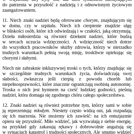
do patrzenia w przyszłość z nadzieją i z odnowionym życiowym
zaangażowaniem.
11. Niech znaki nadziei będą oferowane
chorym
, znajdującym się
w domu, czy w szpitalu. Niech ich cierpienie znajdzie ulgę
w bliskości osób, które ich odwiedzają i w czułości, jaką otrzymują.
Dzieła miłosierdzia są również dziełami nadziei, które budzą
w sercach uczucia wdzięczności. A wdzięczność niech dotrze
do wszystkich pracowników służby zdrowia, którzy w nierzadko
trudnych warunkach pełnią swoją misję, troskliwie opiekując się
chorymi i słabymi.
Niech nie zabraknie inkluzywnej troski o tych, którzy znajdując się
w szczególnie trudnych warunkach życia, doświadczają swej
słabości, zwłaszcza jeśli cierpią z powodu chorób lub
niepełnosprawności, które znacznie ograniczają osobistą autonomię.
Troska o nich jest hymnem na cześć ludzkiej godności, pieśnią
nadziei, która domaga się zgodnego chóru całego społeczeństwa.
12. Znaki nadziei są również potrzebne tym, którzy sami w sobie
ją reprezentują:
młodym
. Niestety często widzą oni, jak rozpadają
się ich marzenia. Nie możemy ich zawieść: na ich entuzjazmie
opiera się przyszłość. Miło widzieć, jak wyzwalają z siebie energię,
na przykład gdy zakasują rękawy i dobrowolnie angażują się
w sytuacjach katastrof i trudności społecznych. Ale smutno widzieć