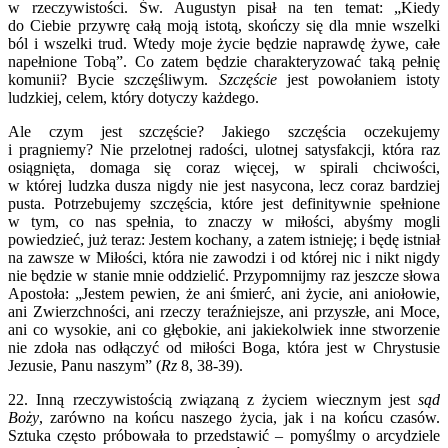
w rzeczywistości. Św. Augustyn pisał na ten temat: „Kiedy
do Ciebie przywrę całą moją istotą, skończy się dla mnie wszelki
ból i wszelki trud. Wtedy moje życie będzie naprawdę żywe, całe
napełnione Tobą”. Co zatem będzie charakteryzować taką pełnię
komunii? Bycie szczęśliwym.
Szczęście
jest powołaniem istoty
ludzkiej, celem, który dotyczy każdego.
Ale czym jest szczęście? Jakiego szczęścia oczekujemy
i pragniemy? Nie przelotnej radości, ulotnej satysfakcji, która raz
osiągnięta, domaga się coraz więcej, w spirali chciwości,
w której ludzka dusza nigdy nie jest nasycona, lecz coraz bardziej
pusta. Potrzebujemy szczęścia, które jest definitywnie spełnione
w tym, co nas spełnia, to znaczy w miłości, abyśmy mogli
powiedzieć, już teraz: Jestem kochany, a zatem istnieję; i będę istniał
na zawsze w Miłości, która nie zawodzi i od której nic i nikt nigdy
nie będzie w stanie mnie oddzielić. Przypomnijmy raz jeszcze słowa
Apostoła: „Jestem pewien, że ani śmierć, ani życie, ani aniołowie,
ani Zwierzchności, ani rzeczy teraźniejsze, ani przyszłe, ani Moce,
ani co wysokie, ani co głębokie, ani jakiekolwiek inne stworzenie
nie zdoła nas odłączyć od miłości Boga, która jest w Chrystusie
Jezusie, Panu naszym” (
Rz
8, 38-39).
22. Inną rzeczywistością związaną z życiem wiecznym jest
sąd
Boży
, zarówno na końcu naszego życia, jak i na końcu czasów.
Sztuka często próbowała to przedstawić – pomyślmy o arcydziele