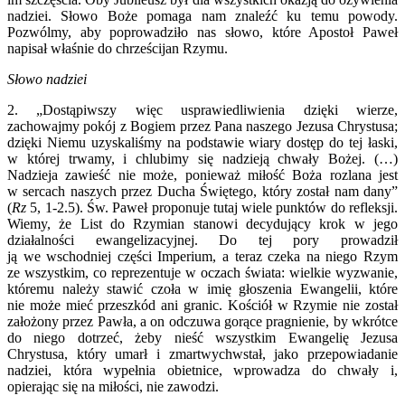
nadziei. Słowo Boże pomaga nam znaleźć ku temu powody.
Pozwólmy, aby poprowadziło nas słowo, które Apostoł Paweł
napisał właśnie do chrześcijan Rzymu.
Słowo nadziei
2. „Dostąpiwszy więc usprawiedliwienia dzięki wierze,
zachowajmy pokój z Bogiem przez Pana naszego Jezusa Chrystusa;
dzięki Niemu uzyskaliśmy na podstawie wiary dostęp do tej łaski,
w której trwamy, i chlubimy się nadzieją chwały Bożej. (…)
Nadzieja zawieść nie może, ponieważ miłość Boża rozlana jest
w sercach naszych przez Ducha Świętego, który został nam dany”
(
Rz
5, 1-2.5). Św. Paweł proponuje tutaj wiele punktów do refleksji.
Wiemy, że List do Rzymian stanowi decydujący krok w jego
działalności ewangelizacyjnej. Do tej pory prowadził
ją we wschodniej części Imperium, a teraz czeka na niego Rzym
ze wszystkim, co reprezentuje w oczach świata: wielkie wyzwanie,
któremu należy stawić czoła w imię głoszenia Ewangelii, które
nie może mieć przeszkód ani granic. Kościół w Rzymie nie został
założony przez Pawła, a on odczuwa gorące pragnienie, by wkrótce
do niego dotrzeć, żeby nieść wszystkim Ewangelię Jezusa
Chrystusa, który umarł i zmartwychwstał, jako przepowiadanie
nadziei, która wypełnia obietnice, wprowadza do chwały i,
opierając się na miłości, nie zawodzi.