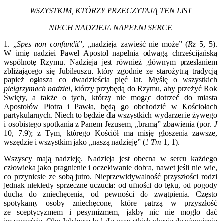
WSZYSTKIM, KTÓRZY PRZECZYTAJĄ TEN LIST
NIECH NADZIEJA NAPEŁNI SERCE
1. „
Spes non confundit
”, „nadzieja zawieść nie może” (
Rz
5, 5).
W imię nadziei Paweł Apostoł napełnia odwagą chrześcijańską
wspólnotę Rzymu. Nadzieja jest również głównym przesłaniem
zbliżającego się Jubileuszu, który zgodnie ze starożytną tradycją
papież ogłasza co dwadzieścia pięć lat. Myślę o wszystkich
pielgrzymach nadziei
, którzy przybędą do Rzymu, aby przeżyć Rok
Święty, a także o tych, którzy nie mogąc dotrzeć do miasta
Apostołów Piotra i Pawła, będą go obchodzić w Kościołach
partykularnych. Niech to będzie dla wszystkich wydarzenie żywego
i osobistego spotkania z Panem Jezusem, „bramą” zbawienia (por.
J
10, 7.9); z Tym, którego Kościół ma misję głoszenia zawsze,
wszędzie i wszystkim jako „naszą nadzieję” (
1 Tm
1, 1).
Wszyscy mają nadzieję. Nadzieja jest obecna w sercu każdego
człowieka jako pragnienie i oczekiwanie dobra, nawet jeśli nie wie,
co przyniesie ze sobą jutro. Nieprzewidywalność przyszłości rodzi
jednak niekiedy sprzeczne uczucia: od ufności do lęku, od pogody
ducha do zniechęcenia, od pewności do zwątpienia. Często
spotykamy osoby zniechęcone, które patrzą w przyszłość
ze sceptycyzmem i pesymizmem, jakby nic nie mogło dać
im szczęścia. Oby Jubileusz był dla wszystkich okazją do ożywienia