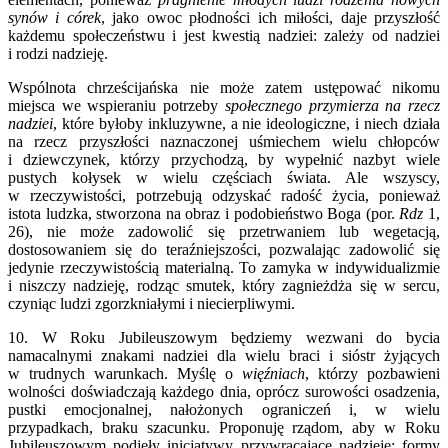
synów i córek
, jako owoc płodności ich miłości, daje przyszłość
każdemu społeczeństwu i jest kwestią nadziei: zależy od nadziei
i rodzi nadzieję.
Wspólnota chrześcijańska nie może zatem ustępować nikomu
miejsca we wspieraniu potrzeby
społecznego przymierza na rzecz
nadziei
, które byłoby inkluzywne, a nie ideologiczne, i niech działa
na rzecz przyszłości naznaczonej uśmiechem wielu chłopców
i dziewczynek, którzy przychodzą, by wypełnić nazbyt wiele
pustych kołysek w wielu częściach świata. Ale wszyscy,
w rzeczywistości, potrzebują odzyskać radość życia, ponieważ
istota ludzka, stworzona na obraz i podobieństwo Boga (por.
Rdz
1,
26), nie może zadowolić się przetrwaniem lub wegetacją,
dostosowaniem się do teraźniejszości, pozwalając zadowolić się
jedynie rzeczywistością materialną. To zamyka w indywidualizmie
i niszczy nadzieję, rodząc smutek, który zagnieżdża się w sercu,
czyniąc ludzi zgorzkniałymi i niecierpliwymi.
10. W Roku Jubileuszowym będziemy wezwani do bycia
namacalnymi znakami nadziei dla wielu braci i sióstr żyjących
w trudnych warunkach. Myślę o
więźniach
, którzy pozbawieni
wolności doświadczają każdego dnia, oprócz surowości osadzenia,
pustki emocjonalnej, nałożonych ograniczeń i, w wielu
przypadkach, braku szacunku. Proponuję rządom, aby w Roku
Jubileuszowym podjęły inicjatywy przywracające nadzieję; formy