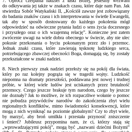
7. Oprócz czerpania nadziei z łaski Bożej, jesteśmy wezwani
do odkrywania jej także w znakach czasu, które daje nam Pan. Jak
stwierdza Sobór Watykański II, „Kościół zawsze jest zobowiązany
do badania znaków czasu i ich interpretowania w świetle Ewangelii,
tak aby w sposób dostoswany do każdego pokolenia mógł
odpowiedzieć na odwieczne pytania ludzi o sens życia doczesnego
i przyszłego oraz o ich wzajemną relację”. Konieczne jest zatem
zwrócenie uwagi na wiele dobra obecnego w świecie, aby nie ulec
pokusie przekonania o byciu pokonanym przez zło i przemoc.
Jednak znaki czasu, które zawierają tęsknotę ludzkiego serca,
potrzebującego zbawczej obecności Boga, domagają się, by zostały
przekształcone w znaki nadziei.
8. Niech pierwszy znak nadziei przełoży się na pokój dla świata,
który po raz kolejny pogrąża się w tragedii
wojny
. Ludzkość
niepomna na dramaty przeszłości, poddawana jest nowej i trudnej
próbie, w której wiele ludów jest uciskanych przez brutalność
przemocy. Czego jeszcze brakuje tym narodom, czego by jeszcze
nie doznały? Jak to możliwe, że ich rozpaczliwe wołanie o pomoc
nie pobudza przywódców narodów do zakończenia zbyt wielu
regionalnych konfliktów, mimo świadomości konsekwencji, które
mogą z nich wyniknąć na poziomie globalnym? Czy to zbyt wiele,
by marzyć, aby broń umilkła i przestała przynosić zniszczenie
i śmierć? Jubileusz przypomina nam, że ci, którzy stają się
„wprowadzającymi pokój”, mogą być „nazwani dziećmi Bożymi”