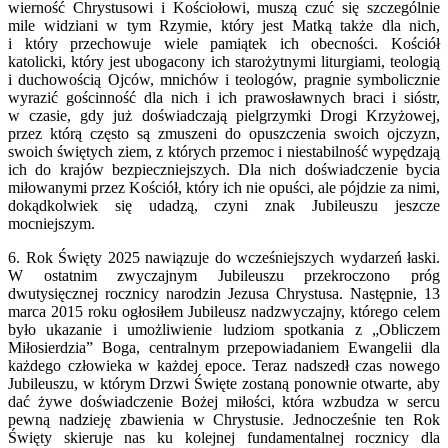
wierność Chrystusowi i Kościołowi, muszą czuć się szczególnie
mile widziani w tym Rzymie, który jest Matką także dla nich,
i który przechowuje wiele pamiątek ich obecności. Kościół
katolicki, który jest ubogacony ich starożytnymi liturgiami, teologią
i duchowością Ojców, mnichów i teologów, pragnie symbolicznie
wyrazić gościnność dla nich i ich prawosławnych braci i sióstr,
w czasie, gdy już doświadczają pielgrzymki Drogi Krzyżowej,
przez którą często są zmuszeni do opuszczenia swoich ojczyzn,
swoich świętych ziem, z których przemoc i niestabilność wypędzają
ich do krajów bezpieczniejszych. Dla nich doświadczenie bycia
miłowanymi przez Kościół, który ich nie opuści, ale pójdzie za nimi,
dokądkolwiek się udadzą, czyni znak Jubileuszu jeszcze
mocniejszym.
6. Rok Święty 2025 nawiązuje do wcześniejszych wydarzeń łaski.
W ostatnim zwyczajnym Jubileuszu przekroczono próg
dwutysięcznej rocznicy narodzin Jezusa Chrystusa. Następnie, 13
marca 2015 roku ogłosiłem Jubileusz nadzwyczajny, którego celem
było ukazanie i umożliwienie ludziom spotkania z „Obliczem
Miłosierdzia” Boga, centralnym przepowiadaniem Ewangelii dla
każdego człowieka w każdej epoce. Teraz nadszedł czas nowego
Jubileuszu, w którym Drzwi Święte zostaną ponownie otwarte, aby
dać żywe doświadczenie Bożej miłości, która wzbudza w sercu
pewną nadzieję zbawienia w Chrystusie. Jednocześnie ten Rok
Święty skieruje nas ku kolejnej fundamentalnej rocznicy dla