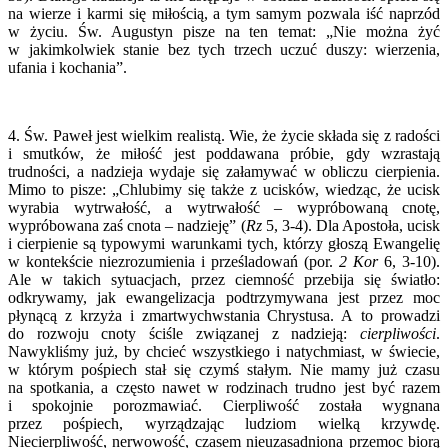
na wierze i karmi się miłością, a tym samym pozwala iść naprzód
w życiu. Św. Augustyn pisze na ten temat: „Nie można żyć
w jakimkolwiek stanie bez tych trzech uczuć duszy: wierzenia,
ufania i kochania”.
4. Św. Paweł jest wielkim realistą. Wie, że życie składa się z radości
i smutków, że miłość jest poddawana próbie, gdy wzrastają
trudności, a nadzieja wydaje się załamywać w obliczu cierpienia.
Mimo to pisze: „Chlubimy się także z ucisków, wiedząc, że ucisk
wyrabia wytrwałość, a wytrwałość – wypróbowaną cnotę,
wypróbowana zaś cnota – nadzieję” (
Rz
5, 3-4). Dla Apostoła, ucisk
i cierpienie są typowymi warunkami tych, którzy głoszą Ewangelię
w kontekście niezrozumienia i prześladowań (por.
2 Kor
6, 3-10).
Ale w takich sytuacjach, przez ciemność przebija się światło:
odkrywamy, jak ewangelizacja podtrzymywana jest przez moc
płynącą z krzyża i zmartwychwstania Chrystusa. A to prowadzi
do rozwoju cnoty ściśle związanej z nadzieją:
cierpliwości
.
Nawykliśmy już, by chcieć wszystkiego i natychmiast, w świecie,
w którym pośpiech stał się czymś stałym. Nie mamy już czasu
na spotkania, a często nawet w rodzinach trudno jest być razem
i spokojnie porozmawiać. Cierpliwość została wygnana
przez pośpiech, wyrządzając ludziom wielką krzywdę.
Niecierpliwość, nerwowość, czasem nieuzasadniona przemoc biorą