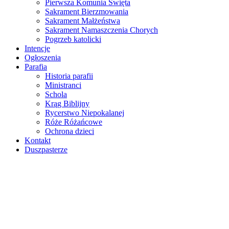
Pierwsza Komunia Święta
Sakrament Bierzmowania
Sakrament Małżeństwa
Sakrament Namaszczenia Chorych
Pogrzeb katolicki
Intencje
Ogłoszenia
Parafia
Historia parafii
Ministranci
Schola
Krąg Biblijny
Rycerstwo Niepokalanej
Róże Różańcowe
Ochrona dzieci
Kontakt
Duszpasterze