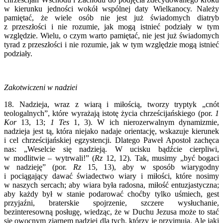
w kierunku jedności wokół wspólnej daty Wielkanocy. Należy
pamiętać, że wiele osób nie jest już świadomych diatryb
z przeszłości i nie rozumie, jak mogą istnieć podziały w tym
względzie. Wielu, o czym warto pamiętać, nie jest już świadomych
tyrad z przeszłości i nie rozumie, jak w tym względzie mogą istnieć
podziały.
Zakotwiczeni w nadziei
18. Nadzieja, wraz z wiarą i miłością, tworzy tryptyk „cnót
teologalnych”, które wyrażają istotę życia chrześcijańskiego (por.
1
Kor
13, 13;
1 Tes
1, 3). W ich nierozerwalnym dynamizmie,
nadzieja jest tą, która niejako nadaje orientację, wskazuje kierunek
i cel chrześcijańskiej egzystencji. Dlatego Paweł Apostoł zachęca
nas: „Weselcie się nadzieją. W ucisku bądźcie cierpliwi,
w modlitwie – wytrwali!” (
Rz
12, 12). Tak, musimy „być bogaci
w nadzieję” (por.
Rz
15, 13), aby w sposób wiarygodny
i pociągający dawać świadectwo wiary i miłości, które nosimy
w naszych sercach; aby wiara była radosna, miłość entuzjastyczna;
aby każdy był w stanie podarować choćby tylko uśmiech, gest
przyjaźni, braterskie spojrzenie, szczere wysłuchanie,
bezinteresowną posługę, wiedząc, że w Duchu Jezusa może to stać
się owocnym ziarnem nadziei dla tych, którzy je przyjmują. Ale jaki