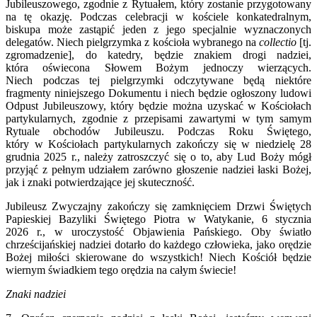
Jubileuszowego, zgodnie z Rytuałem, który zostanie przygotowany
na tę okazję. Podczas celebracji w kościele konkatedralnym,
biskupa może zastąpić jeden z jego specjalnie wyznaczonych
delegatów. Niech pielgrzymka z kościoła wybranego na
collectio
[tj.
zgromadzenie], do katedry, będzie znakiem drogi nadziei,
która oświecona Słowem Bożym jednoczy wierzących.
Niech podczas tej pielgrzymki odczytywane będą niektóre
fragmenty niniejszego Dokumentu i niech będzie ogłoszony ludowi
Odpust Jubileuszowy, który będzie można uzyskać w Kościołach
partykularnych, zgodnie z przepisami zawartymi w tym samym
Rytuale obchodów Jubileuszu. Podczas Roku Świętego,
który w Kościołach partykularnych zakończy się w niedzielę 28
grudnia 2025 r., należy zatroszczyć się o to, aby Lud Boży mógł
przyjąć z pełnym udziałem zarówno głoszenie nadziei łaski Bożej,
jak i znaki potwierdzające jej skuteczność.
Jubileusz Zwyczajny zakończy się zamknięciem Drzwi Świętych
Papieskiej Bazyliki Świętego Piotra w Watykanie, 6 stycznia
2026 r., w uroczystość Objawienia Pańskiego. Oby światło
chrześcijańskiej nadziei dotarło do każdego człowieka, jako orędzie
Bożej miłości skierowane do wszystkich! Niech Kościół będzie
wiernym świadkiem tego orędzia na całym świecie!
Znaki nadziei