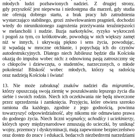
młodych ludzi pozbawionych nadziei. Z drugiej strony,
gdy przyszłość jest niepewna i niedostępna dla marzeń, gdy studia
nie oferują dobrego startu, a brak pracy lub zatrudnienia
wystarczająco stabilnego, grozi zniwelowaniem pragnień, dochodzi
wtedy do nieuniknionego zagrożenia przeżywania teraźniejszości
w melancholii i nudzie. Iluzja narkotyków, ryzyko wykroczeń
i pogoń za tym, co krótkotrwałe, powodują w nich większy zamęt
niż w innych, i ukrywają piękno i sens życia, powodując,
iż wpadają w mroczne otchłanie, i popychają ich do czynów
autodestrukcyjnych. Dlatego niech Jubileusz będzie dla Kościoła
okazją do impulsu wobec nich: z odnowioną pasją zatroszczmy się
o chłopców i dziewczęta, o studentów, narzeczonych, o młode
pokolenia! Bliskość wobec młodych, którzy są radością
oraz nadzieją Kościoła i świata!
13. Nie może zabraknąć znaków nadziei dla
migrantów
,
którzy opuszczają swoją ziemię w poszukiwaniu lepszego życia dla
siebie i swoich rodzin. Niech ich oczekiwania nie będą niweczone
przez uprzedzenia i zamknięcia. Przyjęciu, które otwiera szeroko
ramiona dla każdego, zgodnie z jego godnością, powinna
towarzyszyć odpowiedzialność, aby nikomu nie odmawiano prawa
do godnego życia. Niech liczni
wygnańcy, uchodźcy
i
uciekinierzy
,
których spory międzynarodowe zmuszają do ucieczki, by uniknąć
wojny, przemocy i dyskryminacji, mają zapewnione bezpieczeństwo
oraz dostęp do pracy i edukacji, będących niezbędnymi narzędziami