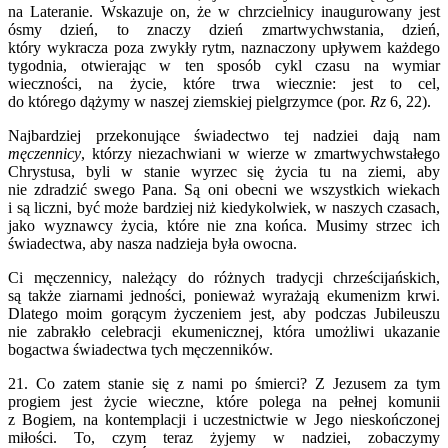
na Lateranie. Wskazuje on, że w chrzcielnicy inaugurowany jest
ósmy dzień, to znaczy dzień zmartwychwstania, dzień,
który wykracza poza zwykły rytm, naznaczony upływem każdego
tygodnia, otwierając w ten sposób cykl czasu na wymiar
wieczności, na życie, które trwa wiecznie: jest to cel,
do którego dążymy w naszej ziemskiej pielgrzymce (por.
Rz
6, 22).
Najbardziej przekonujące świadectwo tej nadziei dają nam
męczennicy
, którzy niezachwiani w wierze w zmartwychwstałego
Chrystusa, byli w stanie wyrzec się życia tu na ziemi, aby
nie zdradzić swego Pana. Są oni obecni we wszystkich wiekach
i są liczni, być może bardziej niż kiedykolwiek, w naszych czasach,
jako wyznawcy życia, które nie zna końca. Musimy strzec ich
świadectwa, aby nasza nadzieja była owocna.
Ci męczennicy, należący do różnych tradycji chrześcijańskich,
są także ziarnami jedności, ponieważ wyrażają ekumenizm krwi.
Dlatego moim gorącym życzeniem jest, aby podczas Jubileuszu
nie zabrakło celebracji ekumenicznej, która umożliwi ukazanie
bogactwa świadectwa tych męczenników.
21. Co zatem stanie się z nami po śmierci? Z Jezusem za tym
progiem jest życie wieczne, które polega na pełnej komunii
z Bogiem, na kontemplacji i uczestnictwie w Jego nieskończonej
miłości. To, czym teraz żyjemy w nadziei, zobaczymy