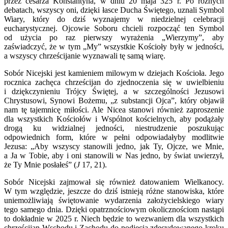
przez cesarza Konstantyna, w dniu 20 maja 325 r. Po różnych
debatach, wszyscy oni, dzięki łasce Ducha Świętego, uznali Symbol
Wiary, który do dziś wyznajemy w niedzielnej celebracji
eucharystycznej. Ojcowie Soboru chcieli rozpocząć ten Symbol
od użycia po raz pierwszy wyrażenia „Wierzymy”, aby
zaświadczyć, że w tym „My” wszystkie Kościoły były w jedności,
a wszyscy chrześcijanie wyznawali tę samą wiarę.
Sobór Nicejski jest kamieniem milowym w dziejach Kościoła. Jego
rocznica zachęca chrześcijan do zjednoczenia się w uwielbieniu
i dziękczynieniu Trójcy Świętej, a w szczególności Jezusowi
Chrystusowi, Synowi Bożemu, „z substancji Ojca”, który objawił
nam tę tajemnicę miłości. Ale Nicea stanowi również zaproszenie
dla wszystkich Kościołów i Wspólnot kościelnych, aby podążały
drogą ku widzialnej jedności, niestrudzenie poszukując
odpowiednich form, które w pełni odpowiadałyby modlitwie
Jezusa: „Aby wszyscy stanowili jedno, jak Ty, Ojcze, we Mnie,
a Ja w Tobie, aby i oni stanowili w Nas jedno, by świat uwierzył,
że Ty Mnie posłałeś” (
J
17, 21).
Sobór Nicejski zajmował się również datowaniem Wielkanocy.
W tym względzie, jeszcze do dziś istnieją różne stanowiska, które
uniemożliwiają świętowanie wydarzenia założycielskiego wiary
tego samego dnia. Dzięki opatrznościowym okolicznościom nastąpi
to dokładnie w 2025 r. Niech będzie to wezwaniem dla wszystkich
chrześcijan Wschodu i Zachodu do podjęcia zdecydowanego kroku