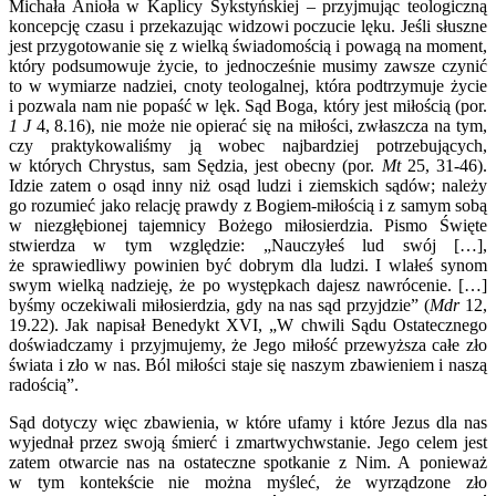
Michała Anioła w Kaplicy Sykstyńskiej – przyjmując teologiczną
koncepcję czasu i przekazując widzowi poczucie lęku. Jeśli słuszne
jest przygotowanie się z wielką świadomością i powagą na moment,
który podsumowuje życie, to jednocześnie musimy zawsze czynić
to w wymiarze nadziei, cnoty teologalnej, która podtrzymuje życie
i pozwala nam nie popaść w lęk. Sąd Boga, który jest miłością (por.
1 J
4, 8.16), nie może nie opierać się na miłości, zwłaszcza na tym,
czy praktykowaliśmy ją wobec najbardziej potrzebujących,
w których Chrystus, sam Sędzia, jest obecny (por.
Mt
25, 31-46).
Idzie zatem o osąd inny niż osąd ludzi i ziemskich sądów; należy
go rozumieć jako relację prawdy z Bogiem-miłością i z samym sobą
w niezgłębionej tajemnicy Bożego miłosierdzia. Pismo Święte
stwierdza w tym względzie: „Nauczyłeś lud swój […],
że sprawiedliwy powinien być dobrym dla ludzi. I wlałeś synom
swym wielką nadzieję, że po występkach dajesz nawrócenie. […]
byśmy oczekiwali miłosierdzia, gdy na nas sąd przyjdzie” (
Mdr
12,
19.22). Jak napisał Benedykt XVI, „W chwili Sądu Ostatecznego
doświadczamy i przyjmujemy, że Jego miłość przewyższa całe zło
świata i zło w nas. Ból miłości staje się naszym zbawieniem i naszą
radością”.
Sąd dotyczy więc zbawienia, w które ufamy i które Jezus dla nas
wyjednał przez swoją śmierć i zmartwychwstanie. Jego celem jest
zatem otwarcie nas na ostateczne spotkanie z Nim. A ponieważ
w tym kontekście nie można myśleć, że wyrządzone zło