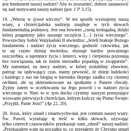
jest fundament naszej nadziei? Aby to zrozumieć, dobrze zastanowić
się nad motywami naszej nadziei (por.
1 P
3,15).
19. „Wierzę w
żywot wieczny
”. W ten sposób wyznajemy naszą
wiarę, a chrześcijańska nadzieja znajduje w tych słowach
fundamentalną podstawę. Jest ona bowiem „cnotą teologalną, dzięki
której pragniemy jako naszego szczęścia […] życia wiecznego”.
Powszechny Sobór Watykański II stwierdza: „Jeżeli brakuje Bożego
fundamentu i nadziei życia wiecznego, godność człowieka, jak
to się często dzisiaj stwierdza, doznaje bardzo poważnego
uszczerbku, a tajemnice życia i śmierci, winy i cierpienia pozostają
bez rozwiązania, tak że ludzie nierzadko popadają w zwątpienie”.
My natomiast, na mocy nadziei, w której zostaliśmy zbawieni,
patrząc na upływający czas, mamy pewność, że dzieje ludzkości
i każdego z nas nie biegną w kierunku ślepego zaułku czy ciemnej
otchłani, ale są ukierunkowane na spotkanie z Panem chwały.
Żyjmy zatem w oczekiwaniu na Jego powrót i w nadziei życia
wiecznego w Nim: to w tym duchu czynimy naszym poruszające
wezwanie pierwszych chrześcijan, którym kończy się Pismo Święte:
„Przyjdź, Panie Jezu!” (
Ap
22, 20).
20. Jezus, który umarł i zmartwychwstał, jest centrum naszej wiary.
Św. Paweł, wyrażając tę treść w kilku słowach, używając
tylko czterech czasowników przekazuje nam „rdzeń” naszej nadziei:
„Przekazałem wam na początku to, co przejąłem: że Chrystus umarł