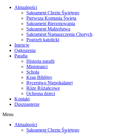
Skip
Aktualności
to
Sakrament Chrztu Świętego
content
Pierwsza Komunia Święta
Sakrament Bierzmowania
Sakrament Małżeństwa
Sakrament Namaszczenia Chorych
Pogrzeb katolicki
Intencje
Ogłoszenia
Parafia
Historia parafii
Ministranci
Schola
Krąg Biblijny
Rycerstwo Niepokalanej
Róże Różańcowe
Ochrona dzieci
Kontakt
Duszpasterze
Menu
Aktualności
Sakrament Chrztu Świętego