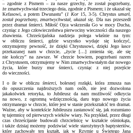
– zgodnie z Pismem – za nasze grzechy, że został pogrzebany,
że zmartwychwstał trzeciego dnia, zgodnie z Pismem; i że ukazał się
Kefasowi, a potem Dwunastu” (
1 Kor
15, 3-5). Chrystus
umarł
,
został pogrzebany
,
zmartwychwstał,
ukazał się
. Dla nas przeszedł
przez dramat śmierci. Miłość Ojca wskrzesiła Go w mocy Ducha,
czyniąc z Jego człowieczeństwa pierwociny wieczności dla naszego
zbawienia. Chrześcijańska nadzieja polega właśnie na tym:
w obliczu śmierci, gdzie wszystko wydaje się kończyć,
otrzymujemy pewność, że dzięki Chrystusowi, dzięki Jego łasce
przekazanej nam w chrzcie, „życie […] zmienia się, ale się
nie kończy” na zawsze. W chrzcie bowiem, pogrzebani razem
z Chrystusem, otrzymujemy w Nim zmartwychwstałym dar nowego
życia, które burzy mur śmierci, czyniąc z niej przejście
do wieczności.
I o ile w obliczu
śmierci
, bolesnej rozłąki, która zmusza nas
do opuszczenia najdroższych nam osób, nie jest dozwolona
jakakolwiek retoryka, to Jubileusz da nam możliwość odkrycia
na nowo, z ogromną wdzięcznością, daru tego nowego życia
otrzymanego w chrzcie, które jest w stanie przekształcić ten dramat.
Ważne, aby w kontekście Jubileuszu zastanowić się, jak rozumiano
tę tajemnicę od pierwszych wieków wiary. Na przykład, przez długi
czas chrześcijanie budowali chrzcielnicę w kształcie ośmiokąta,
i także dzisiaj możemy podziwiać wiele starożytnych baptysteriów,
które zachowały ten kształt, jak w Rzymie u Świętego Jana