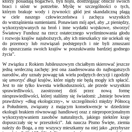
którzy posiadają bogactwo, byli hojni, dostrzegając oblicze swoich
braci i sióstr w potrzebie. Myślę w szczególności o tych,
którym brakuje wody i żywności: głód jest skandaliczną plagą
w ciele naszego człowieczeństwa i zachęca wszystkich
do wstrząśnienia sumieniami. Ponawiam mój apel, aby „z pieniędzy,
wykorzystywanych na broń i inne wydatki wojskowe, stworzyć
Światowy Fundusz na rzecz ostatecznego wyeliminowania głodu
i rozwoju krajów najuboższych, aby ich mieszkańcy nie uciekali się
do przemocy lub rozwiązań podstępnych i nie byli zmuszani
do opuszczania swoich krajów w poszukiwaniu bardziej godnego
życia”.
W związku z Rokiem Jubileuszowym chciałbym skierować jeszcze
jedną serdeczną zachętę: jest ona zaadresowana do najbogatszych
narodów, aby uznały powagę tak wielu podjętych decyzji i zgodziły
się
umorzyć długi
krajów, które nigdy nie będą mogły ich spłacić.
Jest to nie tylko kwestia wielkoduszności, ale przede wszystkim
sprawiedliwości, zaostrzonej dziś przez nową formę
niesprawiedliwości, której staliśmy się świadomi: „Istnieje bowiem
prawdziwy «dług ekologiczny», w szczególności między Północą
a Południem, związany z mającym konsekwencje w dziedzinie
ekologii brakiem równowagi handlowej oraz z nieproporcjonalnym
wykorzystywaniem zasobów naturalnych, jakiego niektóre kraje
dopuszczały się w przeszłości”. Jak naucza Pismo Święte, ziemia
należy do Boga, a my wszyscy mieszkamy na niej jako „przybysze