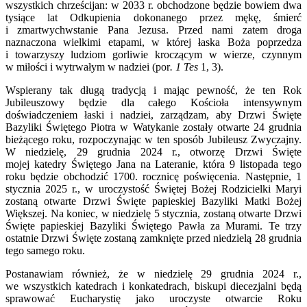
wszystkich chrześcijan: w 2033 r. obchodzone będzie bowiem dwa
tysiące lat Odkupienia dokonanego przez mękę, śmierć
i zmartwychwstanie Pana Jezusa. Przed nami zatem droga
naznaczona wielkimi etapami, w której łaska Boża poprzedza
i towarzyszy ludziom gorliwie kroczącym w wierze, czynnym
w miłości i wytrwałym w nadziei (por
. 1 Tes
1, 3).
Wspierany tak długą tradycją i mając pewność, że ten Rok
Jubileuszowy będzie dla całego Kościoła intensywnym
doświadczeniem łaski i nadziei, zarządzam, aby Drzwi Święte
Bazyliki Świętego Piotra w Watykanie zostały otwarte 24 grudnia
bieżącego roku, rozpoczynając w ten sposób Jubileusz Zwyczajny.
W niedzielę, 29 grudnia 2024 r., otworzę Drzwi Święte
mojej katedry Świętego Jana na Lateranie, która 9 listopada tego
roku będzie obchodzić 1700. rocznicę poświęcenia. Następnie, 1
stycznia 2025 r., w uroczystość Świętej Bożej Rodzicielki Maryi
zostaną otwarte Drzwi Święte papieskiej Bazyliki Matki Bożej
Większej. Na koniec, w niedzielę 5 stycznia, zostaną otwarte Drzwi
Święte papieskiej Bazyliki Świętego Pawła za Murami. Te trzy
ostatnie Drzwi Święte zostaną zamknięte przed niedzielą 28 grudnia
tego samego roku.
Postanawiam również, że w niedzielę 29 grudnia 2024 r.,
we wszystkich katedrach i konkatedrach, biskupi diecezjalni będą
sprawować Eucharystię jako uroczyste otwarcie Roku