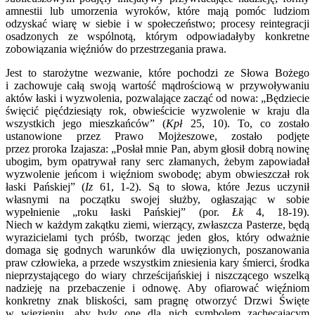
amnestii lub umorzenia wyroków, które mają pomóc ludziom
odzyskać wiarę w siebie i w społeczeństwo; procesy reintegracji
osadzonych ze wspólnotą, którym odpowiadałyby konkretne
zobowiązania więźniów do przestrzegania prawa.
Jest to starożytne wezwanie, które pochodzi ze Słowa Bożego
i zachowuje całą swoją wartość mądrościową w przywoływaniu
aktów łaski i wyzwolenia, pozwalające zacząć od nowa: „Będziecie
święcić pięćdziesiąty rok, obwieścicie wyzwolenie w kraju dla
wszystkich jego mieszkańców” (
Kpł
25, 10). To, co zostało
ustanowione przez Prawo Mojżeszowe, zostało podjęte
przez proroka Izajasza: „Posłał mnie Pan, abym głosił dobrą nowinę
ubogim, bym opatrywał rany serc złamanych, żebym zapowiadał
wyzwolenie jeńcom i więźniom swobodę; abym obwieszczał rok
łaski Pańskiej” (
Iz
61, 1-2). Są to słowa, które Jezus uczynił
własnymi na początku swojej służby, ogłaszając w sobie
wypełnienie „roku łaski Pańskiej” (por.
Łk
4, 18-19).
Niech w każdym zakątku ziemi, wierzący, zwłaszcza Pasterze, będą
wyrazicielami tych próśb, tworząc jeden głos, który odważnie
domaga się godnych warunków dla uwięzionych, poszanowania
praw człowieka, a przede wszystkim zniesienia kary śmierci, środka
nieprzystającego do wiary chrześcijańskiej i niszczącego wszelką
nadzieję na przebaczenie i odnowę. Aby ofiarować więźniom
konkretny znak bliskości, sam pragnę otworzyć Drzwi Święte
w więzieniu, aby były one dla nich symbolem zachęcającym