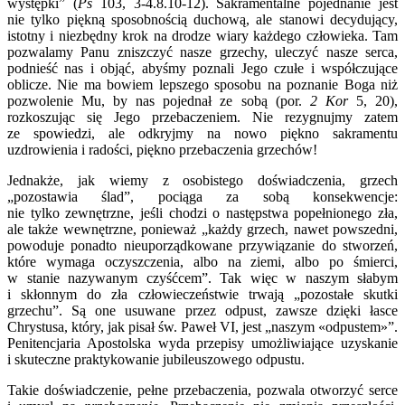
występki” (
Ps
103, 3-4.8.10-12). Sakramentalne pojednanie jest
nie tylko piękną sposobnością duchową, ale stanowi decydujący,
istotny i niezbędny krok na drodze wiary każdego człowieka. Tam
pozwalamy Panu zniszczyć nasze grzechy, uleczyć nasze serca,
podnieść nas i objąć, abyśmy poznali Jego czułe i współczujące
oblicze. Nie ma bowiem lepszego sposobu na poznanie Boga niż
pozwolenie Mu, by nas pojednał ze sobą (por.
2 Kor
5, 20),
rozkoszując się Jego przebaczeniem. Nie rezygnujmy zatem
ze spowiedzi, ale odkryjmy na nowo piękno sakramentu
uzdrowienia i radości, piękno przebaczenia grzechów!
Jednakże, jak wiemy z osobistego doświadczenia, grzech
„pozostawia ślad”, pociąga za sobą konsekwencje:
nie tylko zewnętrzne, jeśli chodzi o następstwa popełnionego zła,
ale także wewnętrzne, ponieważ „każdy grzech, nawet powszedni,
powoduje ponadto nieuporządkowane przywiązanie do stworzeń,
które wymaga oczyszczenia, albo na ziemi, albo po śmierci,
w stanie nazywanym czyśćcem”. Tak więc w naszym słabym
i skłonnym do zła człowieczeństwie trwają „pozostałe skutki
grzechu”. Są one usuwane przez odpust, zawsze dzięki łasce
Chrystusa, który, jak pisał św. Paweł VI, jest „naszym «odpustem»”.
Penitencjaria Apostolska wyda przepisy umożliwiające uzyskanie
i skuteczne praktykowanie jubileuszowego odpustu.
Takie doświadczenie, pełne przebaczenia, pozwala otworzyć serce