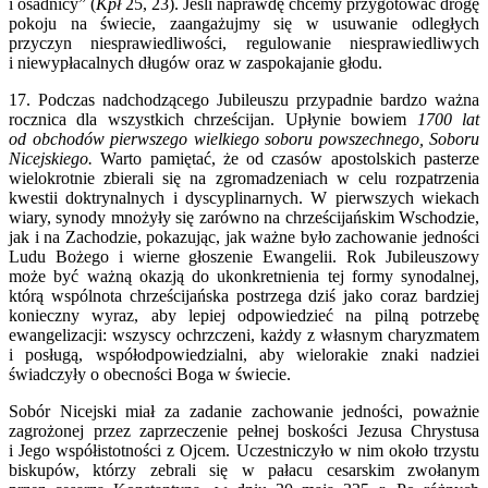
i osadnicy” (
Kpł
25, 23). Jeśli naprawdę chcemy przygotować drogę
pokoju na świecie, zaangażujmy się w usuwanie odległych
przyczyn niesprawiedliwości, regulowanie niesprawiedliwych
i niewypłacalnych długów oraz w zaspokajanie głodu.
17. Podczas nadchodzącego Jubileuszu przypadnie bardzo ważna
rocznica dla wszystkich chrześcijan. Upłynie bowiem
1700 lat
od obchodów pierwszego wielkiego soboru powszechnego, Soboru
Nicejskiego.
Warto pamiętać, że od czasów apostolskich pasterze
wielokrotnie zbierali się na zgromadzeniach w celu rozpatrzenia
kwestii doktrynalnych i dyscyplinarnych. W pierwszych wiekach
wiary, synody mnożyły się zarówno na chrześcijańskim Wschodzie,
jak i na Zachodzie, pokazując, jak ważne było zachowanie jedności
Ludu Bożego i wierne głoszenie Ewangelii. Rok Jubileuszowy
może być ważną okazją do ukonkretnienia tej formy synodalnej,
którą wspólnota chrześcijańska postrzega dziś jako coraz bardziej
konieczny wyraz, aby lepiej odpowiedzieć na pilną potrzebę
ewangelizacji: wszyscy ochrzczeni, każdy z własnym charyzmatem
i posługą, współodpowiedzialni, aby wielorakie znaki nadziei
świadczyły o obecności Boga w świecie.
Sobór Nicejski miał za zadanie zachowanie jedności, poważnie
zagrożonej przez zaprzeczenie pełnej boskości Jezusa Chrystusa
i Jego współistotności z Ojcem. Uczestniczyło w nim około trzystu
biskupów, którzy zebrali się w pałacu cesarskim zwołanym