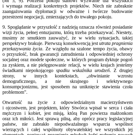
(
Mt
5, 9). Potrzeba pokoju stanowi wyzwanie dla wszystkich
i wymaga realizacji konkretnych projektów. Niech nie zabraknie
zaangażowania dyplomacji w odważne i twórcze budowanie
przestrzeni negocjacji, zmierzających do trwałego pokoju.
9. Spoglądanie w przyszłość z nadzieją oznacza również posiadanie
wizji życia, pełnej entuzjazmu, którą trzeba przekazywać. Niestety,
musimy ze smutkiem zauważyć, że w wielu sytuacjach, takiej
perspektywy brakuje. Pierwszą konsekwencją jest
utrata pragnienia
przekazywania życia
. Ze względu na szalone tempo życia, obawy
o przyszłość, brak gwarancji zatrudnienia i odpowiedniej ochrony
socjalnej oraz modele społeczne, w których program dyktuje pogoń
za zyskiem, a nie pielęgnowanie relacji, w wielu krajach jesteśmy
świadkami niepokojącego
spadku wskaźnika urodzeń
. Z drugiej
strony, w innych kontekstach, „obwinianie wzrostu
demograficznego, a nie skrajnego i selektywnego
konsumpcjonizmu, jest sposobem na uniknięcie stawienia czoła
problemom”.
Otwartość na życie z odpowiedzialnym macierzyństwem
i ojcostwem, jest projektem, który Stwórca wpisał w serca i ciała
mężczyzn i kobiet, jest misją, którą Pan powierza małżonkom
oraz ich miłości. Jest sprawą pilną, aby oprócz pracy legislacyjnej
państw, nie zabrakło niepodważalnego wsparcia wspólnot
wierzących i całej wspólnoty obywatelskiej we wszystkich jej
elementach, ponieważ
pragnienie młodych ludzi rodzenia nowych