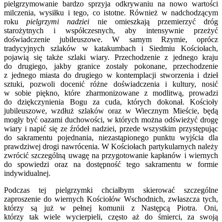
pielgrzymowanie bardzo sprzyja odkrywaniu na nowo wartości
milczenia, wysiłku i tego, co istotne. Również w nadchodzącym
roku
pielgrzymi nadziei
nie omieszkają przemierzyć dróg
starożytnych i współczesnych, aby intensywnie przeżyć
doświadczenie jubileuszowe. W samym Rzymie, oprócz
tradycyjnych szlaków w katakumbach i Siedmiu Kościołach,
pojawią się także szlaki wiary. Przechodzenie z jednego kraju
do drugiego, jakby granice zostały pokonane, przechodzenie
z jednego miasta do drugiego w kontemplacji stworzenia i dzieł
sztuki, pozwoli docenić różne doświadczenia i kultury, nosić
w sobie piękno, które zharmonizowane z modlitwą, prowadzi
do dziękczynienia Bogu za cuda, których dokonał. Kościoły
jubileuszowe, wzdłuż szlaków oraz w Wiecznym Mieście, będą
mogły być oazami duchowości, w których można odświeżyć drogę
wiary i napić się ze źródeł nadziei, przede wszystkim przystępując
do sakramentu pojednania, niezastąpionego punktu wyjścia dla
prawdziwej drogi nawrócenia. W Kościołach partykularnych należy
zwrócić szczególną uwagę na przygotowanie kapłanów i wiernych
do spowiedzi oraz na dostępność tego sakramentu w formie
indywidualnej.
Podczas tej pielgrzymki chciałbym skierować szczególne
zaproszenie do wiernych Kościołów Wschodnich, zwłaszcza tych,
którzy są już w pełnej komunii z Następcą Piotra. Oni,
którzy tak wiele wycierpieli, często aż do śmierci, za swoją