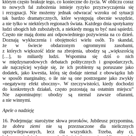
którym często brakuje tego, co konieczne do życia. W obliczu coraz
to nowych fal zubożenia istnieje ryzyko przyzwyczajenia się
i rezygnacji. Nie możemy jednak odwracać wzroku od sytuacji
tak bardzo dramatycznych, które występują obecnie wszędzie,
a nie tylko w niektórych regionach świata. Każdego dnia spotykamy
ludzi ubogich lub zubożałych, a niekiedy mogą to być nasi sąsiedzi.
Często nie mają domu ani odpowiedniego pożywienia na co dzień.
Doznają wykluczenia i obojętności wielu osób. To skandal,
że w świecie obdarzonym ogromnymi zasobami,
z których większość idzie na zbrojenia, ubodzy są „większością
[…], to miliardy ludzi. Wspomina się dziś o nich
w międzynarodowych debatach politycznych i gospodarczych,
ale najczęściej wydaje się, że ich problemy są poruszane jako
dodatek, jako kwestia, którą się dodaje niemal z obowiązku lub
w sposób marginalny, o ile nie są one postrzegane jako zwykły
«negatywny efekt uboczny». W rzeczywistości, kiedy dochodzi
do konkretnych działań, często pozostają na ostatnim miejscu”
Nie zapominajmy: ubodzy są niemal zawsze ofiarami,
a nie winnymi.
Apele o nadzieję
16. Podejmując starożytne słowa proroków, Jubileusz przypomina,
że
dobra ziemi
nie są przeznaczone dla nielicznych
uprzywilejowanych, lecz dla wszystkich. Trzeba, aby ci,