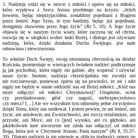
3. Nadzieja rodzi się w istocie z miłości i opiera się na miłości,
która wypływa z Serca Jezusa przebitego na krzyżu: „Jeżeli
bowiem, będąc nieprzyjaciółmi, zostaliśmy pojednani z Bogiem
przez śmierć Jego Syna, to tym bardziej, będąc już pojednani,
dostąpimy zbawienia przez Jego życie” (
Rz
5, 10). A Jego życie
objawia się w naszym życiu wiary, które zaczyna się od chrztu,
rozwija się w uległości wobec łaski Bożej, i dlatego jest ożywiane
nadzieją, która, dzięki działaniu Ducha Świętego, jest stale
odnawiana i niewzruszona.
To właśnie Duch Święty, swoją nieustanną obecnością na drodze
Kościoła, promieniuje w wierzących światłem nadziei: podtrzymuje
ją jak pochodnię, która nigdy nie gaśnie, aby wspierać i ożywiać
nasze życie. Istotnie, nadzieja chrześcijańska nie zwodzi ani
nie rozczarowuje, ponieważ opiera się na pewności, że nic i nikt
nigdy nie będzie w stanie oddzielić nas od Bożej miłości: „Któż nas
może odłączyć od miłości Chrystusowej? Utrapienie, ucisk
czy prześladowanie, głód czy nagość, niebezpieczeństwo
czy miecz? […] Ale we wszystkim tym odnosimy pełne zwycięstwo
dzięki Temu, który nas umiłował. I jestem pewien, że ani śmierć, ani
życie, ani aniołowie, ani Zwierzchności, ani rzeczy teraźniejsze, ani
przyszłe, ani Moce, ani co [jest] wysoko, ani co głęboko, ani
jakiekolwiek inne stworzenie nie zdoła nas odłączyć od miłości
Boga, która jest w Chrystusie Jezusie, Panu naszym” (
Rz
8, 35.37-
39). Dlatego nadzieja ta nie ustępuje w obliczu trudności: opiera się