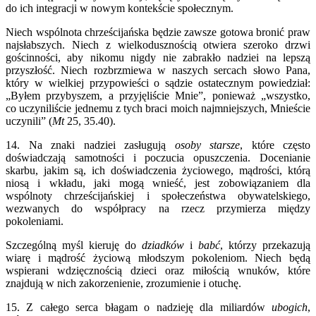
do ich integracji w nowym kontekście społecznym.
Niech wspólnota chrześcijańska będzie zawsze gotowa bronić praw
najsłabszych. Niech z wielkodusznością otwiera szeroko drzwi
gościnności, aby nikomu nigdy nie zabrakło nadziei na lepszą
przyszłość. Niech rozbrzmiewa w naszych sercach słowo Pana,
który w wielkiej przypowieści o sądzie ostatecznym powiedział:
„Byłem przybyszem, a przyjęliście Mnie”, ponieważ „wszystko,
co uczyniliście jednemu z tych braci moich najmniejszych, Mnieście
uczynili” (
Mt
25, 35.40).
14. Na znaki nadziei zasługują
osoby starsze
, które często
doświadczają samotności i poczucia opuszczenia. Docenianie
skarbu, jakim są, ich doświadczenia życiowego, mądrości, którą
niosą i wkładu, jaki mogą wnieść, jest zobowiązaniem dla
wspólnoty chrześcijańskiej i społeczeństwa obywatelskiego,
wezwanych do współpracy na rzecz przymierza między
pokoleniami.
Szczególną myśl kieruję do
dziadków
i
babć
, którzy przekazują
wiarę i mądrość życiową młodszym pokoleniom. Niech będą
wspierani wdzięcznością dzieci oraz miłością wnuków, które
znajdują w nich zakorzenienie, zrozumienie i otuchę.
15. Z całego serca błagam o nadzieję dla miliardów
ubogich
,