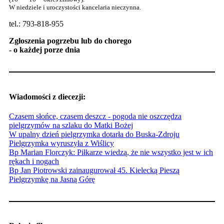
W niedziele i uroczystości kancelaria nieczynna.
tel.: 793-818-955
Zgłoszenia pogrzebu lub do chorego
- o każdej porze dnia
Wiadomości z diecezji:
Czasem słońce, czasem deszcz - pogoda nie oszczędza
pielgrzymów na szlaku do Matki Bożej
W upalny dzień pielgrzymka dotarła do Buska-Zdroju
Pielgrzymka wyruszyła z Wiślicy
Bp Marian Florczyk: Piłkarze wiedzą, że nie wszystko jest w ich
rękach i nogach
Bp Jan Piotrowski zainaugurował 45. Kielecką Pieszą
Pielgrzymkę na Jasną Górę