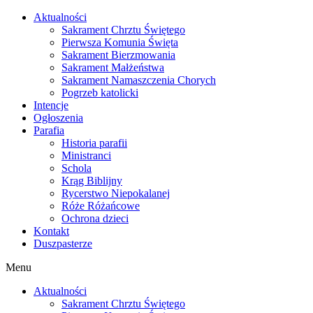
Skip
Aktualności
to
Sakrament Chrztu Świętego
content
Pierwsza Komunia Święta
Sakrament Bierzmowania
Sakrament Małżeństwa
Sakrament Namaszczenia Chorych
Pogrzeb katolicki
Intencje
Ogłoszenia
Parafia
Historia parafii
Ministranci
Schola
Krąg Biblijny
Rycerstwo Niepokalanej
Róże Różańcowe
Ochrona dzieci
Kontakt
Duszpasterze
Menu
Aktualności
Sakrament Chrztu Świętego