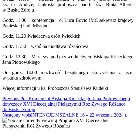
ks. dr Andrzej Jankoski proboszcz parafii św. Brata Alberta
w Busku Zdroju
Godz. 11.00 – konferencja – o. Luca Bovio IMC sekretarz krajowy
Papieskiej Unii Misyjnej
Godz. 11.20 świadectwa osób świeckich
Godz. 11.50 – wspólna modlitwa różańcowa
Godz. 12.30 – Msza św. pod przewodnictwem Biskupa Kieleckiego
Jana Piotrowskiego
Od godz. 14.00 możliwość bezpłatnego skorzystania z tężni
w parku zdrojowym.
Więcej informacji u ks. Proboszcza Stanisława Kudełki
Read
Previous Post
Komunikat Biskupa Kieleckiego Jana Piotrowskiego
dotyczący XVI Diecezjalnej Pielgrzymki Róż Żywego Różańca
more
do Buska-Zdroju
articles
Następny wpis
INTENCJE MSZALNE 16 – 22 września 2024 r.