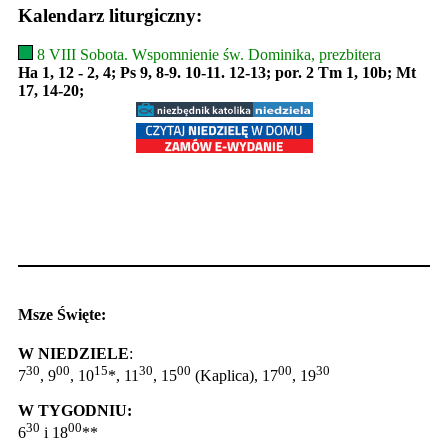
Kalendarz liturgiczny:
8 VIII Sobota. Wspomnienie św. Dominika, prezbitera
Ha 1, 12 - 2, 4; Ps 9, 8-9. 10-11. 12-13; por. 2 Tm 1, 10b; Mt
17, 14-20;
Msze Święte:
W NIEDZIELE
:
30
00
15
30
00
00
30
7
, 9
, 10
*, 11
, 15
(Kaplica), 17
, 19
W TYGODNIU:
30
00
6
i 18
**