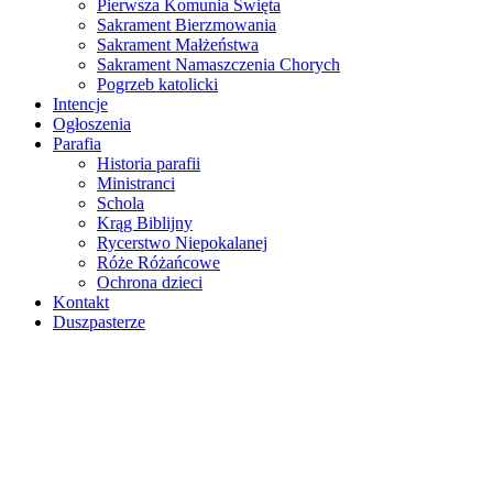
Pierwsza Komunia Święta
Sakrament Bierzmowania
Sakrament Małżeństwa
Sakrament Namaszczenia Chorych
Pogrzeb katolicki
Intencje
Ogłoszenia
Parafia
Historia parafii
Ministranci
Schola
Krąg Biblijny
Rycerstwo Niepokalanej
Róże Różańcowe
Ochrona dzieci
Kontakt
Duszpasterze