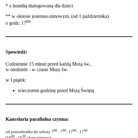
* z homilią dialogowaną dla dzieci
** w okresie jesienno-zimowym, (od 1 października)
00
o godz. 17
Spowiedź:
Codziennie 15 minut przed każdą Mszą św.,
w niedziele - w czasie Mszy św.
w I piątek:
wieczorem godzinę przed Mszą Świętą
Kancelaria parafialna czynna:
00
40
00
40
od poniedziałku do soboty 7
- 7
; 17
- 17
00
30
(16
- 16
okres zimowy).