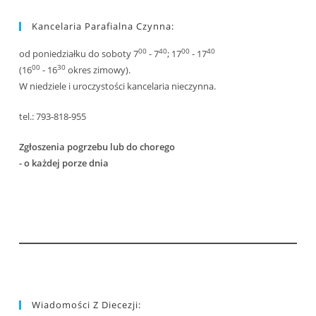
Kancelaria Parafialna Czynna:
00
40
00
40
od poniedziałku do soboty 7
- 7
; 17
- 17
00
30
(16
- 16
okres zimowy).
W niedziele i uroczystości kancelaria nieczynna.
tel.: 793-818-955
Zgłoszenia pogrzebu lub do chorego
- o każdej porze dnia
Wiadomości Z Diecezji: