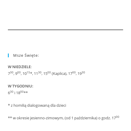
Msze Święte:
W NIEDZIELE
:
30
00
15
30
00
00
30
7
, 9
, 10
*, 11
, 15
(Kaplica), 17
, 19
W TYGODNIU:
30
00
6
i 18
**
* z homilią dialogowaną dla dzieci
00
** w okresie jesienno-zimowym, (od 1 października) o godz. 17