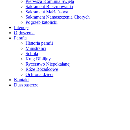
Pierwsza Komunia Święta
Sakrament Bierzmowania
Sakrament Małżeństwa
Sakrament Namaszczenia Chorych
Pogrzeb katolicki
Intencje
Ogłoszenia
Parafia
Historia parafii
Ministranci
Schola
Krąg Biblijny
Rycerstwo Niepokalanej
Róże Różańcowe
Ochrona dzieci
Kontakt
Duszpasterze