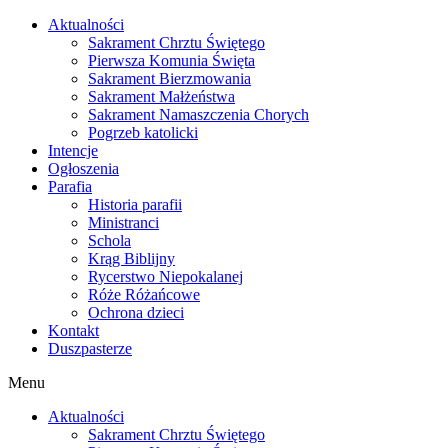
Skip
Aktualności
to
Sakrament Chrztu Świętego
content
Pierwsza Komunia Święta
Sakrament Bierzmowania
Sakrament Małżeństwa
Sakrament Namaszczenia Chorych
Pogrzeb katolicki
Intencje
Ogłoszenia
Parafia
Historia parafii
Ministranci
Schola
Krąg Biblijny
Rycerstwo Niepokalanej
Róże Różańcowe
Ochrona dzieci
Kontakt
Duszpasterze
Menu
Aktualności
Sakrament Chrztu Świętego