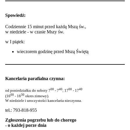
Spowiedź:
Codziennie 15 minut przed każdą Mszą św.,
w niedziele - w czasie Mszy św.
w I piątek:
wieczorem godzinę przed Mszą Świętą
Kancelaria parafialna czynna:
00
40
00
40
od poniedziałku do soboty 7
- 7
; 17
- 17
00
30
(16
- 16
okres zimowy).
W niedziele i uroczystości kancelaria nieczynna.
tel.: 793-818-955
Zgłoszenia pogrzebu lub do chorego
- o każdej porze dnia