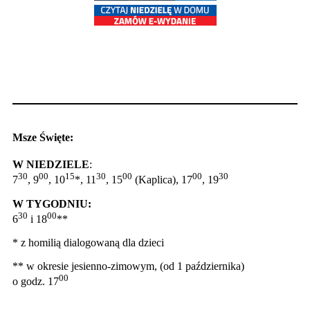
Msze Święte:
W NIEDZIELE
:
30
00
15
30
00
00
30
7
, 9
, 10
*, 11
, 15
(Kaplica), 17
, 19
W TYGODNIU:
30
00
6
i 18
**
* z homilią dialogowaną dla dzieci
** w okresie jesienno-zimowym, (od 1 października)
00
o godz. 17