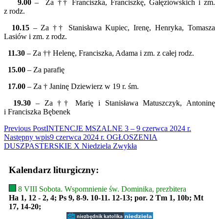
9.00
– Za †† Franciszka, Franciszkę, Gałęziowskich i zm.
z rodz.
10.15
– Za †† Stanisława Kupiec, Irenę, Henryka, Tomasza
Lasiów i zm. z rodz.
11.30
– Za †† Helenę, Franciszka, Adama i zm. z całej rodz.
15.00
– Za parafię
17.00
– Za † Janinę Dziewierz w 19 r. śm.
19.30
– Za †† Marię i Stanisława Matuszczyk, Antoninę
i Franciszka Bębenek
Read
Previous Post
INTENCJE MSZALNE 3 – 9 czerwca 2024 r.
Następny wpis
9 czerwca 2024 r. OGŁOSZENIA
more
DUSZPASTERSKIE X Niedziela Zwykła
articles
Kalendarz liturgiczny:
8 VIII Sobota. Wspomnienie św. Dominika, prezbitera
Ha 1, 12 - 2, 4; Ps 9, 8-9. 10-11. 12-13; por. 2 Tm 1, 10b; Mt
17, 14-20;