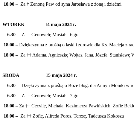
18.00
– Za † Zenonę Paw od syna Jarosława z żoną i dziećmi
WTOREK 14 maja 2024 r.
6.30
– Za † Genowefę Musiał – 6 gr.
18.00
– Dziękczynna z prośbą o łaski i zdrowie dla Ks. Macieja z 
18.00
– Za †† Adama, Agnieszkę Wojtas, Jana, Józefa, Stanisławę W
ŚRODA 15 maja 2024 r.
6.30
– Dziękczynna z prośbą o Boże błog. dla Anny i Moniki w roc
6.30
– Za † Genowefę Musiał – 7 gr.
18.00
– Za †† Cecylię, Michała, Kazimierza Pawińskich, Zofię Beki
18.00
– Za †† Zofię, Alfreda Poros, Teresę, Tadeusza Kokosza