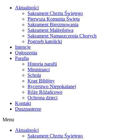
Skip
Aktualności
to
Sakrament Chrztu Świętego
content
Pierwsza Komunia Święta
Sakrament Bierzmowania
Sakrament Małżeństwa
Sakrament Namaszczenia Chorych
Pogrzeb katolicki
Intencje
Ogłoszenia
Parafia
Historia parafii
Ministranci
Schola
Krąg Biblijny
Rycerstwo Niepokalanej
Róże Różańcowe
Ochrona dzieci
Kontakt
Duszpasterze
Menu
Aktualności
Sakrament Chrztu Świętego