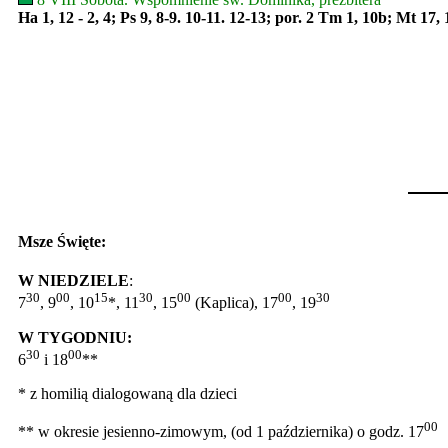
Ha 1, 12 - 2, 4; Ps 9, 8-9. 10-11. 12-13; por. 2 Tm 1, 10b; Mt 17, 
Msze Święte:
W NIEDZIELE
:
30
00
15
30
00
00
30
7
, 9
, 10
*, 11
, 15
(Kaplica), 17
, 19
W TYGODNIU:
30
00
6
i 18
**
* z homilią dialogowaną dla dzieci
00
** w okresie jesienno-zimowym, (od 1 października) o godz. 17