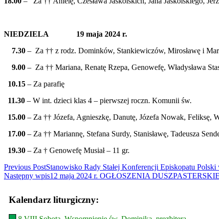
18.00
– Za †† Anielę, Czesława Jaskólskich, Jana Jaskólskiego, Jer
NIEDZIELA 19 maja 2024 r.
7.30
– Za †† z rodz. Dominków, Stankiewiczów, Mirosławę i Ma
9.00
– Za †† Mariana, Renatę Rzepa, Genowefę, Władysława Stas
10.15
– Za parafię
11.30
– W int. dzieci klas 4 – pierwszej roczn. Komunii św.
15.00
– Za †† Józefa, Agnieszkę, Danutę, Józefa Nowak, Feliksę, 
17.00
– Za †† Mariannę, Stefana Surdy, Stanisławę, Tadeusza Se
19.30
– Za † Genowefę Musiał – 11 gr.
Read
Previous Post
Stanowisko Rady Stałej Konferencji Episkopatu Polski
Następny wpis
12 maja 2024 r. OGŁOSZENIA DUSZPASTERSKIE Ur
more
articles
Kalendarz liturgiczny:
8 VIII Sobota. Wspomnienie św. Dominika, prezbitera