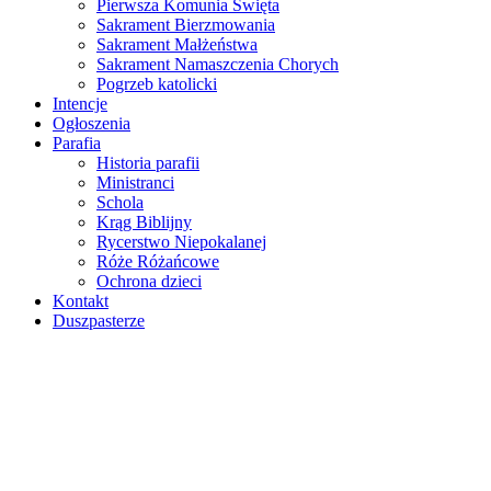
Pierwsza Komunia Święta
Sakrament Bierzmowania
Sakrament Małżeństwa
Sakrament Namaszczenia Chorych
Pogrzeb katolicki
Intencje
Ogłoszenia
Parafia
Historia parafii
Ministranci
Schola
Krąg Biblijny
Rycerstwo Niepokalanej
Róże Różańcowe
Ochrona dzieci
Kontakt
Duszpasterze