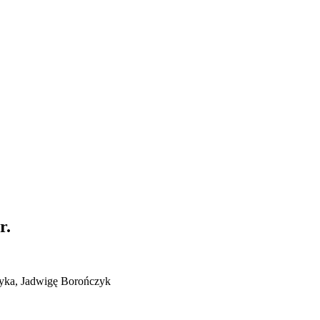
r.
ryka, Jadwigę Borończyk