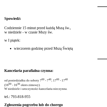
Spowiedź:
Codziennie 15 minut przed każdą Mszą św.,
w niedziele - w czasie Mszy św.
w I piątek:
wieczorem godzinę przed Mszą Świętą
Kancelaria parafialna czynna:
00
40
00
40
od poniedziałku do soboty 7
- 7
; 17
- 17
00
30
(16
- 16
okres zimowy).
W niedziele i uroczystości kancelaria nieczynna.
tel.: 793-818-955
Zgłoszenia pogrzebu lub do chorego