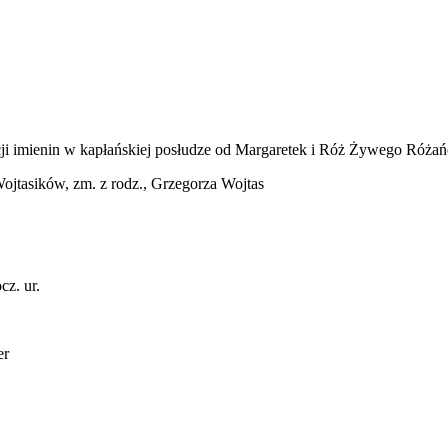
racji imienin w kapłańskiej posłudze od Margaretek i Róż Żywego Róż
ojtasików, zm. z rodz., Grzegorza Wojtas
z. ur.
er