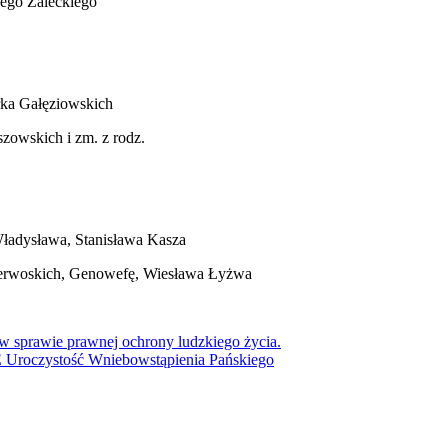
zego Zaleckiego
rka Gałęziowskich
zowskich i zm. z rodz.
Władysława, Stanisława Kasza
nderwoskich, Genowefę, Wiesława Łyżwa
 w sprawie prawnej ochrony ludzkiego życia.
oczystość Wniebowstąpienia Pańskiego