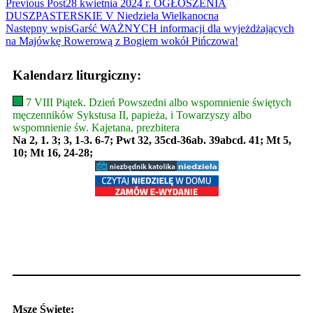
Read
Previous Post
28 kwietnia 2024 r. OGŁOSZENIA
DUSZPASTERSKIE V Niedziela Wielkanocna
more
Następny wpis
Garść WAŻNYCH informacji dla wyjeżdżających
articles
na Majówkę Rowerową z Bogiem wokół Pińczowa!
Kalendarz liturgiczny:
7 VIII Piątek. Dzień Powszedni albo wspomnienie świętych
męczenników Sykstusa II, papieża, i Towarzyszy albo
wspomnienie św. Kajetana, prezbitera
Na 2, 1. 3; 3, 1-3. 6-7; Pwt 32, 35cd-36ab. 39abcd. 41; Mt 5,
10; Mt 16, 24-28;
Msze Święte: