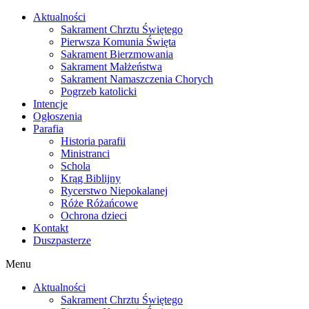
Skip
Aktualności
to
Sakrament Chrztu Świętego
content
Pierwsza Komunia Święta
Sakrament Bierzmowania
Sakrament Małżeństwa
Sakrament Namaszczenia Chorych
Pogrzeb katolicki
Intencje
Ogłoszenia
Parafia
Historia parafii
Ministranci
Schola
Krąg Biblijny
Rycerstwo Niepokalanej
Róże Różańcowe
Ochrona dzieci
Kontakt
Duszpasterze
Menu
Aktualności
Sakrament Chrztu Świętego