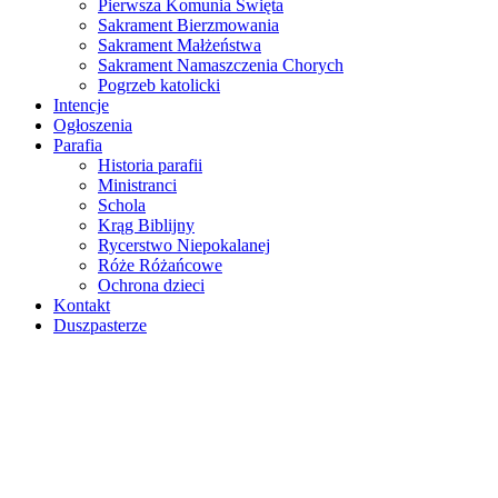
Pierwsza Komunia Święta
Sakrament Bierzmowania
Sakrament Małżeństwa
Sakrament Namaszczenia Chorych
Pogrzeb katolicki
Intencje
Ogłoszenia
Parafia
Historia parafii
Ministranci
Schola
Krąg Biblijny
Rycerstwo Niepokalanej
Róże Różańcowe
Ochrona dzieci
Kontakt
Duszpasterze