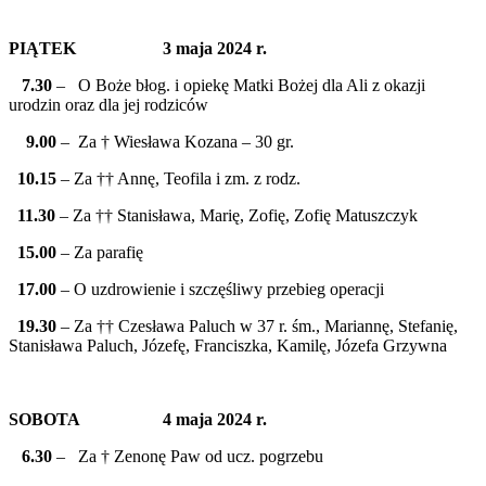
PIĄTEK 3 maja 2024 r.
7.30
– O Boże błog. i opiekę Matki Bożej dla Ali z okazji
urodzin oraz dla jej rodziców
9.00
– Za † Wiesława Kozana – 30 gr.
10.15
– Za †† Annę, Teofila i zm. z rodz.
11.30
– Za †† Stanisława, Marię, Zofię, Zofię Matuszczyk
15.00
– Za parafię
17.00
– O uzdrowienie i szczęśliwy przebieg operacji
19.30
– Za †† Czesława Paluch w 37 r. śm., Mariannę, Stefanię,
Stanisława Paluch, Józefę, Franciszka, Kamilę, Józefa Grzywna
SOBOTA 4 maja 2024 r.
6.30
– Za † Zenonę Paw od ucz. pogrzebu