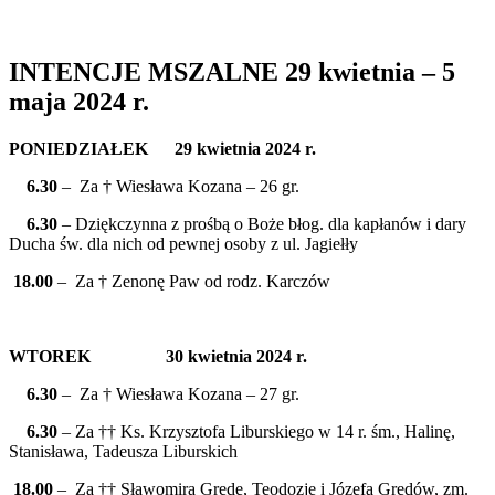
INTENCJE MSZALNE 29 kwietnia – 5
maja 2024 r.
PONIEDZIAŁEK 29 kwietnia 2024 r.
6.30
– Za † Wiesława Kozana – 26 gr.
6.30
– Dziękczynna z prośbą o Boże błog. dla kapłanów i dary
Ducha św. dla nich od pewnej osoby z ul. Jagiełły
18.00
– Za † Zenonę Paw od rodz. Karczów
WTOREK 30 kwietnia 2024 r.
6.30
– Za † Wiesława Kozana – 27 gr.
6.30
– Za †† Ks. Krzysztofa Liburskiego w 14 r. śm., Halinę,
Stanisława, Tadeusza Liburskich
18.00
– Za †† Sławomira Grędę, Teodozję i Józefa Grędów, zm.