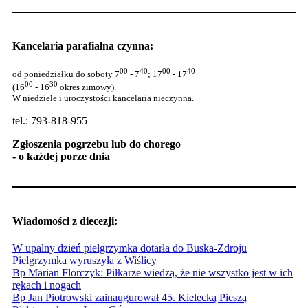
Kancelaria parafialna czynna:
00
40
00
40
od poniedziałku do soboty 7
- 7
; 17
- 17
00
30
(16
- 16
okres zimowy).
W niedziele i uroczystości kancelaria nieczynna.
tel.: 793-818-955
Zgłoszenia pogrzebu lub do chorego
- o każdej porze dnia
Wiadomości z diecezji:
W upalny dzień pielgrzymka dotarła do Buska-Zdroju
Pielgrzymka wyruszyła z Wiślicy
Bp Marian Florczyk: Piłkarze wiedzą, że nie wszystko jest w ich
rękach i nogach
Bp Jan Piotrowski zainaugurował 45. Kielecką Pieszą