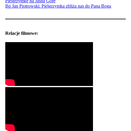
Pielgrzymkę na Jasną Górę
Bp Jan Piotrowski: Pielgrzymka zbliża nas do Pana Boga
Relacje filmowe: