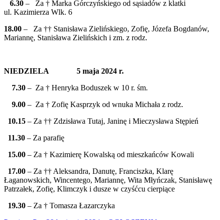
6.30
– Za † Marka Górczyńskiego od sąsiadów z klatki
ul. Kazimierza Wlk. 6
18.00
– Za †† Stanisława Zielińskiego, Zofię, Józefa Bogdanów,
Mariannę, Stanisława Zielińskich i zm. z rodz.
NIEDZIELA 5 maja 2024 r.
7.30
– Za † Henryka Boduszek w 10 r. śm.
9.00
– Za † Zofię Kasprzyk od wnuka Michała z rodz.
10.15
– Za †† Zdzisława Tutaj, Janinę i Mieczysława Stępień
11.30
– Za parafię
15.00
– Za † Kazimierę Kowalską od mieszkańców Kowali
17.00
– Za †† Aleksandra, Danutę, Franciszka, Klarę
Łaganowskich, Wincentego, Mariannę, Wita Młyńczak, Stanisławę
Patrzałek, Zofię, Klimczyk i dusze w czyśćcu cierpiące
19.30
– Za † Tomasza Łazarczyka