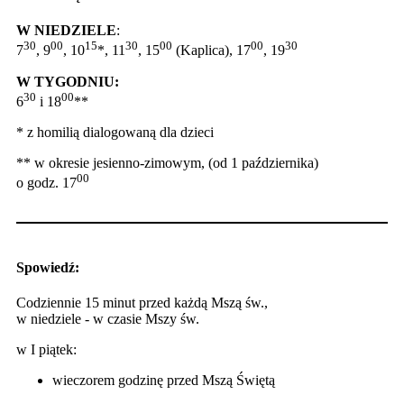
W NIEDZIELE
:
30
00
15
30
00
00
30
7
, 9
, 10
*, 11
, 15
(Kaplica), 17
, 19
W TYGODNIU:
30
00
6
i 18
**
* z homilią dialogowaną dla dzieci
** w okresie jesienno-zimowym, (od 1 października)
00
o godz. 17
Spowiedź:
Codziennie 15 minut przed każdą Mszą św.,
w niedziele - w czasie Mszy św.
w I piątek:
wieczorem godzinę przed Mszą Świętą