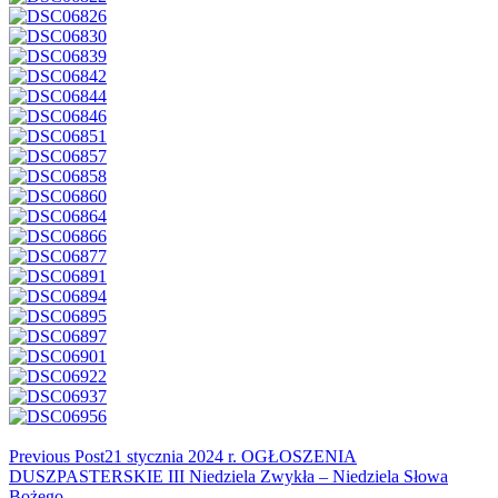
Read
Previous Post
21 stycznia 2024 r. OGŁOSZENIA
DUSZPASTERSKIE III Niedziela Zwykła – Niedziela Słowa
more
Bożego