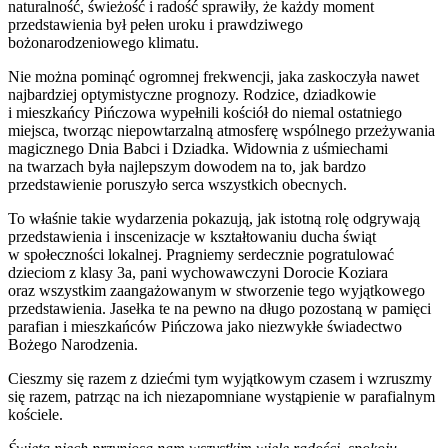
naturalność, świeżość i radość sprawiły, że każdy moment
przedstawienia był pełen uroku i prawdziwego
bożonarodzeniowego klimatu.
Nie można pominąć ogromnej frekwencji, jaka zaskoczyła nawet
najbardziej optymistyczne prognozy. Rodzice, dziadkowie
i mieszkańcy Pińczowa wypełnili kościół do niemal ostatniego
miejsca, tworząc niepowtarzalną atmosferę wspólnego przeżywania
magicznego Dnia Babci i Dziadka. Widownia z uśmiechami
na twarzach była najlepszym dowodem na to, jak bardzo
przedstawienie poruszyło serca wszystkich obecnych.
To właśnie takie wydarzenia pokazują, jak istotną rolę odgrywają
przedstawienia i inscenizacje w kształtowaniu ducha świąt
w społeczności lokalnej. Pragniemy serdecznie pogratulować
dzieciom z klasy 3a, pani wychowawczyni Dorocie Koziara
oraz wszystkim zaangażowanym w stworzenie tego wyjątkowego
przedstawienia. Jasełka te na pewno na długo pozostaną w pamięci
parafian i mieszkańców Pińczowa jako niezwykłe świadectwo
Bożego Narodzenia.
Cieszmy się razem z dziećmi tym wyjątkowym czasem i wzruszmy
się razem, patrząc na ich niezapomniane wystąpienie w parafialnym
kościele.