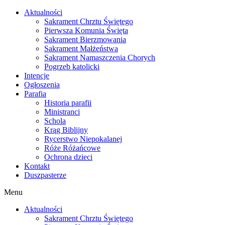
Skip
Aktualności
to
Sakrament Chrztu Świętego
content
Pierwsza Komunia Święta
Sakrament Bierzmowania
Sakrament Małżeństwa
Sakrament Namaszczenia Chorych
Pogrzeb katolicki
Intencje
Ogłoszenia
Parafia
Historia parafii
Ministranci
Schola
Krąg Biblijny
Rycerstwo Niepokalanej
Róże Różańcowe
Ochrona dzieci
Kontakt
Duszpasterze
Menu
Aktualności
Sakrament Chrztu Świętego