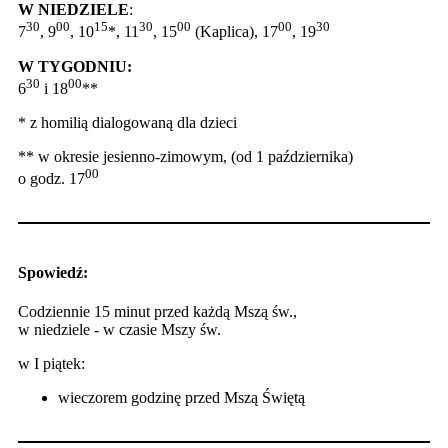
W NIEDZIELE
:
30
00
15
30
00
00
30
7
, 9
, 10
*, 11
, 15
(Kaplica), 17
, 19
W TYGODNIU:
30
00
6
i 18
**
* z homilią dialogowaną dla dzieci
** w okresie jesienno-zimowym, (od 1 października)
00
o godz. 17
Spowiedź:
Codziennie 15 minut przed każdą Mszą św.,
w niedziele - w czasie Mszy św.
w I piątek:
wieczorem godzinę przed Mszą Świętą