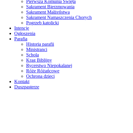
Pierwsza Komunia Święta
Sakrament Bierzmowania
Sakrament Małżeństwa
Sakrament Namaszczenia Chorych
Pogrzeb katolicki
Intencje
Ogłoszenia
Parafia
Historia parafii
Ministranci
Schola
Krąg Biblijny
Rycerstwo Niepokalanej
Róże Różańcowe
Ochrona dzieci
Kontakt
Duszpasterze