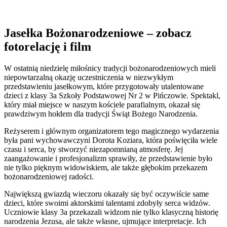
Jasełka Bożonarodzeniowe – zobacz
fotorelację i film
W ostatnią niedzielę miłośnicy tradycji bożonarodzeniowych mieli
niepowtarzalną okazję uczestniczenia w niezwykłym
przedstawieniu jasełkowym, które przygotowały utalentowane
dzieci z klasy 3a Szkoły Podstawowej Nr 2 w Pińczowie. Spektakl,
który miał miejsce w naszym kościele parafialnym, okazał się
prawdziwym hołdem dla tradycji Świąt Bożego Narodzenia.
Reżyserem i głównym organizatorem tego magicznego wydarzenia
była pani wychowawczyni Dorota Koziara, która poświęciła wiele
czasu i serca, by stworzyć niezapomnianą atmosferę. Jej
zaangażowanie i profesjonalizm sprawiły, że przedstawienie było
nie tylko pięknym widowiskiem, ale także głębokim przekazem
bożonarodzeniowej radości.
Największą gwiazdą wieczoru okazały się być oczywiście same
dzieci, które swoimi aktorskimi talentami zdobyły serca widzów.
Uczniowie klasy 3a przekazali widzom nie tylko klasyczną historię
narodzenia Jezusa, ale także własne, ujmujące interpretacje. Ich