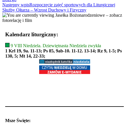
articles
Następny wpis
Rozpoczęcie zajęć sportowych dla Liturgicznej
Służby Ołtarza – Wzrost Duchowy i Fizyczny
Kalendarz liturgiczny:
9 VIII Niedziela. Dziewiętnasta Niedziela zwykła
1 Krl 19, 9a. 11-13; Ps 85, 9ab-10. 11-12. 13-14; Rz 9, 1-5; Ps
130, 5; Mt 14, 22-33;
Msze Święte: