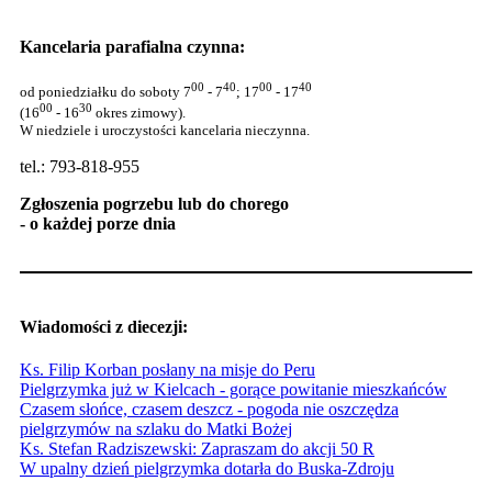
Kancelaria parafialna czynna:
00
40
00
40
od poniedziałku do soboty 7
- 7
; 17
- 17
00
30
(16
- 16
okres zimowy).
W niedziele i uroczystości kancelaria nieczynna.
tel.: 793-818-955
Zgłoszenia pogrzebu lub do chorego
- o każdej porze dnia
Wiadomości z diecezji:
Ks. Filip Korban posłany na misje do Peru
Pielgrzymka już w Kielcach - gorące powitanie mieszkańców
Czasem słońce, czasem deszcz - pogoda nie oszczędza
pielgrzymów na szlaku do Matki Bożej
Ks. Stefan Radziszewski: Zapraszam do akcji 50 R
W upalny dzień pielgrzymka dotarła do Buska-Zdroju