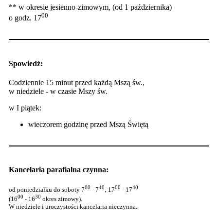
** w okresie jesienno-zimowym, (od 1 października)
00
o godz. 17
Spowiedź:
Codziennie 15 minut przed każdą Mszą św.,
w niedziele - w czasie Mszy św.
w I piątek:
wieczorem godzinę przed Mszą Świętą
Kancelaria parafialna czynna:
00
40
00
40
od poniedziałku do soboty 7
- 7
; 17
- 17
00
30
(16
- 16
okres zimowy).
W niedziele i uroczystości kancelaria nieczynna.