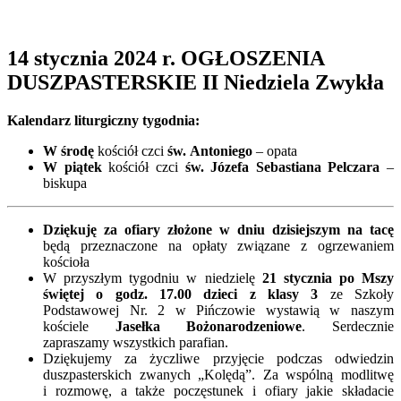
14 stycznia 2024 r. OGŁOSZENIA
DUSZPASTERSKIE II Niedziela Zwykła
Kalendarz liturgiczny tygodnia:
W środę
kościół czci
św. Antoniego
– opata
W piątek
kościół czci
św. Józefa Sebastiana Pelczara
–
biskupa
Dziękuję za ofiary złożone w dniu dzisiejszym na tacę
będą przeznaczone na opłaty związane z ogrzewaniem
kościoła
W przyszłym tygodniu w niedzielę
21 stycznia po Mszy
świętej o godz. 17.00
dzieci z klasy 3
ze Szkoły
Podstawowej Nr. 2 w Pińczowie wystawią w naszym
kościele
Jasełka Bożonarodzeniowe
. Serdecznie
zapraszamy wszystkich parafian.
Dziękujemy za życzliwe przyjęcie podczas odwiedzin
duszpasterskich zwanych „Kolędą”. Za wspólną modlitwę
i rozmowę, a także poczęstunek i ofiary jakie składacie