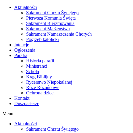
Skip
Aktualności
to
Sakrament Chrztu Świętego
content
Pierwsza Komunia Święta
Sakrament Bierzmowania
Sakrament Małżeństwa
Sakrament Namaszczenia Chorych
Pogrzeb katolicki
Intencje
Ogłoszenia
Parafia
Historia parafii
Ministranci
Schola
Krąg Biblijny
Rycerstwo Niepokalanej
Róże Różańcowe
Ochrona dzieci
Kontakt
Duszpasterze
Menu
Aktualności
Sakrament Chrztu Świętego