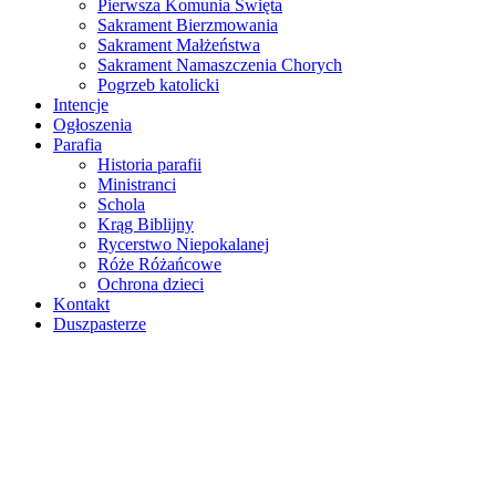
Pierwsza Komunia Święta
Sakrament Bierzmowania
Sakrament Małżeństwa
Sakrament Namaszczenia Chorych
Pogrzeb katolicki
Intencje
Ogłoszenia
Parafia
Historia parafii
Ministranci
Schola
Krąg Biblijny
Rycerstwo Niepokalanej
Róże Różańcowe
Ochrona dzieci
Kontakt
Duszpasterze