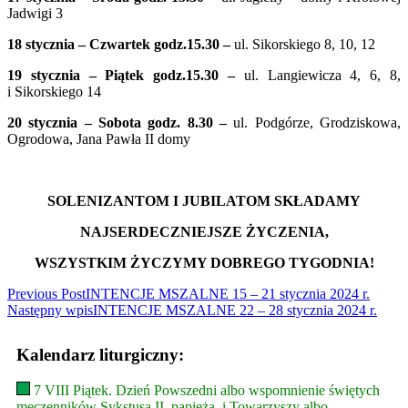
Jadwigi 3
18 stycznia – Czwartek godz.15.30 –
ul. Sikorskiego 8, 10, 12
19 stycznia – Piątek godz.15.30 –
ul. Langiewicza 4, 6, 8,
i Sikorskiego 14
20 stycznia – Sobota godz. 8.30 –
ul. Podgórze, Grodziskowa,
Ogrodowa, Jana Pawła II domy
SOLENIZANTOM I JUBILATOM SKŁADAMY
NAJSERDECZNIEJSZE ŻYCZENIA,
WSZYSTKIM ŻYCZYMY DOBREGO TYGODNIA!
Read
Previous Post
INTENCJE MSZALNE 15 – 21 stycznia 2024 r.
Następny wpis
INTENCJE MSZALNE 22 – 28 stycznia 2024 r.
more
articles
Kalendarz liturgiczny:
7 VIII Piątek. Dzień Powszedni albo wspomnienie świętych
męczenników Sykstusa II, papieża, i Towarzyszy albo