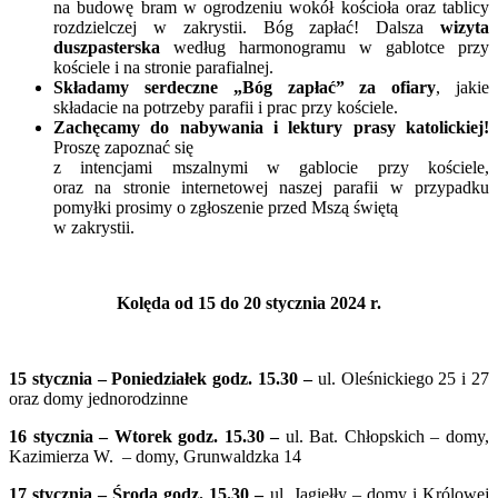
na budowę bram w ogrodzeniu wokół kościoła oraz tablicy
rozdzielczej w zakrystii. Bóg zapłać! Dalsza
wizyta
duszpasterska
według harmonogramu w gablotce przy
kościele i na stronie parafialnej.
Składamy serdeczne „Bóg zapłać” za ofiary
, jakie
składacie na potrzeby parafii i prac przy kościele.
Zachęcamy do nabywania i lektury prasy katolickiej!
Proszę zapoznać się
z intencjami mszalnymi w gablocie przy kościele,
oraz na stronie internetowej naszej parafii w przypadku
pomyłki prosimy o zgłoszenie przed Mszą świętą
w zakrystii.
Kolęda od 15 do 20 stycznia 2024 r.
15 stycznia – Poniedziałek godz. 15.30 –
ul. Oleśnickiego 25 i 27
oraz domy jednorodzinne
16 stycznia – Wtorek godz. 15.30 –
ul. Bat. Chłopskich – domy,
Kazimierza W. – domy, Grunwaldzka 14
17 stycznia – Środa godz. 15.30 –
ul. Jagiełły – domy i Królowej