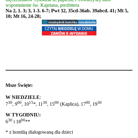
wspomnienie św. Kajetana, prezbitera
Na 2, 1. 3; 3, 1-3. 6-7; Pwt 32, 35cd-36ab. 39abcd. 41; Mt 5,
10; Mt 16, 24-28;
Msze Święte:
W NIEDZIELE
:
30
00
15
30
00
00
30
7
, 9
, 10
*, 11
, 15
(Kaplica), 17
, 19
W TYGODNIU:
30
00
6
i 18
**
* z homilią dialogowaną dla dzieci