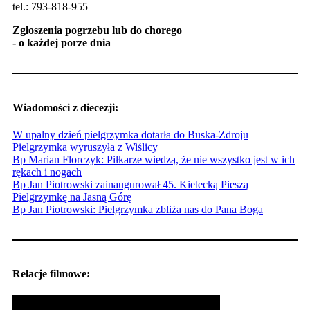
tel.: 793-818-955
Zgłoszenia pogrzebu lub do chorego
- o każdej porze dnia
Wiadomości z diecezji:
W upalny dzień pielgrzymka dotarła do Buska-Zdroju
Pielgrzymka wyruszyła z Wiślicy
Bp Marian Florczyk: Piłkarze wiedzą, że nie wszystko jest w ich
rękach i nogach
Bp Jan Piotrowski zainaugurował 45. Kielecką Pieszą
Pielgrzymkę na Jasną Górę
Bp Jan Piotrowski: Pielgrzymka zbliża nas do Pana Boga
Relacje filmowe: