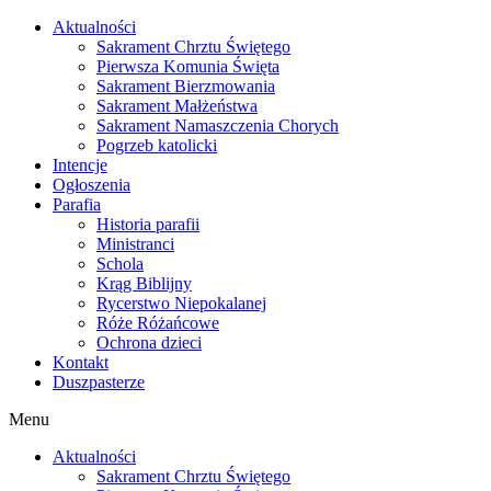
Skip
Aktualności
to
Sakrament Chrztu Świętego
content
Pierwsza Komunia Święta
Sakrament Bierzmowania
Sakrament Małżeństwa
Sakrament Namaszczenia Chorych
Pogrzeb katolicki
Intencje
Ogłoszenia
Parafia
Historia parafii
Ministranci
Schola
Krąg Biblijny
Rycerstwo Niepokalanej
Róże Różańcowe
Ochrona dzieci
Kontakt
Duszpasterze
Menu
Aktualności
Sakrament Chrztu Świętego