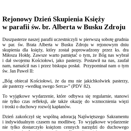
Rejonowy Dzień Skupienia Księży
w parafii św. br. Alberta w Busku Zdroju
Duszpasterze naszej parafii uczestniczyli w pierwszą sobotę grudnia
w par. św. Brata Alberta w Busku Zdroju w rejonowym dniu
skupienia dla księży, który został poprowadzony przez ks. dra
Miłosza Hołdę. Zawsze warto pamiętać o tym, że Bóg nas wybrał
i dał swojemu Kościołowi, jako pasterzy. Postawił na nas, zaufał
nam, namaścił nas i przez biskupa posłał. Przypominał nam o tym
św. Jan Paweł II:
„Bóg obiecał Kościołowi, że da mu nie jakichkolwiek pasterzy,
ale pasterzy «według swego Serca»” (PDV 82).
To wyjątkowe wydarzenie, które odbywa się regularnie, stanowi
nie tylko czas refleksji, ale także okazję do wzmocnienia więzi
i troski o duchowy rozwój kapłanów.
Dzień zakończył się wspólną adoracją Najświętszego Sakramentu
i indywidualnym czasem na modlitwę. To wyjątkowe wydarzenie
nie tylko dostarczyło księżom cennych narzędzi do duchowego