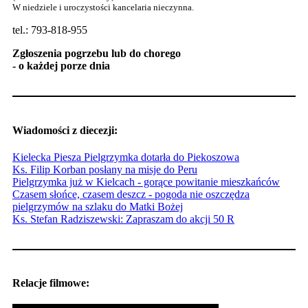
W niedziele i uroczystości kancelaria nieczynna.
tel.: 793-818-955
Zgłoszenia pogrzebu lub do chorego
- o każdej porze dnia
Wiadomości z diecezji:
Kielecka Piesza Pielgrzymka dotarła do Piekoszowa
Ks. Filip Korban posłany na misje do Peru
Pielgrzymka już w Kielcach - gorące powitanie mieszkańców
Czasem słońce, czasem deszcz - pogoda nie oszczędza
pielgrzymów na szlaku do Matki Bożej
Ks. Stefan Radziszewski: Zapraszam do akcji 50 R
Relacje filmowe: