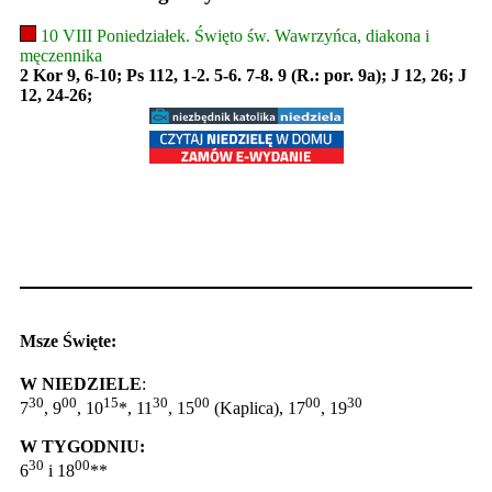
10 VIII Poniedziałek. Święto św. Wawrzyńca, diakona i
męczennika
2 Kor 9, 6-10; Ps 112, 1-2. 5-6. 7-8. 9 (R.: por. 9a); J 12, 26; J
12, 24-26;
Msze Święte:
W NIEDZIELE
:
30
00
15
30
00
00
30
7
, 9
, 10
*, 11
, 15
(Kaplica), 17
, 19
W TYGODNIU:
30
00
6
i 18
**