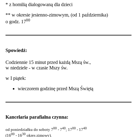
* z homilią dialogowaną dla dzieci
** w okresie jesienno-zimowym, (od 1 października)
00
o godz. 17
Spowiedź:
Codziennie 15 minut przed każdą Mszą św.,
w niedziele - w czasie Mszy św.
w I piątek:
wieczorem godzinę przed Mszą Świętą
Kancelaria parafialna czynna:
00
40
00
40
od poniedziałku do soboty 7
- 7
; 17
- 17
00
30
(16
- 16
okres zimowy).