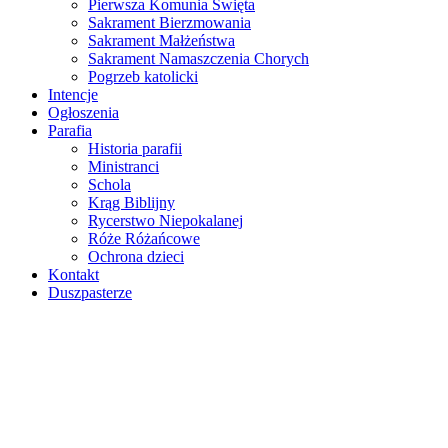
Pierwsza Komunia Święta
Sakrament Bierzmowania
Sakrament Małżeństwa
Sakrament Namaszczenia Chorych
Pogrzeb katolicki
Intencje
Ogłoszenia
Parafia
Historia parafii
Ministranci
Schola
Krąg Biblijny
Rycerstwo Niepokalanej
Róże Różańcowe
Ochrona dzieci
Kontakt
Duszpasterze