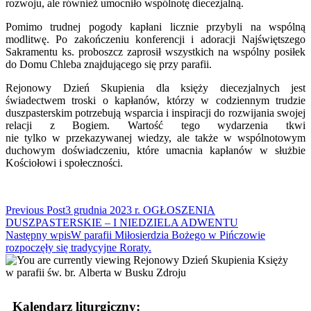
rozwoju, ale również umocniło wspólnotę diecezjalną.
Pomimo trudnej pogody kapłani licznie przybyli na wspólną
modlitwę. Po zakończeniu konferencji i adoracji Najświętszego
Sakramentu ks. proboszcz zaprosił wszystkich na wspólny posiłek
do Domu Chleba znajdującego się przy parafii.
Rejonowy Dzień Skupienia dla księży diecezjalnych jest
świadectwem troski o kapłanów, którzy w codziennym trudzie
duszpasterskim potrzebują wsparcia i inspiracji do rozwijania swojej
relacji z Bogiem. Wartość tego wydarzenia tkwi
nie tylko w przekazywanej wiedzy, ale także w wspólnotowym
duchowym doświadczeniu, które umacnia kapłanów w służbie
Kościołowi i społeczności.
Read
Previous Post
3 grudnia 2023 r. OGŁOSZENIA
DUSZPASTERSKIE – I NIEDZIELA ADWENTU
more
Następny wpis
W parafii Miłosierdzia Bożego w Pińczowie
articles
rozpoczęły się tradycyjne Roraty.
Kalendarz liturgiczny: