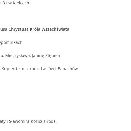
a 31 w Kielcach
sa Chrystusa Króla Wszechświata
wypominkach
za, Mieczysława, Janinę Stępień
a Kupiec i zm. z rodz. Lasiów i Banachów
ty i Sławomira Kozioł z rodz.