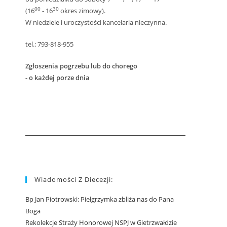
00
30
(16
- 16
okres zimowy).
W niedziele i uroczystości kancelaria nieczynna.
tel.: 793-818-955
Zgłoszenia pogrzebu lub do chorego
- o każdej porze dnia
Wiadomości Z Diecezji:
Bp Jan Piotrowski: Pielgrzymka zbliża nas do Pana
Boga
Rekolekcje Straży Honorowej NSPJ w Gietrzwałdzie