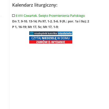
Kalendarz liturgiczny:
6 VIII Czwartek. Święto Przemienienia Pańskiego
Dn 7, 9-10. 13-14; Ps 97, 1-2. 5-6. 9 (R.: por. 1a i 9a); 2
P 1, 16-19; Mt 17, 5c; Mt 17, 1-9;