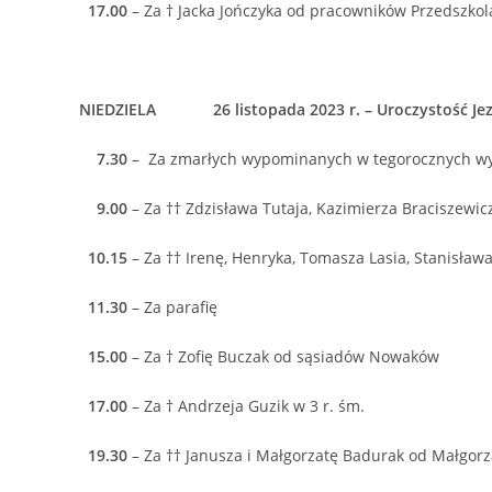
17.00
– Za † Jacka Jończyka od pracowników Przedszkol
NIEDZIELA 26 listopada 2023 r. – Uroczystość Jezu
7.30
– Za zmarłych wypominanych w tegorocznych 
9.00
– Za †† Zdzisława Tutaja, Kazimierza Braciszewic
10.15
– Za †† Irenę, Henryka, Tomasza Lasia, Stanisław
11.30
– Za parafię
15.00
– Za † Zofię Buczak od sąsiadów Nowaków
17.00
– Za † Andrzeja Guzik w 3 r. śm.
19.30
– Za †† Janusza i Małgorzatę Badurak od Małgorza