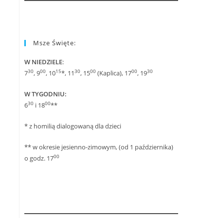
Msze Święte:
W NIEDZIELE
:
30
00
15
30
00
00
30
7
, 9
, 10
*, 11
, 15
(Kaplica), 17
, 19
W TYGODNIU:
30
00
6
i 18
**
* z homilią dialogowaną dla dzieci
** w okresie jesienno-zimowym, (od 1 października)
00
o godz. 17