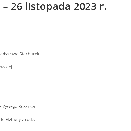
 26 listopada 2023 r.
ładysława Stachurek
wskiej
óż Żywego Różańca
i Elżbiety z rodz.