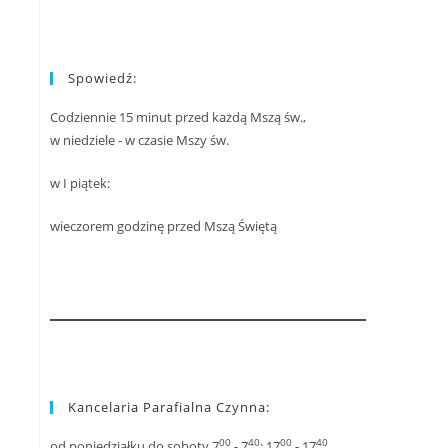
Spowiedź:
Codziennie 15 minut przed każdą Mszą św.,
w niedziele - w czasie Mszy św.
w I piątek:
wieczorem godzinę przed Mszą Świętą
Kancelaria Parafialna Czynna:
00
40
00
40
od poniedziałku do soboty 7
- 7
; 17
- 17