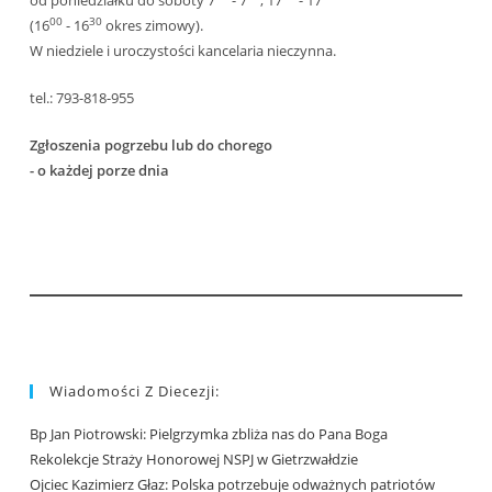
00
30
(16
- 16
okres zimowy).
W niedziele i uroczystości kancelaria nieczynna.
tel.: 793-818-955
Zgłoszenia pogrzebu lub do chorego
- o każdej porze dnia
Wiadomości Z Diecezji:
Bp Jan Piotrowski: Pielgrzymka zbliża nas do Pana Boga
Rekolekcje Straży Honorowej NSPJ w Gietrzwałdzie
Ojciec Kazimierz Głaz: Polska potrzebuje odważnych patriotów