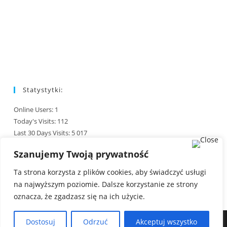
Statystytki:
Online Users:
1
Today's Visits:
112
Last 30 Days Visits:
5 017
Total Visits:
244 827
Szanujemy Twoją prywatność
Last Post Date:
01/08/2026
Ta strona korzysta z plików cookies, aby świadczyć usługi
na najwyższym poziomie. Dalsze korzystanie ze strony
oznacza, że zgadzasz się na ich użycie.
Oficjalna strona Parafii Miłosierdzia Bożego w Pińczowie Copyright ©
Dostosuj
Odrzuć
Akceptuj wszystko
2023 - milosierdzieboze.pinczow.com Projekt i wykonanie: ks. Szymon