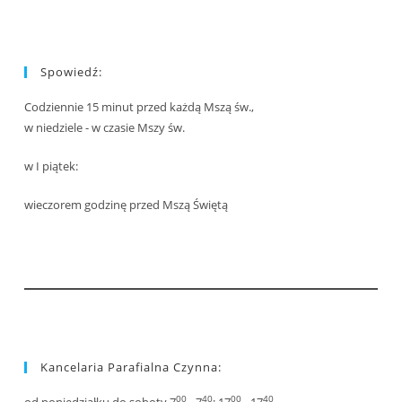
Spowiedź:
Codziennie 15 minut przed każdą Mszą św.,
w niedziele - w czasie Mszy św.
w I piątek:
wieczorem godzinę przed Mszą Świętą
Kancelaria Parafialna Czynna:
00
40
00
40
od poniedziałku do soboty 7
- 7
; 17
- 17