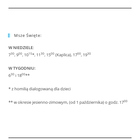
Msze Święte:
W NIEDZIELE
:
30
00
15
30
00
00
30
7
, 9
, 10
*, 11
, 15
(Kaplica), 17
, 19
W TYGODNIU:
30
00
6
i 18
**
* z homilią dialogowaną dla dzieci
00
** w okresie jesienno-zimowym, (od 1 października) o godz. 17