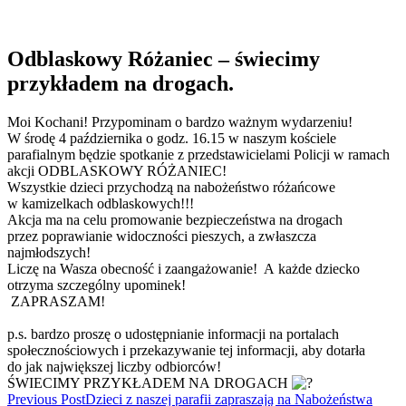
Odblaskowy Różaniec – świecimy
przykładem na drogach.
Moi Kochani! Przypominam o bardzo ważnym wydarzeniu!
W środę 4 października o godz. 16.15 w naszym kościele
parafialnym będzie spotkanie z przedstawicielami Policji w ramach
akcji ODBLASKOWY RÓŻANIEC!
Wszystkie dzieci przychodzą na nabożeństwo różańcowe
w kamizelkach odblaskowych!!!
Akcja ma na celu promowanie bezpieczeństwa na drogach
przez poprawianie widoczności pieszych, a zwłaszcza
najmłodszych!
Liczę na Wasza obecność i zaangażowanie! A każde dziecko
otrzyma szczególny upominek!
ZAPRASZAM!
p.s. bardzo proszę o udostępnianie informacji na portalach
społecznościowych i przekazywanie tej informacji, aby dotarła
do jak największej liczby odbiorców!
ŚWIECIMY PRZYKŁADEM NA DROGACH
Read
Previous Post
Dzieci z naszej parafii zapraszają na Nabożeństwa