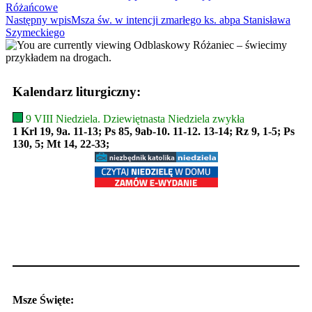
Różańcowe
more
Następny wpis
Msza św. w intencji zmarłego ks. abpa Stanisława
articles
Szymeckiego
Kalendarz liturgiczny:
9 VIII Niedziela. Dziewiętnasta Niedziela zwykła
1 Krl 19, 9a. 11-13; Ps 85, 9ab-10. 11-12. 13-14; Rz 9, 1-5; Ps
130, 5; Mt 14, 22-33;
Msze Święte: