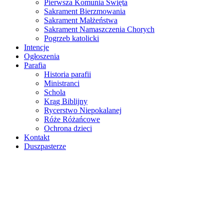
Pierwsza Komunia Święta
Sakrament Bierzmowania
Sakrament Małżeństwa
Sakrament Namaszczenia Chorych
Pogrzeb katolicki
Intencje
Ogłoszenia
Parafia
Historia parafii
Ministranci
Schola
Krąg Biblijny
Rycerstwo Niepokalanej
Róże Różańcowe
Ochrona dzieci
Kontakt
Duszpasterze