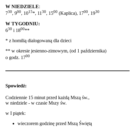
W NIEDZIELE
:
30
00
15
30
00
00
30
7
, 9
, 10
*, 11
, 15
(Kaplica), 17
, 19
W TYGODNIU:
30
00
6
i 18
**
* z homilią dialogowaną dla dzieci
** w okresie jesienno-zimowym, (od 1 października)
00
o godz. 17
Spowiedź:
Codziennie 15 minut przed każdą Mszą św.,
w niedziele - w czasie Mszy św.
w I piątek:
wieczorem godzinę przed Mszą Świętą