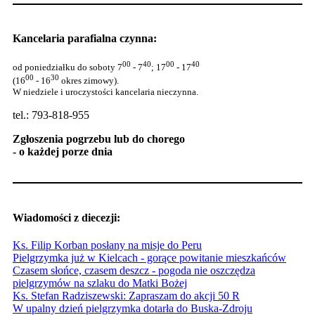
Kancelaria parafialna czynna:
00
40
00
40
od poniedziałku do soboty 7
- 7
; 17
- 17
00
30
(16
- 16
okres zimowy).
W niedziele i uroczystości kancelaria nieczynna.
tel.: 793-818-955
Zgłoszenia pogrzebu lub do chorego
- o każdej porze dnia
Wiadomości z diecezji:
Ks. Filip Korban posłany na misje do Peru
Pielgrzymka już w Kielcach - gorące powitanie mieszkańców
Czasem słońce, czasem deszcz - pogoda nie oszczędza
pielgrzymów na szlaku do Matki Bożej
Ks. Stefan Radziszewski: Zapraszam do akcji 50 R
W upalny dzień pielgrzymka dotarła do Buska-Zdroju