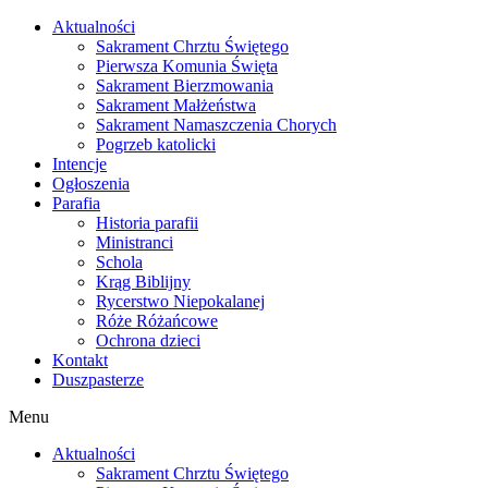
Skip
Aktualności
to
Sakrament Chrztu Świętego
content
Pierwsza Komunia Święta
Sakrament Bierzmowania
Sakrament Małżeństwa
Sakrament Namaszczenia Chorych
Pogrzeb katolicki
Intencje
Ogłoszenia
Parafia
Historia parafii
Ministranci
Schola
Krąg Biblijny
Rycerstwo Niepokalanej
Róże Różańcowe
Ochrona dzieci
Kontakt
Duszpasterze
Menu
Aktualności
Sakrament Chrztu Świętego