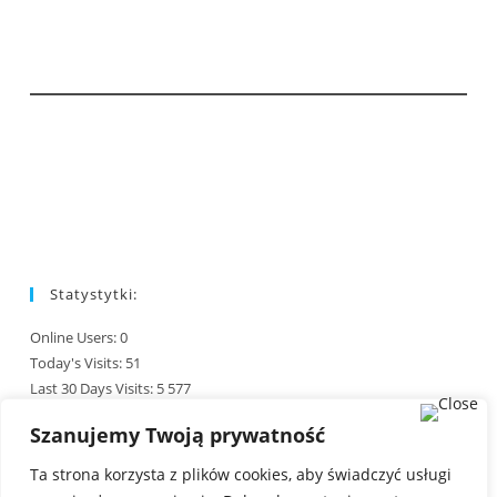
Statystytki:
Online Users:
0
Today's Visits:
51
Last 30 Days Visits:
5 577
Total Visits:
245 884
Szanujemy Twoją prywatność
Last Post Date:
01/08/2026
Ta strona korzysta z plików cookies, aby świadczyć usługi