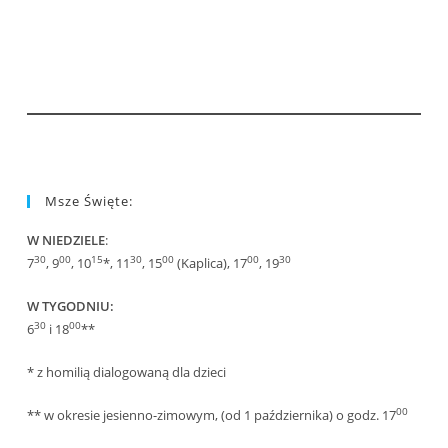
Msze Święte:
W NIEDZIELE
:
30
00
15
30
00
00
30
7
, 9
, 10
*, 11
, 15
(Kaplica), 17
, 19
W TYGODNIU:
30
00
6
i 18
**
* z homilią dialogowaną dla dzieci
00
** w okresie jesienno-zimowym, (od 1 października) o godz. 17