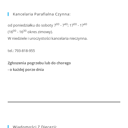
Kancelaria Parafialna Czynna:
00
40
00
40
od poniedziałku do soboty 7
- 7
; 17
- 17
00
30
(16
- 16
okres zimowy).
W niedziele i uroczystości kancelaria nieczynna.
tel.: 793-818-955
Zgłoszenia pogrzebu lub do chorego
- o każdej porze dnia
Wiadomości Z Diecezji: