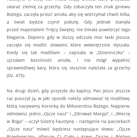
ukarać ziemię za grzechy. Gdy zobaczyła ten znak gniewu
Bożego, zaczęła prosić anioła, aby się wstrzymał chwili kilka,
a świat będzie czynił pokutę. Gdy jednak stanęła
przed majestatem Trójcy Świętej, nie śmiała powtórzyć tego
błagania. Dopiero, gdy w duszy odczuła moc łaski Jezusa,
zaczęła się modlić słowami, które wewnętrznie słyszała.
Kiedy się tak modliłam – zapisała w „Dzienniczku” –
ujrzałam bezsilność anioła, i nie mógł wypełnić
sprawiedliwej kary, która się słusznie należała za grzechy
(Dz. 475).
Na drugi dzień, gdy przyszła do kaplicy, Pan Jezus jeszcze
raz pouczył ją, w jaki sposób należy odmawiać tę modlitwę,
którą nazywamy Koronką do Miłosierdzia Bożego. Najpierw,
odmówisz jedno „Ojcze nasz” i „Zdrowaś Maryjo”, i „Wierzę
w Boga” – uczył Siostrę Faustynę – następnie na paciorkach
„Ojcze nasz” mówić będziesz następujące słowa: „Ojcze
Przedwieczny, ofiaruję Ci Ciało i Krew, Duszę i Bóstwo