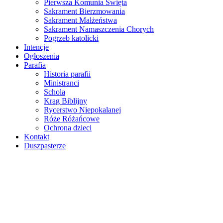
Pierwsza Komunia Święta
Sakrament Bierzmowania
Sakrament Małżeństwa
Sakrament Namaszczenia Chorych
Pogrzeb katolicki
Intencje
Ogłoszenia
Parafia
Historia parafii
Ministranci
Schola
Krąg Biblijny
Rycerstwo Niepokalanej
Róże Różańcowe
Ochrona dzieci
Kontakt
Duszpasterze