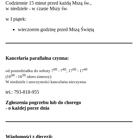
Codziennie 15 minut przed każdą Mszą św.,
w niedziele - w czasie Mszy św.
w I piątek:
wieczorem godzinę przed Mszą Świętą
Kancelaria parafialna czynna:
00
40
00
40
od poniedziałku do soboty 7
- 7
; 17
- 17
00
30
(16
- 16
okres zimowy).
W niedziele i uroczystości kancelaria nieczynna.
tel.: 793-818-955
Zgłoszenia pogrzebu lub do chorego
- o każdej porze dnia
Wiadomości z diecezji: