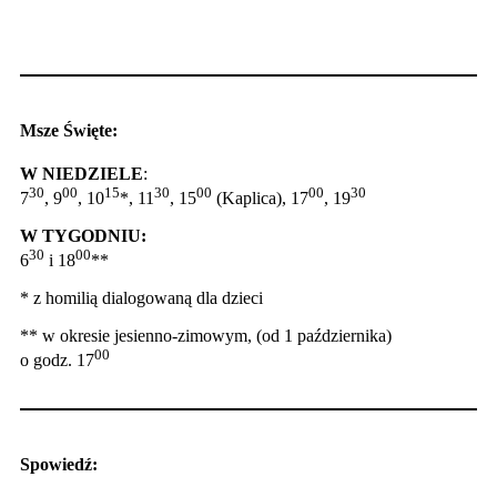
Msze Święte:
W NIEDZIELE
:
30
00
15
30
00
00
30
7
, 9
, 10
*, 11
, 15
(Kaplica), 17
, 19
W TYGODNIU:
30
00
6
i 18
**
* z homilią dialogowaną dla dzieci
** w okresie jesienno-zimowym, (od 1 października)
00
o godz. 17
Spowiedź: