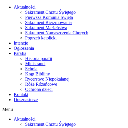
Skip
Aktualności
to
Sakrament Chrztu Świętego
content
Pierwsza Komunia Święta
Sakrament Bierzmowania
Sakrament Małżeństwa
Sakrament Namaszczenia Chorych
Pogrzeb katolicki
Intencje
Ogłoszenia
Parafia
Historia parafii
Ministranci
Schola
Krąg Biblijny
Rycerstwo Niepokalanej
Róże Różańcowe
Ochrona dzieci
Kontakt
Duszpasterze
Menu
Aktualności
Sakrament Chrztu Świętego