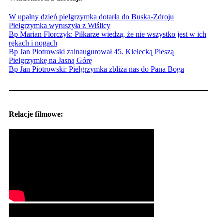
W upalny dzień pielgrzymka dotarła do Buska-Zdroju
Pielgrzymka wyruszyła z Wiślicy
Bp Marian Florczyk: Piłkarze wiedzą, że nie wszystko jest w ich
rękach i nogach
Bp Jan Piotrowski zainaugurował 45. Kielecką Pieszą
Pielgrzymkę na Jasną Górę
Bp Jan Piotrowski: Pielgrzymka zbliża nas do Pana Boga
Relacje filmowe: