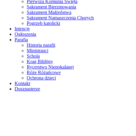
Pierwsza Komunia Święta
Sakrament Bierzmowania
Sakrament Małżeństwa
Sakrament Namaszczenia Chorych
Pogrzeb katolicki
Intencje
Ogłoszenia
Parafia
Historia parafii
Ministranci
Schola
Krąg Biblijny
Rycerstwo Niepokalanej
Róże Różańcowe
Ochrona dzieci
Kontakt
Duszpasterze