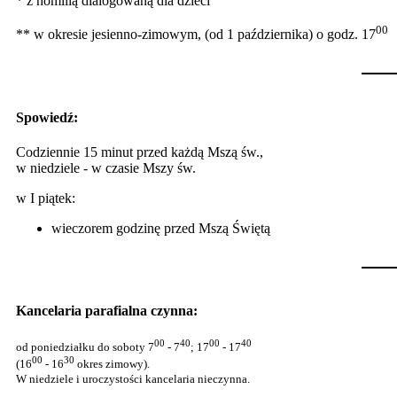
* z homilią dialogowaną dla dzieci
00
** w okresie jesienno-zimowym, (od 1 października) o godz. 17
Spowiedź:
Codziennie 15 minut przed każdą Mszą św.,
w niedziele - w czasie Mszy św.
w I piątek:
wieczorem godzinę przed Mszą Świętą
Kancelaria parafialna czynna:
00
40
00
40
od poniedziałku do soboty 7
- 7
; 17
- 17
00
30
(16
- 16
okres zimowy).
W niedziele i uroczystości kancelaria nieczynna.