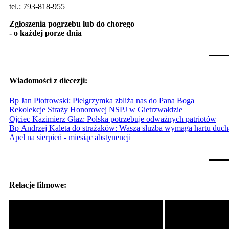
tel.: 793-818-955
Zgłoszenia pogrzebu lub do chorego
- o każdej porze dnia
Wiadomości z diecezji:
Bp Jan Piotrowski: Pielgrzymka zbliża nas do Pana Boga
Rekolekcje Straży Honorowej NSPJ w Gietrzwałdzie
Ojciec Kazimierz Głaz: Polska potrzebuje odważnych patriotów
Bp Andrzej Kaleta do strażaków: Wasza służba wymaga hartu ducha
Apel na sierpień - miesiąc abstynencji
Relacje filmowe: