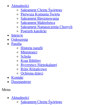
Skip
Aktualności
to
Sakrament Chrztu Świętego
content
Pierwsza Komunia Święta
Sakrament Bierzmowania
Sakrament Małżeństwa
Sakrament Namaszczenia Chorych
Pogrzeb katolicki
Intencje
Ogłoszenia
Parafia
Historia parafii
Ministranci
Schola
Krąg Biblijny
Rycerstwo Niepokalanej
Róże Różańcowe
Ochrona dzieci
Kontakt
Duszpasterze
Menu
Aktualności
Sakrament Chrztu Świętego