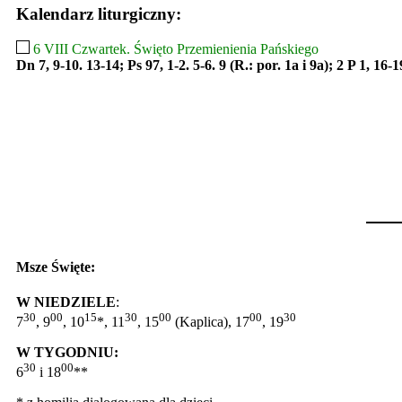
Kalendarz liturgiczny:
6 VIII Czwartek. Święto Przemienienia Pańskiego
Dn 7, 9-10. 13-14; Ps 97, 1-2. 5-6. 9 (R.: por. 1a i 9a); 2 P 1, 16-
Msze Święte:
W NIEDZIELE
:
30
00
15
30
00
00
30
7
, 9
, 10
*, 11
, 15
(Kaplica), 17
, 19
W TYGODNIU:
30
00
6
i 18
**