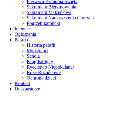
Pierwsza Komunia Święta
Sakrament Bierzmowania
Sakrament Małżeństwa
Sakrament Namaszczenia Chorych
Pogrzeb katolicki
Intencje
Ogłoszenia
Parafia
Historia parafii
Ministranci
Schola
Krąg Biblijny
Rycerstwo Niepokalanej
Róże Różańcowe
Ochrona dzieci
Kontakt
Duszpasterze