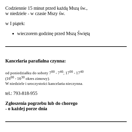
Codziennie 15 minut przed każdą Mszą św.,
w niedziele - w czasie Mszy św.
w I piątek:
wieczorem godzinę przed Mszą Świętą
Kancelaria parafialna czynna:
00
40
00
40
od poniedziałku do soboty 7
- 7
; 17
- 17
00
30
(16
- 16
okres zimowy).
W niedziele i uroczystości kancelaria nieczynna.
tel.: 793-818-955
Zgłoszenia pogrzebu lub do chorego
- o każdej porze dnia