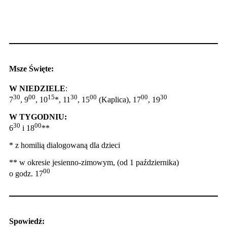
Msze Święte:
W NIEDZIELE
:
30
00
15
30
00
00
30
7
, 9
, 10
*, 11
, 15
(Kaplica), 17
, 19
W TYGODNIU:
30
00
6
i 18
**
* z homilią dialogowaną dla dzieci
** w okresie jesienno-zimowym, (od 1 października)
00
o godz. 17
Spowiedź: