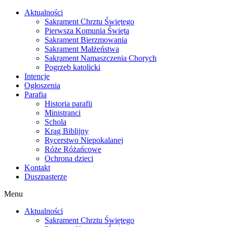
Skip
Aktualności
to
Sakrament Chrztu Świętego
content
Pierwsza Komunia Święta
Sakrament Bierzmowania
Sakrament Małżeństwa
Sakrament Namaszczenia Chorych
Pogrzeb katolicki
Intencje
Ogłoszenia
Parafia
Historia parafii
Ministranci
Schola
Krąg Biblijny
Rycerstwo Niepokalanej
Róże Różańcowe
Ochrona dzieci
Kontakt
Duszpasterze
Menu
Aktualności
Sakrament Chrztu Świętego