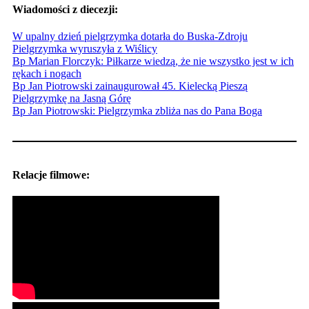
Wiadomości z diecezji:
W upalny dzień pielgrzymka dotarła do Buska-Zdroju
Pielgrzymka wyruszyła z Wiślicy
Bp Marian Florczyk: Piłkarze wiedzą, że nie wszystko jest w ich
rękach i nogach
Bp Jan Piotrowski zainaugurował 45. Kielecką Pieszą
Pielgrzymkę na Jasną Górę
Bp Jan Piotrowski: Pielgrzymka zbliża nas do Pana Boga
Relacje filmowe: