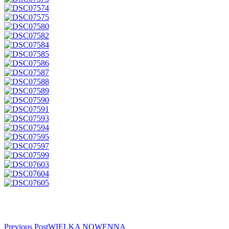
Read
Previous Post
WIELKA NOWENNA