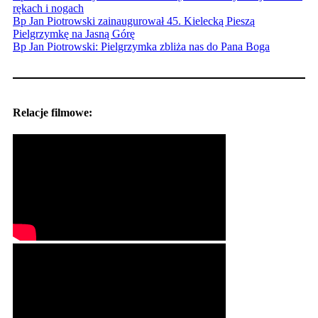
rękach i nogach
Bp Jan Piotrowski zainaugurował 45. Kielecką Pieszą
Pielgrzymkę na Jasną Górę
Bp Jan Piotrowski: Pielgrzymka zbliża nas do Pana Boga
Relacje filmowe: