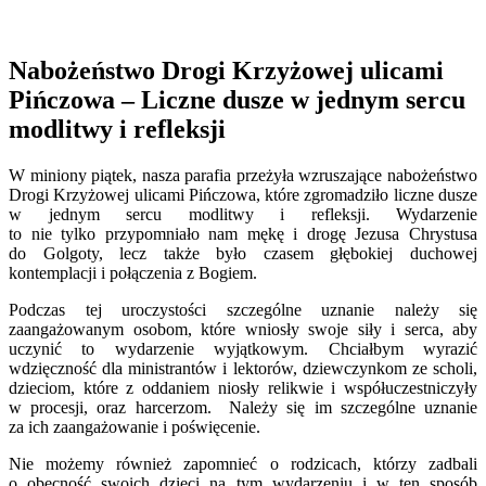
Nabożeństwo Drogi Krzyżowej ulicami
Pińczowa – Liczne dusze w jednym sercu
modlitwy i refleksji
W miniony piątek, nasza parafia przeżyła wzruszające nabożeństwo
Drogi Krzyżowej ulicami Pińczowa, które zgromadziło liczne dusze
w jednym sercu modlitwy i refleksji. Wydarzenie
to nie tylko przypomniało nam mękę i drogę Jezusa Chrystusa
do Golgoty, lecz także było czasem głębokiej duchowej
kontemplacji i połączenia z Bogiem.
Podczas tej uroczystości szczególne uznanie należy się
zaangażowanym osobom, które wniosły swoje siły i serca, aby
uczynić to wydarzenie wyjątkowym. Chciałbym wyrazić
wdzięczność dla ministrantów i lektorów, dziewczynkom ze scholi,
dzieciom, które z oddaniem niosły relikwie i współuczestniczyły
w procesji, oraz harcerzom. Należy się im szczególne uznanie
za ich zaangażowanie i poświęcenie.
Nie możemy również zapomnieć o rodzicach, którzy zadbali
o obecność swoich dzieci na tym wydarzeniu i w ten sposób