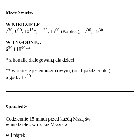
Msze Święte:
W NIEDZIELE
:
30
00
15
30
00
00
30
7
, 9
, 10
*, 11
, 15
(Kaplica), 17
, 19
W TYGODNIU:
30
00
6
i 18
**
* z homilią dialogowaną dla dzieci
** w okresie jesienno-zimowym, (od 1 października)
00
o godz. 17
Spowiedź:
Codziennie 15 minut przed każdą Mszą św.,
w niedziele - w czasie Mszy św.
w I piątek: