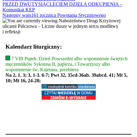
PRZED DWUTYSIĄCLECIEM DZIEŁA ODKUPIENIA –
more
Komunikat KEP
articles
Następny wpis
161 rocznica Powstania Styczniowego
Kalendarz liturgiczny:
7 VIII Piątek. Dzień Powszedni albo wspomnienie świętych
męczenników Sykstusa II, papieża, i Towarzyszy albo
wspomnienie św. Kajetana, prezbitera
Na 2, 1. 3; 3, 1-3. 6-7; Pwt 32, 35cd-36ab. 39abcd. 41; Mt 5,
10; Mt 16, 24-28;