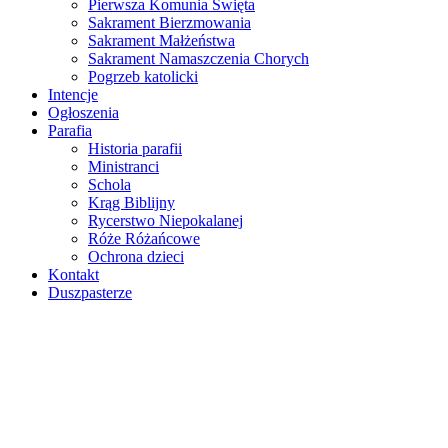
Pierwsza Komunia Święta
Sakrament Bierzmowania
Sakrament Małżeństwa
Sakrament Namaszczenia Chorych
Pogrzeb katolicki
Intencje
Ogłoszenia
Parafia
Historia parafii
Ministranci
Schola
Krąg Biblijny
Rycerstwo Niepokalanej
Róże Różańcowe
Ochrona dzieci
Kontakt
Duszpasterze