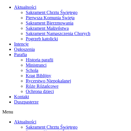
Skip
Aktualności
to
Sakrament Chrztu Świętego
content
Pierwsza Komunia Święta
Sakrament Bierzmowania
Sakrament Małżeństwa
Sakrament Namaszczenia Chorych
Pogrzeb katolicki
Intencje
Ogłoszenia
Parafia
Historia parafii
Ministranci
Schola
Krąg Biblijny
Rycerstwo Niepokalanej
Róże Różańcowe
Ochrona dzieci
Kontakt
Duszpasterze
Menu
Aktualności
Sakrament Chrztu Świętego