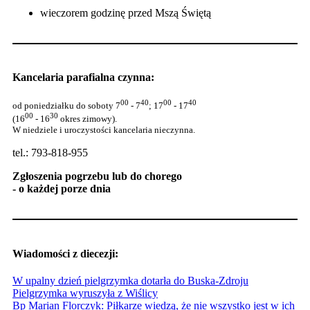
wieczorem godzinę przed Mszą Świętą
Kancelaria parafialna czynna:
00
40
00
40
od poniedziałku do soboty 7
- 7
; 17
- 17
00
30
(16
- 16
okres zimowy).
W niedziele i uroczystości kancelaria nieczynna.
tel.: 793-818-955
Zgłoszenia pogrzebu lub do chorego
- o każdej porze dnia
Wiadomości z diecezji:
W upalny dzień pielgrzymka dotarła do Buska-Zdroju
Pielgrzymka wyruszyła z Wiślicy
Bp Marian Florczyk: Piłkarze wiedzą, że nie wszystko jest w ich