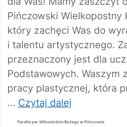
dla Was! Mamy zaszczyt o
Pińczowski Wielkopostny 
który zachęci Was do wyr
i talentu artystycznego. 
przeznaczony jest dla uc
Podstawowych. Waszym z
pracy plastycznej, która 
Zapraszamy
…
Czytaj dalej
do wzięcia
udziału
w Pierwszym
Parafia pw. Miłosierdzia Bożego w Pińczowie
Wielkim