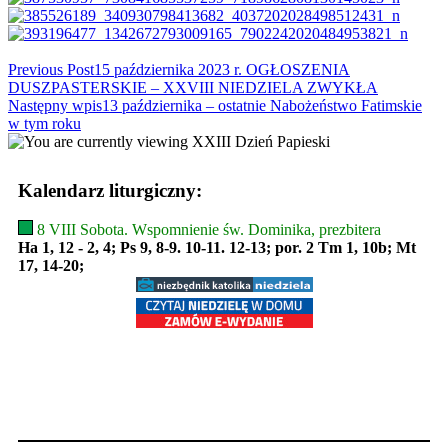
Read
Previous Post
15 października 2023 r. OGŁOSZENIA
DUSZPASTERSKIE – XXVIII NIEDZIELA ZWYKŁA
more
Następny wpis
13 października – ostatnie Nabożeństwo Fatimskie
articles
w tym roku
Kalendarz liturgiczny:
8 VIII Sobota. Wspomnienie św. Dominika, prezbitera
Ha 1, 12 - 2, 4; Ps 9, 8-9. 10-11. 12-13; por. 2 Tm 1, 10b; Mt
17, 14-20;