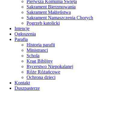
Pierwsza Komunia Święta
Sakrament Bierzmowania
Sakrament Małżeństwa
Sakrament Namaszczenia Chorych
Pogrzeb katolicki
Intencje
Ogłoszenia
Parafia
Historia parafii
Ministranci
Schola
Krąg Biblijny
Rycerstwo Niepokalanej
Róże Różańcowe
Ochrona dzieci
Kontakt
Duszpasterze