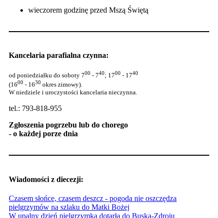
wieczorem godzinę przed Mszą Świętą
Kancelaria parafialna czynna:
00
40
00
40
od poniedziałku do soboty 7
- 7
; 17
- 17
00
30
(16
- 16
okres zimowy).
W niedziele i uroczystości kancelaria nieczynna.
tel.: 793-818-955
Zgłoszenia pogrzebu lub do chorego
- o każdej porze dnia
Wiadomości z diecezji:
Czasem słońce, czasem deszcz - pogoda nie oszczędza
pielgrzymów na szlaku do Matki Bożej
W upalny dzień pielgrzymka dotarła do Buska-Zdroju