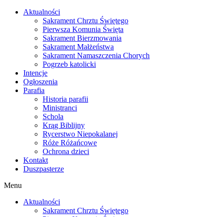
Skip
Aktualności
to
Sakrament Chrztu Świętego
content
Pierwsza Komunia Święta
Sakrament Bierzmowania
Sakrament Małżeństwa
Sakrament Namaszczenia Chorych
Pogrzeb katolicki
Intencje
Ogłoszenia
Parafia
Historia parafii
Ministranci
Schola
Krąg Biblijny
Rycerstwo Niepokalanej
Róże Różańcowe
Ochrona dzieci
Kontakt
Duszpasterze
Menu
Aktualności
Sakrament Chrztu Świętego