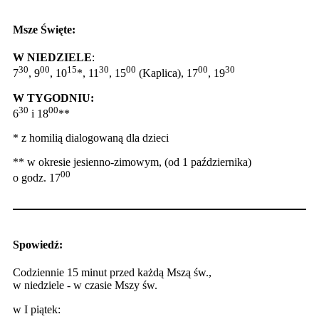
Msze Święte:
W NIEDZIELE
:
30
00
15
30
00
00
30
7
, 9
, 10
*, 11
, 15
(Kaplica), 17
, 19
W TYGODNIU:
30
00
6
i 18
**
* z homilią dialogowaną dla dzieci
** w okresie jesienno-zimowym, (od 1 października)
00
o godz. 17
Spowiedź:
Codziennie 15 minut przed każdą Mszą św.,
w niedziele - w czasie Mszy św.
w I piątek: