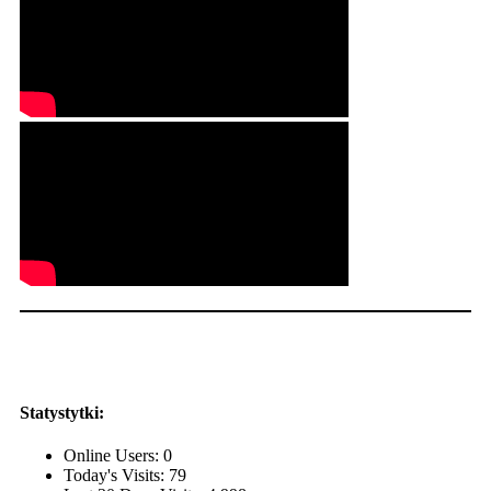
Statystytki:
Online Users:
0
Today's Visits:
79