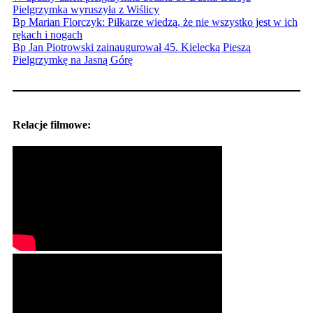
Pielgrzymka wyruszyła z Wiślicy
Bp Marian Florczyk: Piłkarze wiedzą, że nie wszystko jest w ich
rękach i nogach
Bp Jan Piotrowski zainaugurował 45. Kielecką Pieszą
Pielgrzymkę na Jasną Górę
Relacje filmowe: